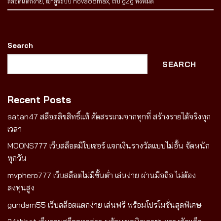
สล็อตแตกง่าย
,
เข้าสู่ระบบ nova88max
,
เว็บ g2g ทั้งหมด
Search
SEARCH
Recent Posts
satan47 สล็อตลิขสิทธิ์แท้ คัดสรรเกมจากทุกที่ สร้างรายได้จริงทุก
เวลา
MOONS777 เว็บสล็อตมีใบเซอร์ แจกเงินรางวัลแบบไม่อั้น จัดหนัก
ทุกวัน
mvphero777 เว็บสล็อตไม่มีขั้นต่ำ เล่นง่าย ผ่านมือถือ ไม่ต้อง
ลงทุนสูง
gundam55 เว็บสล็อตแตกง่าย เล่นฟรี พร้อมโปรโมชั่นสุดพิเศษ