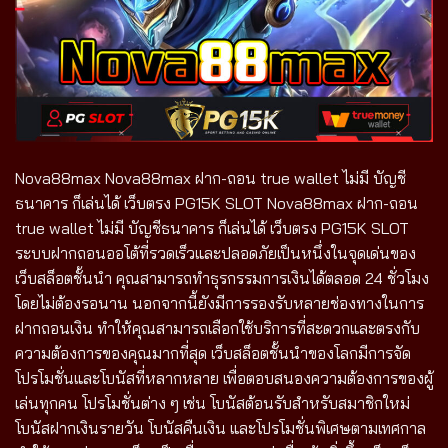
Nova88max Nova88max ฝาก-ถอน true wallet ไม่มี บัญชี
ธนาคาร ก็เล่นได้ เว็บตรง PG15K SLOT Nova88max ฝาก-ถอน
true wallet ไม่มี บัญชีธนาคาร ก็เล่นได้ เว็บตรง PG15K SLOT
ระบบฝากถอนออโต้ที่รวดเร็วและปลอดภัยเป็นหนึ่งในจุดเด่นของ
เว็บสล็อตชั้นนำ คุณสามารถทำธุรกรรมการเงินได้ตลอด 24 ชั่วโมง
โดยไม่ต้องรอนาน นอกจากนี้ยังมีการรองรับหลายช่องทางในการ
ฝากถอนเงิน ทำให้คุณสามารถเลือกใช้บริการที่สะดวกและตรงกับ
ความต้องการของคุณมากที่สุด เว็บสล็อตชั้นนำของโลกมีการจัด
โปรโมชั่นและโบนัสที่หลากหลาย เพื่อตอบสนองความต้องการของผู้
เล่นทุกคน โปรโมชั่นต่าง ๆ เช่น โบนัสต้อนรับสำหรับสมาชิกใหม่
โบนัสฝากเงินรายวัน โบนัสคืนเงิน และโปรโมชั่นพิเศษตามเทศกาล