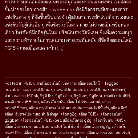
ทำให้การเล่นเกมสล็อตเป็นเรื่องสนุกและน่าตื่นเต้นยิ่งขึ้น เว็บสล็อต
ชั้นนำของโลก ทางเข้า nova88max ยังมีกิจกรรมพิเศษและการ
แข่งขันต่าง ๆ ที่จัดขึ้นเป็นประจำ ผู้เล่นสามารถเข้าร่วมกิจกรรมและ
แข่งขันกับผู้เล่นอื่น ๆ เพื่อชิงรางวัลมากมาย ไม่ว่าจะเป็นทริปท่อง
เที่ยว โทรศัพท์มือถือรุ่นใหม่ หรือเงินรางวัลพิเศษ ซึ่งเพิ่มความสนุก
และความท้าทายในการเล่นเกม ค่ายเกมทันสมัย พีจีสล็อตออนไลน์
PG15K เกมสล็อตแตกหนัก […]
CONTINUE READING
→
Posted in
PG15K
,
คาสิโนออนไลน์
,
บทความ
,
สล็อตออนไลน์
|
Tagged
nova88 max
,
nova88max
,
nova88max slot
,
nova88max เครดิตฟรี
,
ค่ายเกมสล็อต PG15k
,
จีทูจี 15k
,
จีทูจี สล็อต
,
จีทูจี เบท
,
จีทูจีเบท
,
ทางเข้า nika168
,
ทางเข้า nova88max
,
สมัคร เว็บ พนัน สล็อต ไม่ ผ่าน เอเย่นต์
,
สล็อต
nova88max
,
สล็อต pg เว็บตรง ไม่ผ่านเอเย่นต์ฝากถอนไม่มีขั้นต่ํา
,
สล็อต จีทูจี
,
สล็อต เว็บตรงไม่ผ่านเอเย่นต์ ล่าสุด
,
สล็อตg2g
,
สล็อตPG15k
,
สล็อตออนไลน์
g2gbet
,
สล็อตออนไลน์ PG15kbet
,
สล็อตเว็บตรง g2g
,
สล็อตเว็บตรง PG15k
,
สล็อตเว็บตรง ฝาก-ถอน true wallet ไม่มี ขั้น ต่ํา
,
สล็อตเว็บตรงg2g
,
สล็อตเว็บ
ตรงPG15k
,
สล็อตเว็บตรงไม่ผ่านเอเย่นต์รวมทุกค่าย
,
สล๊อตเวปตรงไม่ผ่านเอเย่นต์
,