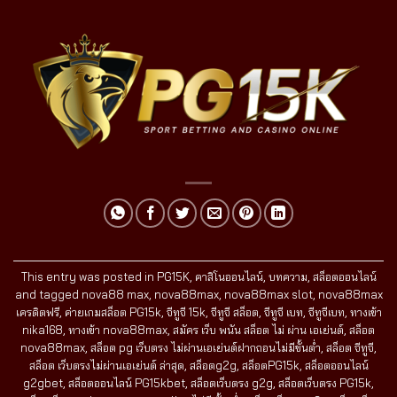
This entry was posted in
PG15K
,
คาสิโนออนไลน์
,
บทความ
,
สล็อตออนไลน์
and tagged
nova88 max
,
nova88max
,
nova88max slot
,
nova88max
เครดิตฟรี
,
ค่ายเกมสล็อต PG15k
,
จีทูจี 15k
,
จีทูจี สล็อต
,
จีทูจี เบท
,
จีทูจีเบท
,
ทางเข้า
nika168
,
ทางเข้า nova88max
,
สมัคร เว็บ พนัน สล็อต ไม่ ผ่าน เอเย่นต์
,
สล็อต
nova88max
,
สล็อต pg เว็บตรง ไม่ผ่านเอเย่นต์ฝากถอนไม่มีขั้นต่ํา
,
สล็อต จีทูจี
,
สล็อต เว็บตรงไม่ผ่านเอเย่นต์ ล่าสุด
,
สล็อตg2g
,
สล็อตPG15k
,
สล็อตออนไลน์
g2gbet
,
สล็อตออนไลน์ PG15kbet
,
สล็อตเว็บตรง g2g
,
สล็อตเว็บตรง PG15k
,