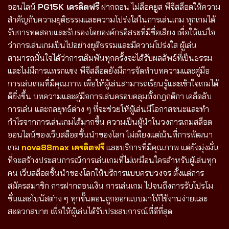
ออนไลน์
PG15K
เครดิตฟรี
ฝากถอน ไม่ล็อคยูส พีจีสล็อตให้ความ
สำคัญกับความยุติธรรมและความโปร่งใสในการเล่นเกม ทุกเกมได้
รับการทดสอบและรับรองโดยองค์กรอิสระที่มีชื่อเสียง เพื่อให้แน่ใจ
ว่าการเล่นเกมเป็นไปอย่างยุติธรรมและมีความโปร่งใส ผู้เล่น
สามารถมั่นใจได้ว่าการเดิมพันทุกครั้งจะได้รับผลลัพธ์ที่เป็นธรรม
และไม่มีการแทรกแซง พีจีสล็อตยังมีการจัดทำบทความและคู่มือ
การเล่นเกมที่มีคุณภาพ เพื่อให้ผู้เล่นสามารถเรียนรู้และเข้าใจเกมได้
ดียิ่งขึ้น บทความและคู่มือการเล่นครอบคลุมทั้งกฎกติกา เคล็ดลับ
การเล่น และกลยุทธ์ต่าง ๆ ที่จะช่วยให้ผู้เล่นมีโอกาสชนะและทำ
กำไรจากการเล่นเกมได้มากขึ้น ความเป็นผู้นำในวงการเกมสล็อต
ออนไลน์ของเว็บสล็อตชั้นนำของโลก ไม่เพียงแต่เน้นที่การพัฒนา
เกม
nova88max
เครดิตฟรี
และบริการที่มีคุณภาพ แต่ยังมุ่งมั่น
ที่จะสร้างประสบการณ์การเล่นเกมที่ไม่เหมือนใครสำหรับผู้เล่นทุก
คน เว็บสล็อตชั้นนำของโลกให้บริการแบบครบวงจร ตั้งแต่การ
สมัครสมาชิก การฝากถอนเงิน การเล่นเกม ไปจนถึงการรับโปรโม
ชั่นและโบนัสต่าง ๆ ทุกขั้นตอนถูกออกแบบมาให้ใช้งานง่ายและ
สะดวกสบาย เพื่อให้ผู้เล่นได้รับประสบการณ์ที่ดีที่สุด