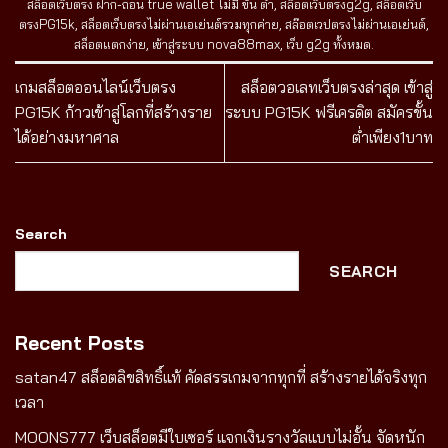
สล็อตเว็บตรง ฝาก-ถอน true wallet ไม่มี ขั้น ต่ํา
,
สล็อตเว็บตรงg2g
,
สล็อตเว็บ
ตรงPG15k
,
สล็อตเว็บตรงไม่ผ่านเอเย่นต์รวมทุกค่าย
,
สล๊อตเวปตรงไม่ผ่านเอเย่นต์
,
สล็อตแตกง่าย
,
เข้าสู่ระบบ nova88max
,
เว็บ g2g ทั้งหมด
.
เกมสล็อตออนไลน์เว็บตรง
สล็อตวอเลทเว็บตรงล่าสุด เข้าสู่
PG15K ก้าวเข้าสู่โลกที่สร้างราย
ระบบ PG15K ฟรีเครดิต สมัครขั้น
ได้อย่างมหาศาล
ต่ำเพียง1บาท
Search
SEARCH
Recent Posts
satan47 สล็อตลิขสิทธิ์แท้ คัดสรรเกมจากทุกที่ สร้างรายได้จริงทุก
เวลา
MOONS777 เว็บสล็อตมีใบเซอร์ แจกเงินรางวัลแบบไม่อั้น จัดหนัก