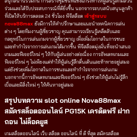
สนุกสนานร่วมกัน การสร้างชุมชนที่แข็งแกร่งทำให้ผู้เล่นรู้สึกมีส่วน
ร่วมและได้รับประสบการณ์ที่ดียิ่งขึ้น นอกจากระบบสนับสนุนลูกค้า
ที่เปิดให้บริการตลอด 24 ชั่วโมง พีจีสล็อต
เข้าสู่ระบบ
nova88max
ยังมีการให้คำปรึกษาและแนะนำเทคนิคการเล่น
ต่าง ๆ โดยทีมงานผู้เชี่ยวชาญ คุณสามารถเรียนรู้เคล็ดลับและ
กลยุทธ์ในการเล่นเกมจากผู้เชี่ยวชาญ เพื่อเพิ่มโอกาสในการชนะ
และทำกำไรจากการเล่นเกมได้มากขึ้น พีจีสล็อตมุ่งมั่นที่จะนำเสนอ
เกมและฟีเจอร์ใหม่ ๆ ให้กับผู้เล่นอย่างต่อเนื่อง การอัพเดทเกมและ
ฟีเจอร์ใหม่ ๆ ไม่เพียงแต่ทำให้ผู้เล่นรู้สึกตื่นเต้นและท้าทายอยู่เสมอ
แต่ยังช่วยเพิ่มโอกาสในการชนะและทำกำไรจากการเล่นเกม
นอกจากนี้การอัพเดทเกมและฟีเจอร์ใหม่ ๆ ยังช่วยให้ผู้เล่นไม่รู้สึก
เบื่อและมีสิ่งใหม่ ๆ ให้ค้นหาอยู่เสมอ
สรุปบทความ slot online
Nova
88max
สมัครสล็อตออนไลน์
PG15K
เครดิตฟรี ฝาก
ถอน ไม่ล็อคยูส
เกมสล็อตออนไลน์ เว็บ สล็อต ออนไลน์ ที่ ดี ที่สุด สมัครสล็อต