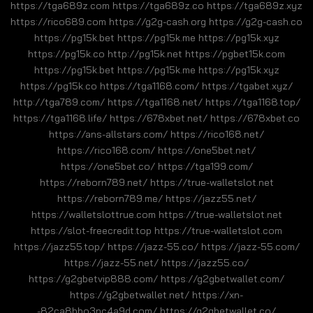
https://tga689z.com
https://tga689z.co
https://tga689z.xyz
https://rico689.com
https://g2g-cash.org
https://g2g-cash.co
https://pg15k.bet
https://pg15k.me
https://pg15k.xyz
https://pg15k.co
http://pg15k.net
https://pgbet15k.com
https://pg15k.bet
https://pg15k.me
https://pg15k.xyz
https://pg15k.co
https://tga1168.com/
https://tgabet.xyz/
http://tga789.com/
https://tga1168.net/
https://tga1168.top/
https://tga1168.life/
https://678xbet.net/
https://678xbet.co
https://ans-allstars.com/
https://rico168.net/
https://rico168.com/
https://one5bet.net/
https://one5bet.co/
https://tga199.com/
https://reborn789.net/
https://true-walletslot.net
https://reborn789.me/
https://jazz55.net/
https://walletslottrue.com
https://true-walletslot.net
https://slot-freecredit.top
https://true-walletslot.com
https://jazz55.top/
https://jazz-55.co/
https://jazz-55.com/
https://jazz-55.net/
https://jazz55.co/
https://g2gbetvip888.com/
https://g2gbetwallet.com/
https://g2gbetwallet.net/
https://xn-
-82ca8bbo3nc4a9d.com/
https://g2gbetwallet.co/