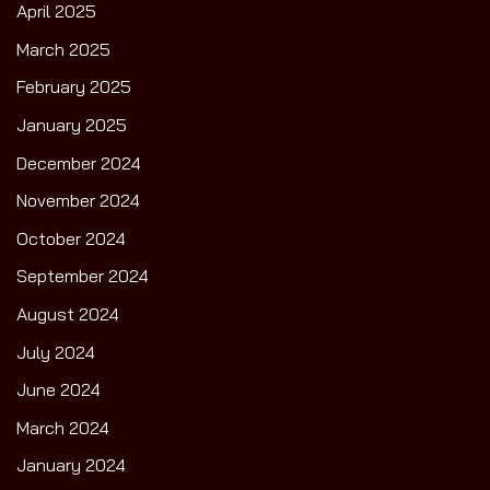
April 2025
March 2025
February 2025
January 2025
December 2024
November 2024
October 2024
September 2024
August 2024
July 2024
June 2024
March 2024
January 2024