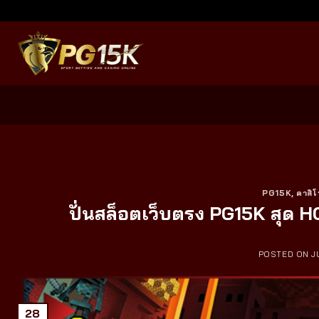
Skip
to
content
PG15K
,
คาสิ
ปั่นสล็อตเว็บตรง PG15K สุด H
POSTED ON
J
28