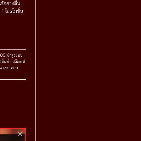
้อย่างลื่น
 1 โปรโมชั่น
9 เข้าสู่ระบบ
,
ั้นต่ํา
,
สล็อต จี
รง ฝาก-ถอน