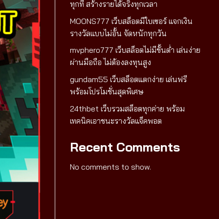
ทุกที่ สร้างรายได้จริงทุกเวลา
MOONS777 เว็บสล็อตมีใบเซอร์ แจกเงิน
รางวัลแบบไม่อั้น จัดหนักทุกวัน
mvphero777 เว็บสล็อตไม่มีขั้นต่ำ เล่นง่าย
ผ่านมือถือ ไม่ต้องลงทุนสูง
gundam55 เว็บสล็อตแตกง่าย เล่นฟรี
พร้อมโปรโมชั่นสุดพิเศษ
24thbet เว็บรวมสล็อตทุกค่าย พร้อม
เทคนิคเอาชนะรางวัลแจ็คพอต
Recent Comments
No comments to show.