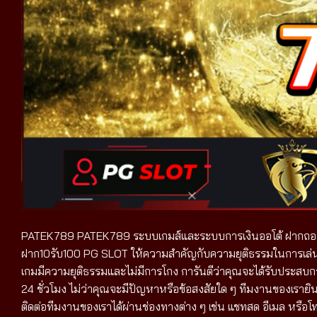
PATEK789 PATEK789 ระบบเกมส์และระบบการเงินออโต้ ฝากถอน 
ฝาก10รับ100 PG SLOT ให้ความสำคัญกับความยุติธรรมในการเล่นเกม ทุ
เกมมีความยุติธรรมและไม่มีการโกง การันตีว่าคุณจะได้รับประสบการณ
24 ชั่วโมง ไม่ว่าคุณจะมีปัญหาหรือข้อสงสัยใด ๆ ทีมงานของเรา
ติดต่อทีมงานของเราได้ผ่านช่องทางต่าง ๆ เช่น แชทสด อีเมล หรือ