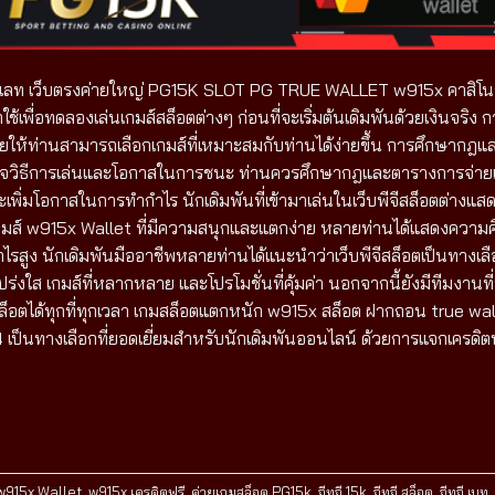
อเลท เว็บตรงค่ายใหญ่ PG15K SLOT PG TRUE WALLET w915x คาสิโน
ช้เพื่อทดลองเล่นเกมส์สล็อตต่างๆ ก่อนที่จะเริ่มต้นเดิมพันด้วยเงินจริง
งช่วยให้ท่านสามารถเลือกเกมส์ที่เหมาะสมกับท่านได้ง่ายขึ้น การศึกษาก
เข้าใจวิธีการเล่นและโอกาสในการชนะ ท่านควรศึกษากฎและตารางการจ่ายเ
ะเพิ่มโอกาสในการทำกำไร นักเดิมพันที่เข้ามาเล่นในเว็บพีจีสล็อตต่างแ
เกมส์ w915x Wallet ที่มีความสนุกและแตกง่าย หลายท่านได้แสดงความคิด
ำไรสูง นักเดิมพันมืออาชีพหลายท่านได้แนะนำว่าเว็บพีจีสล็อตเป็นทางเลือ
โปร่งใส เกมส์ที่หลากหลาย และโปรโมชั่นที่คุ้มค่า นอกจากนี้ยังมีทีมงานที
สล็อตได้ทุกที่ทุกเวลา เกมสล็อตแตกหนัก w915x สล็อต ฝากถอน true wal
24 เป็นทางเลือกที่ยอดเยี่ยมสำหรับนักเดิมพันออนไลน์ ด้วยการแจกเครดิ
NTINUE READING
→
w915x Wallet
,
w915x เครดิตฟรี
,
ค่ายเกมสล็อต PG15k
,
จีทูจี 15k
,
จีทูจี สล็อต
,
จีทูจี เบท
,