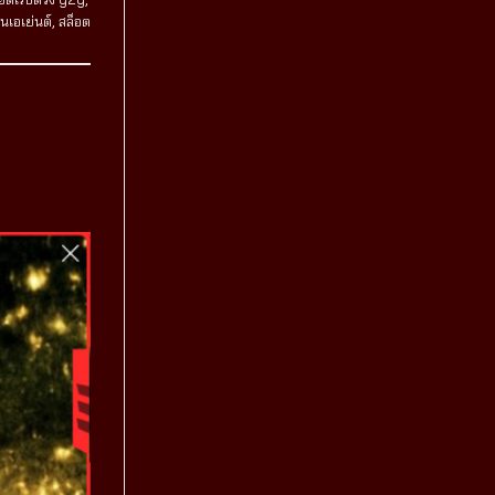
นเอเย่นต์
,
สล็อต