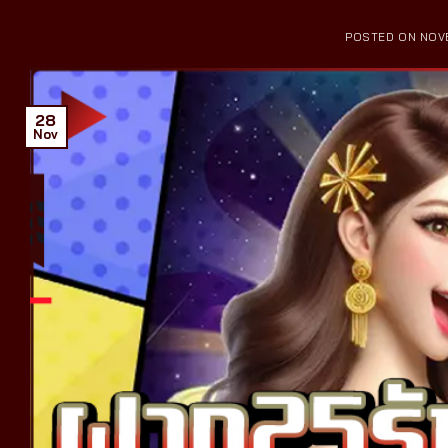
POSTED ON
NOVE
28
Nov