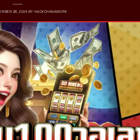
MBER 28, 2024
BY
HACKCHANAWORK