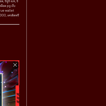
ล็อต
,
จีทูจี เบท
,
จี
สล็อต pg เว็บ
true wallet
า 300
,
เครดิตฟรี