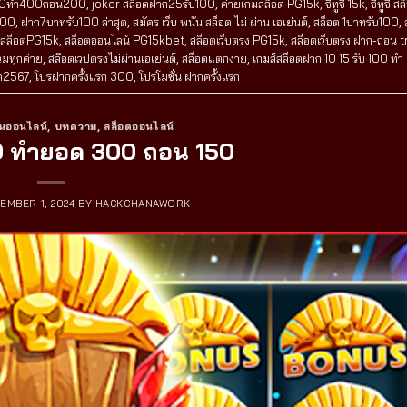
00ทํา400ถอน200
,
joker สล็อตฝาก25รับ100
,
ค่ายเกมสล็อต PG15k
,
จีทูจี 15k
,
จีทูจี ส
100
,
ฝาก7บาทรับ100 ล่าสุด
,
สมัคร เว็บ พนัน สล็อต ไม่ ผ่าน เอเย่นต์
,
สล็อต 1บาทรับ100
,
สล็อตPG15k
,
สล็อตออนไลน์ PG15kbet
,
สล็อตเว็บตรง PG15k
,
สล็อตเว็บตรง ฝาก-ถอน 
วมทุกค่าย
,
สล๊อตเวปตรงไม่ผ่านเอเย่นต์
,
สล็อตแตกง่าย
,
เกมส์สล็อตฝาก 10 15 รับ 100 ทํ
ุด2567
,
โปรฝากครั้งแรก 300
,
โปรโมชั่น ฝากครั้งแรก
โนออนไลน์
,
บทความ
,
สล็อตออนไลน์
50 ทำยอด 300 ถอน 150
EMBER 1, 2024
BY
HACKCHANAWORK