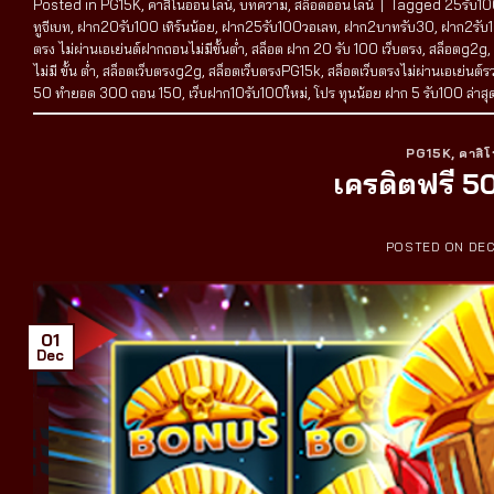
Posted in
PG15K
,
คาสิโนออนไลน์
,
บทความ
,
สล็อตออนไลน์
|
Tagged
25รับ1
ทูจีเบท
,
ฝาก20รับ100 เทิร์นน้อย
,
ฝาก25รับ100วอเลท
,
ฝาก2บาทรับ30
,
ฝาก2รับ
ตรง ไม่ผ่านเอเย่นต์ฝากถอนไม่มีขั้นต่ํา
,
สล็อต ฝาก 20 รับ 100 เว็บตรง
,
สล็อตg2g
,
ไม่มี ขั้น ต่ํา
,
สล็อตเว็บตรงg2g
,
สล็อตเว็บตรงPG15k
,
สล็อตเว็บตรงไม่ผ่านเอเย่นต์ร
50 ทำยอด 300 ถอน 150
,
เว็บฝาก10รับ100ใหม่
,
โปร ทุนน้อย ฝาก 5 รับ100 ล่าส
PG15K
,
คาสิ
เครดิตฟรี 
POSTED ON
DEC
01
Dec