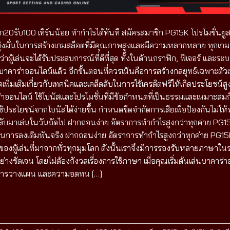
ก20รับ100 เทิร์นน้อย ทำกำไรได้ทันที สมัครสมาชิก PG15K โปรโมชั่นยู
่งมั่นในการสร้างเกมสล็อตที่มีคุณภาพสูงและมีความหลากหลาย ทุกเกมที่
ผู้เล่นจะได้รับประสบการณ์ที่ดีที่สุด ทั้งในด้านกราฟิก, ฟีเจอร์ และระ
่นบาคาร่าออนไลน์แล้ว อีกขั้นตอนที่ควรเน้นคือการสร้างกลยุทธ์เฉพาะตัว
มเติมเกี่ยวกับเทคนิคและเคล็ดลับในการใช้เครดิตฟรีให้เกิดประโยชน์สูงสุ
ออนไลน์ ใช้โบนัสและโปรโมชั่นที่มีข้อกำหนดที่เป็นธรรมและเหมาะสมก
ประโยชน์จากโบนัสได้ง่ายขึ้น กำหนดขีดจำกัดการเสียเพื่อป้องกันไม่ให้
และกลับมาเล่นในวันถัดไป ฝากถอนง่าย อัตราการทำกำไรสูงกว่าทุกค่าย PG1
นก่อนการลงเดิมพันจริง ฝากถอนง่าย อัตราการทำกำไรสูงกว่าทุกค่าย PG15
งผู้เล่นที่มาจากทั่วทุกมุมโลก ดังนั้นเราจึงมีการรองรับหลายภาษาใ
่างชัดเจน โดยไม่ต้องกังวลเรื่องการใช้ภาษา เมื่อคุณเริ่มต้นเล่นบาคาร่
กษะ การวางแผน และความอดทน […]
NTINUE READING
→