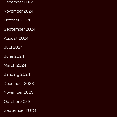
December 2024
November 2024
October 2024
September 2024
August 2024
July 2024
June 2024
March 2024
January 2024
December 2023
November 2023
October 2023
September 2023