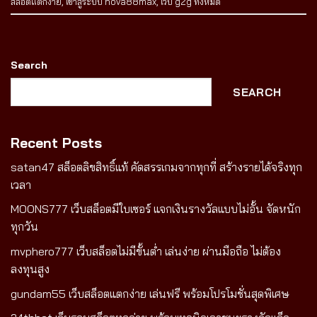
สล็อตแตกง่าย
,
เข้าสู่ระบบ nova88max
,
เว็บ g2g ทั้งหมด
Search
SEARCH
Recent Posts
satan47 สล็อตลิขสิทธิ์แท้ คัดสรรเกมจากทุกที่ สร้างรายได้จริงทุก
เวลา
MOONS777 เว็บสล็อตมีใบเซอร์ แจกเงินรางวัลแบบไม่อั้น จัดหนัก
ทุกวัน
mvphero777 เว็บสล็อตไม่มีขั้นต่ำ เล่นง่าย ผ่านมือถือ ไม่ต้อง
ลงทุนสูง
gundam55 เว็บสล็อตแตกง่าย เล่นฟรี พร้อมโปรโมชั่นสุดพิเศษ