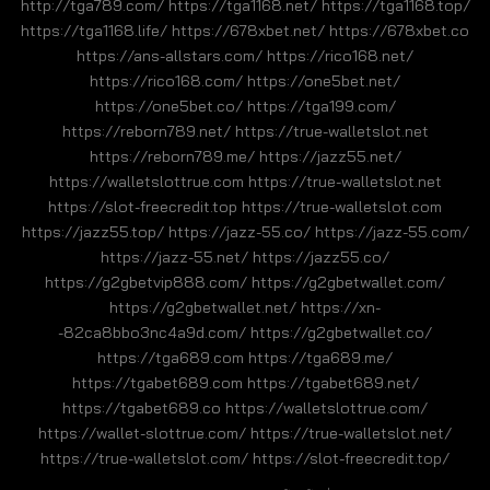
http://tga789.com/
https://tga1168.net/
https://tga1168.top/
https://tga1168.life/
https://678xbet.net/
https://678xbet.co
https://ans-allstars.com/
https://rico168.net/
https://rico168.com/
https://one5bet.net/
https://one5bet.co/
https://tga199.com/
https://reborn789.net/
https://true-walletslot.net
https://reborn789.me/
https://jazz55.net/
https://walletslottrue.com
https://true-walletslot.net
https://slot-freecredit.top
https://true-walletslot.com
https://jazz55.top/
https://jazz-55.co/
https://jazz-55.com/
https://jazz-55.net/
https://jazz55.co/
https://g2gbetvip888.com/
https://g2gbetwallet.com/
https://g2gbetwallet.net/
https://xn-
-82ca8bbo3nc4a9d.com/
https://g2gbetwallet.co/
https://tga689.com
https://tga689.me/
https://tgabet689.com
https://tgabet689.net/
https://tgabet689.co
https://walletslottrue.com/
https://wallet-slottrue.com/
https://true-walletslot.net/
https://true-walletslot.com/
https://slot-freecredit.top/