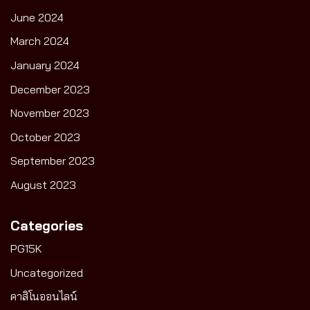
June 2024
March 2024
January 2024
December 2023
November 2023
October 2023
September 2023
August 2023
Categories
PG15K
Uncategorized
คาสิโนออนไลน์