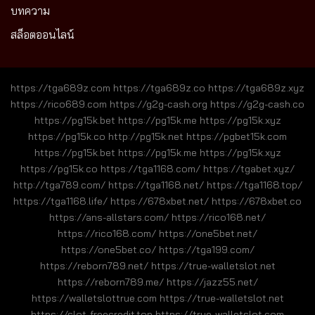
บทความ
สล็อตออนไลน์
https://tga689z.com
https://tga689z.co
https://tga689z.xyz
https://rico689.com
https://g2g-cash.org
https://g2g-cash.co
https://pg15k.bet
https://pg15k.me
https://pg15k.xyz
https://pg15k.co
http://pg15k.net
https://pgbet15k.com
https://pg15k.bet
https://pg15k.me
https://pg15k.xyz
https://pg15k.co
https://tga1168.com/
https://tgabet.xyz/
http://tga789.com/
https://tga1168.net/
https://tga1168.top/
https://tga1168.life/
https://678xbet.net/
https://678xbet.co
https://ans-allstars.com/
https://rico168.net/
https://rico168.com/
https://one5bet.net/
https://one5bet.co/
https://tga199.com/
https://reborn789.net/
https://true-walletslot.net
https://reborn789.me/
https://jazz55.net/
https://walletslottrue.com
https://true-walletslot.net
https://slot-freecredit.top
https://true-walletslot.com