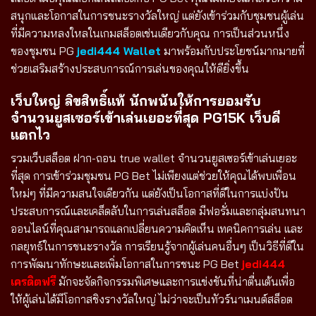
สนุกและโอกาสในการชนะรางวัลใหญ่ แต่ยังเข้าร่วมกับชุมชนผู้เล่น
ที่มีความหลงใหลในเกมสล็อตเช่นเดียวกับคุณ การเป็นส่วนหนึ่ง
ของชุมชน PG
jedi444 Wallet
มาพร้อมกับประโยชน์มากมายที่
ช่วยเสริมสร้างประสบการณ์การเล่นของคุณให้ดียิ่งขึ้น
เว็บใหญ่ ลิขสิทธิ์แท้
นักพนันให้การยอมรับ
จำนวนยูสเซอร์เข้าเล่นเยอะที่สุด
PG15K
เว็บดี
แตกไว
รวมเว็บสล็อต ฝาก-ถอน true wallet จำนวนยูสเซอร์เข้าเล่นเยอะ
ที่สุด การเข้าร่วมชุมชน PG Bet ไม่เพียงแต่ช่วยให้คุณได้พบเพื่อน
ใหม่ๆ ที่มีความสนใจเดียวกัน แต่ยังเป็นโอกาสที่ดีในการแบ่งปัน
ประสบการณ์และเคล็ดลับในการเล่นสล็อต มีฟอรั่มและกลุ่มสนทนา
ออนไลน์ที่คุณสามารถแลกเปลี่ยนความคิดเห็น เทคนิคการเล่น และ
กลยุทธ์ในการชนะรางวัล การเรียนรู้จากผู้เล่นคนอื่นๆ เป็นวิธีที่ดีใน
การพัฒนาทักษะและเพิ่มโอกาสในการชนะ PG Bet
jedi444
เครดิตฟรี
มักจะจัดกิจกรรมพิเศษและการแข่งขันที่น่าตื่นเต้นเพื่อ
ให้ผู้เล่นได้มีโอกาสชิงรางวัลใหญ่ ไม่ว่าจะเป็นทัวร์นาเมนต์สล็อต