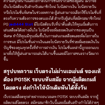
ความสนุกสนานและโอกาสในการชนะรางวัลของผู้เล่น ไม่ว่าจะ
เป็นโบนัสต้อนรับสำหรับสมาชิกใหม่ โบนัสฝากเงิน โบนัสรายวัน
หรือโปรโมชั่นพิเศษในช่วงเทศกาล ผู้เล่นสามารถเลือกใช้โปรโมชั่นที่
ตรงกับความต้องการของตนเองได้ สำหรับผู้เล่นที่สมัครสมาชิกใหม่
PG
jedi444 Slot
มีโบนัสต้อนรับที่น่าตื่นเต้นให้คุณเริ่มต้นการ
เล่นสล็อตได้อย่างมั่นใจ โบนัสนี้จะเพิ่มยอดเงินฝากของคุณเป็น
พิเศษ ทำให้คุณมีทุนเพิ่มขึ้นในการเล่นเกมสล็อตและเพิ่มโอกาสใน
การชนะ มีโปรโมชั่นฝากเงินและโบนัสรายวันที่ช่วยเพิ่มยอดเงินใน
บัญชีของคุณทุกครั้งที่ทำการฝากเงิน โปรโมชั่นเหล่านี้ถูกออกแบบ
มาเพื่อให้ผู้เล่นสามารถเล่นได้นานขึ้นและมีโอกาสชนะรางวัลมาก
ขึ้น
สรุปบทความ เว็บตรงไม่ผ่านเอเย่นต์ ของแท้
ต้อง
PG15K
ระบบทันสมัย จากผู้ผลิตเกมส์
โดยตรง ส่งกำไรให้นักเดิมพันได้ทั้งวัน
เว็บรวมสล็อตทุกค่ายฝากถอนวอเลท PG15K ระบบทันสมัย จากผู้
ผลิตเกมส์โดยตรง สมัครสมาชิกวันนี้และเริ่มต้นสร้างกำไรได้ง่ายๆ