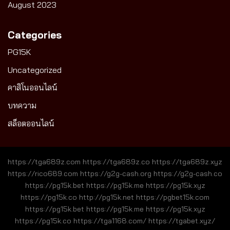
August 2023
Categories
PG15K
Uncategorized
คาสิโนออนไลน์
บทความ
สล็อตออนไลน์
https://tga689z.com
https://tga689z.co
https://tga689z.xyz
https://rico689.com
https://g2g-cash.org
https://g2g-cash.co
https://pg15k.bet
https://pg15k.me
https://pg15k.xyz
https://pg15k.co
http://pg15k.net
https://pgbet15k.com
https://pg15k.bet
https://pg15k.me
https://pg15k.xyz
https://pg15k.co
https://tga1168.com/
https://tgabet.xyz/