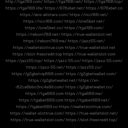
http://tga789.com/
https://tga1168.net/
https://tga1168.top/
https://tga1168.life/
https://678xbet.net/
https://678xbet.co
https://ans-allstars.com/
https://rico168.net/
https://rico168.com/
https://one5bet.net/
https://one5bet.co/
https://tga199.com/
https://reborn789.net/
https://true-walletslot.net
https://reborn789.me/
https://jazz55.net/
https://walletslottrue.com
https://true-walletslot.net
https://slot-freecredit.top
https://true-walletslot.com
https://jazz55.top/
https://jazz-55.co/
https://jazz-55.com/
https://jazz-55.net/
https://jazz55.co/
https://g2gbetvip888.com/
https://g2gbetwallet.com/
https://g2gbetwallet.net/
https://xn-
-82ca8bbo3nc4a9d.com/
https://g2gbetwallet.co/
https://tga689.com
https://tga689.me/
https://tgabet689.com
https://tgabet689.net/
https://tgabet689.co
https://walletslottrue.com/
https://wallet-slottrue.com/
https://true-walletslot.net/
https://true-walletslot.com/
https://slot-freecredit.top/