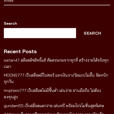
ทั้งหมด
Search
SEARCH
Recent Posts
satan47 สล็อตลิขสิทธิ์แท้ คัดสรรเกมจากทุกที่ สร้างรายได้จริงทุก
เวลา
MOONS777 เว็บสล็อตมีใบเซอร์ แจกเงินรางวัลแบบไม่อั้น จัดหนัก
ทุกวัน
mvphero777 เว็บสล็อตไม่มีขั้นต่ำ เล่นง่าย ผ่านมือถือ ไม่ต้อง
ลงทุนสูง
gundam55 เว็บสล็อตแตกง่าย เล่นฟรี พร้อมโปรโมชั่นสุดพิเศษ