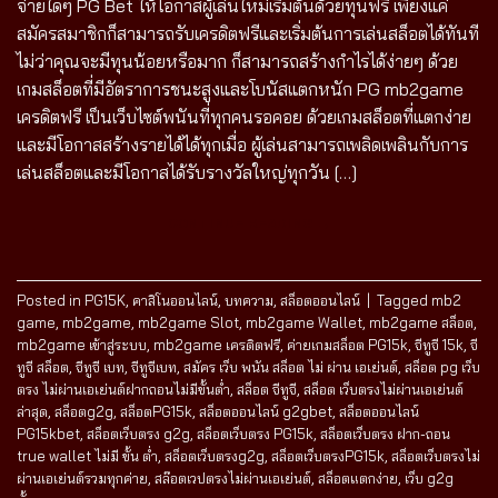
จ่ายใดๆ PG Bet ให้โอกาสผู้เล่นใหม่เริ่มต้นด้วยทุนฟรี เพียงแค่
สมัครสมาชิกก็สามารถรับเครดิตฟรีและเริ่มต้นการเล่นสล็อตได้ทันที
ไม่ว่าคุณจะมีทุนน้อยหรือมาก ก็สามารถสร้างกำไรได้ง่ายๆ ด้วย
เกมสล็อตที่มีอัตราการชนะสูงและโบนัสแตกหนัก PG mb2game
เครดิตฟรี เป็นเว็บไซต์พนันที่ทุกคนรอคอย ด้วยเกมสล็อตที่แตกง่าย
และมีโอกาสสร้างรายได้ได้ทุกเมื่อ ผู้เล่นสามารถเพลิดเพลินกับการ
เล่นสล็อตและมีโอกาสได้รับรางวัลใหญ่ทุกวัน […]
CONTINUE READING
→
Posted in
PG15K
,
คาสิโนออนไลน์
,
บทความ
,
สล็อตออนไลน์
|
Tagged
mb2
game
,
mb2game
,
mb2game Slot
,
mb2game Wallet
,
mb2game สล็อต
,
mb2game เข้าสู่ระบบ
,
mb2game เครดิตฟรี
,
ค่ายเกมสล็อต PG15k
,
จีทูจี 15k
,
จี
ทูจี สล็อต
,
จีทูจี เบท
,
จีทูจีเบท
,
สมัคร เว็บ พนัน สล็อต ไม่ ผ่าน เอเย่นต์
,
สล็อต pg เว็บ
ตรง ไม่ผ่านเอเย่นต์ฝากถอนไม่มีขั้นต่ํา
,
สล็อต จีทูจี
,
สล็อต เว็บตรงไม่ผ่านเอเย่นต์
ล่าสุด
,
สล็อตg2g
,
สล็อตPG15k
,
สล็อตออนไลน์ g2gbet
,
สล็อตออนไลน์
PG15kbet
,
สล็อตเว็บตรง g2g
,
สล็อตเว็บตรง PG15k
,
สล็อตเว็บตรง ฝาก-ถอน
true wallet ไม่มี ขั้น ต่ํา
,
สล็อตเว็บตรงg2g
,
สล็อตเว็บตรงPG15k
,
สล็อตเว็บตรงไม่
ผ่านเอเย่นต์รวมทุกค่าย
,
สล๊อตเวปตรงไม่ผ่านเอเย่นต์
,
สล็อตแตกง่าย
,
เว็บ g2g