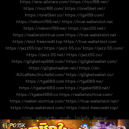
https://ans-allstars.com/
https://rico168.net/
https://rico168.com/
https://one5bet.net/
https://one5bet.co/
https://tga199.com/
https://reborn789.net/
https://true-walletslot.net
https://reborn789.me/
https://jazz55.net/
https://walletslottrue.com
https://true-walletslot.net
https://slot-freecredit.top
https://true-walletslot.com
https://jazz55.top/
https://jazz-55.co/
https://jazz-55.com/
https://jazz-55.net/
https://jazz55.co/
https://g2gbetvip888.com/
https://g2gbetwallet.com/
https://g2gbetwallet.net/
https://xn-
-82ca8bbo3nc4a9d.com/
https://g2gbetwallet.co/
https://tga689.com
https://tga689.me/
https://tgabet689.com
https://tgabet689.net/
https://tgabet689.co
https://walletslottrue.com/
https://wallet-slottrue.com/
https://true-walletslot.net/
https://true-walletslot.com/
https://slot-freecredit.top/
HOME
สมัครสมาชิก
ทางเข้า
โปรโมชั่น
ติดต่อเรา
Copyright 2026 ©
pg15k