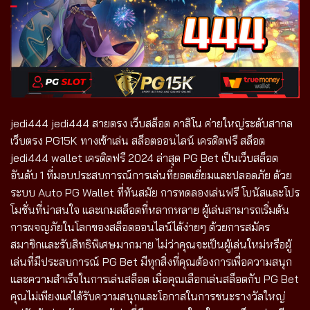
jedi444 jedi444 สายตรง เว็บสล็อต คาสิโน ค่ายใหญ่ระดับสากล
เว็บตรง PG15K ทางเข้าเล่น สล็อตออนไลน์ เครดิตฟรี สล็อต
jedi444 wallet เครดิตฟรี 2024 ล่าสุด PG Bet เป็นเว็บสล็อต
อันดับ 1 ที่มอบประสบการณ์การเล่นที่ยอดเยี่ยมและปลอดภัย ด้วย
ระบบ Auto PG Wallet ที่ทันสมัย การทดลองเล่นฟรี โบนัสและโปร
โมชั่นที่น่าสนใจ และเกมสล็อตที่หลากหลาย ผู้เล่นสามารถเริ่มต้น
การผจญภัยในโลกของสล็อตออนไลน์ได้ง่ายๆ ด้วยการสมัคร
สมาชิกและรับสิทธิพิเศษมากมาย ไม่ว่าคุณจะเป็นผู้เล่นใหม่หรือผู้
เล่นที่มีประสบการณ์ PG Bet มีทุกสิ่งที่คุณต้องการเพื่อความสนุก
และความสำเร็จในการเล่นสล็อต เมื่อคุณเลือกเล่นสล็อตกับ PG Bet
คุณไม่เพียงแค่ได้รับความสนุกและโอกาสในการชนะรางวัลใหญ่