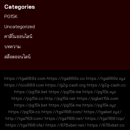
Categories
PG15K
Uncategorized
คาสิโนออนไลน์
บทความ
สล็อตออนไลน์
https://tga689z.com
https://tga689z.co
https://tga689z.xyz
https://rico689.com
https://g2g-cash.org
https://g2g-cash.co
https://pg15k.bet
https://pg15k.me
https://pg15k.xyz
https://pg15k.co
http://pg15k.net
https://pgbet15k.com
https://pg15k.bet
https://pg15k.me
https://pg15k.xyz
https://pg15k.co
https://tga1168.com/
https://tgabet.xyz/
http://tga789.com/
https://tga1168.net/
https://tga1168.top/
https://tga1168.life/
https://678xbet.net/
https://678xbet.co