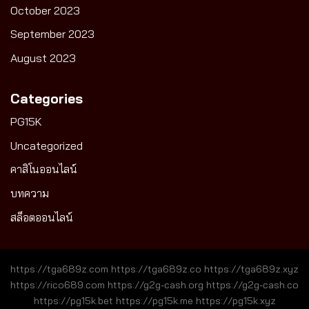
October 2023
September 2023
August 2023
Categories
PG15K
Uncategorized
คาสิโนออนไลน์
บทความ
สล็อตออนไลน์
https://tga689z.com
https://tga689z.co
https://tga689z.xyz
https://rico689.com
https://g2g-cash.org
https://g2g-cash.co
https://pg15k.bet
https://pg15k.me
https://pg15k.xyz