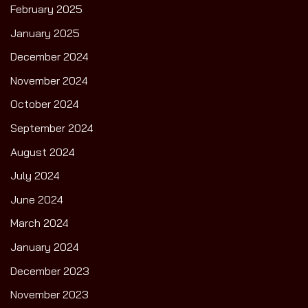
February 2025
January 2025
December 2024
November 2024
October 2024
September 2024
August 2024
July 2024
June 2024
March 2024
January 2024
December 2023
November 2023