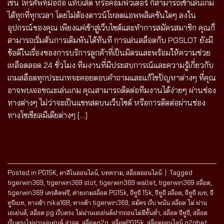
เช่น โทรศัพท์มือถือ แท็บเล็ต หรือคอมพิวเตอร์ ก็สามารถเข้าเล่นเกม
ได้ทุกที่ทุกเวลา โดยไม่ต้องดาวน์โหลดแอพพลิเคชันใดๆ ลงใน
อุปกรณ์ของคุณ เพียงแค่เข้าสู่เว็บไซต์และทำการสมัครสมาชิก คุณก็
สามารถเริ่มต้นการเดิมพันได้ทันที การเล่นสล็อตกับ PGSLOT ยังมี
ข้อดีในเรื่องของการบริการลูกค้าที่เป็นมิตรและพร้อมให้ความช่วย
เหลือตลอด 24 ชั่วโมง ทีมงานที่มีประสบการณ์และความรู้เกี่ยวกับ
เกมสล็อตทุกประเภทจะคอยตอบคำถามและแก้ไขปัญหาต่างๆ ที่คุณ
อาจพบเจอขณะเล่นเกม คุณสามารถติดต่อทีมงานได้ง่ายๆ ผ่านช่อง
ทางต่างๆ ไม่ว่าจะเป็นแชทสดบนเว็บไซต์ หรือการติดต่อผ่านช่อง
ทางโซเชียลมีเดียต่างๆ […]
CONTINUE READING
→
Posted in
PG15K
,
คาสิโนออนไลน์
,
บทความ
,
สล็อตออนไลน์
|
Tagged
tigerwin369
,
tigerwin369 slot
,
tigerwin369 wallet
,
tigerwin369 สล็อต
,
tigerwin369 เครดิตฟรี
,
ค่ายเกมสล็อต PG15k
,
จีทูจี 15k
,
จีทูจี สล็อต
,
จีทูจี เบท
,
จี
ทูจีเบท
,
ทางเข้า nika168
,
ทางเข้า tigerwin369
,
สมัคร เว็บ พนัน สล็อต ไม่ ผ่าน
เอเย่นต์
,
สล็อต pg เว็บตรง ไม่ผ่านเอเย่นต์ฝากถอนไม่มีขั้นต่ํา
,
สล็อต จีทูจี
,
สล็อต
เว็บตรงไม่ผ่านเอเย่นต์ ล่าสุด
,
สล็อตg2g
,
สล็อตPG15k
,
สล็อตออนไลน์ g2gbet
,