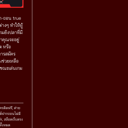
าก-ถอน true
างๆ ทำให้ผู้
มยิงปลาที่มี
าคุณจะอยู่
ต หรือ
การสมัคร
มช่วยเหลือ
อขณะเล่นเกม
ครดิตฟรี
,
ค่าย
นต์ฝากถอนไม่มี
5k
,
สล็อตเว็บตรง
ทั้งหมด