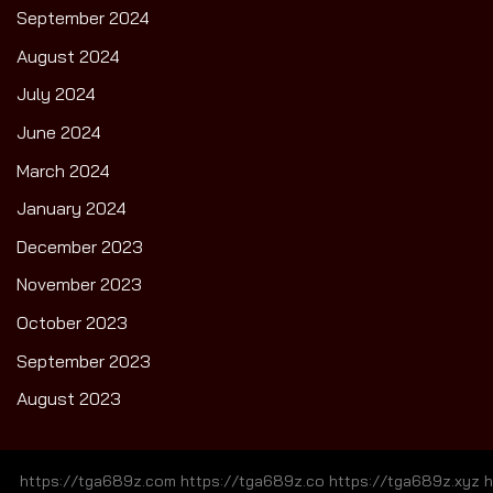
September 2024
August 2024
July 2024
June 2024
March 2024
January 2024
December 2023
November 2023
October 2023
September 2023
August 2023
https://tga689z.com
https://tga689z.co
https://tga689z.xyz
h