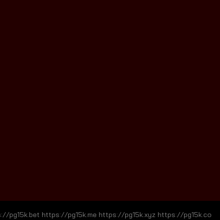
://pg15k.bet
https://pg15k.me
https://pg15k.xyz
https://pg15k.co