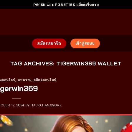
PG15K และ PGBET15K สล็อตเว็บตรง
สมัครสมาชิก
เข้าสู่ระบบ
TAG ARCHIVES:
TIGERWIN369 WALLET
โนออนไลน์
,
บทความ
,
สล็อตออนไลน์
igerwin369
OBER 17, 2024
BY
HACKCHANAWORK