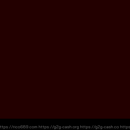
ttps://rico689.com
https://g2g-cash.org
https://g2g-cash.co
https