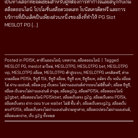
เป็นทางเลือกที่ยอดเยี่ยมสำหรับผู้ที่ต้องการทำกำไรและสนุกกับเกม
สล็อตออนไลน์ โปรโมชั่นสล็อตวอลเลท โบนัสเครดิตฟรี และการ
บริการที่เป็นเลิศเป็นเพียงส่วนหนึ่งของสิ่งที่ทำให้ PG Slot
MESLOT PG […]
CONTINUE READING
→
Posted in
PG15K
,
คาสิโนออนไลน์
,
บทความ
,
สล็อตออนไลน์
|
Tagged
MESLOT PG
,
meslot มาใหม่
,
MESLOTPG
,
MESLOTPG bet
,
MESLOTPG
vip
,
MESLOTPG สล็อต
,
MESLOTPG เข้าสู่ระบบ
,
MESLOTPG เครดิตฟรี
,
ค่าย
เกมสล็อต PG15k
,
จีทูจี 15k
,
จีทูจี สล็อต
,
จีทูจี เบท
,
จีทูจีเบท
,
สมัคร เว็บ พนัน สล็อต
ไม่ ผ่าน เอเย่นต์
,
สล็อต pg เว็บตรง ไม่ผ่านเอเย่นต์ฝากถอนไม่มีขั้นต่ํา
,
สล็อต จีทูจี
,
สล็อต เว็บตรงไม่ผ่านเอเย่นต์ ล่าสุด
,
สล็อตg2g
,
สล็อตPG15k
,
สล็อตออนไลน์
g2gbet
,
สล็อตออนไลน์ PG15kbet
,
สล็อตเว็บตรง g2g
,
สล็อตเว็บตรง PG15k
,
สล็อตเว็บตรง ฝาก-ถอน true wallet ไม่มี ขั้น ต่ํา
,
สล็อตเว็บตรงg2g
,
สล็อตเว็บ
ตรงPG15k
,
สล็อตเว็บตรงไม่ผ่านเอเย่นต์รวมทุกค่าย
,
สล๊อตเวปตรงไม่ผ่านเอเย่นต์
,
สล็อตแตกง่าย
,
เว็บ g2g ทั้งหมด