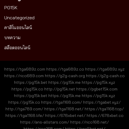
PG15K
Uncategorized
คาสิโนออนไลน์
บทความ
สล็อตออนไลน์
https://tga689z.com
https://tga689z.co
https://tga689z.xyz
https://rico689.com
https://g2g-cash.org
https://g2g-cash.co
https://pg15k.bet
https://pg15k.me
https://pg15k.xyz
https://pg15k.co
http://pg15k.net
https://pgbet15k.com
https://pg15k.bet
https://pg15k.me
https://pg15k.xyz
https://pg15k.co
https://tga1168.com/
https://tgabet.xyz/
http://tga789.com/
https://tga1168.net/
https://tga1168.top/
https://tga1168.life/
https://678xbet.net/
https://678xbet.co
https://ans-allstars.com/
https://rico168.net/
https://rico168.com/
https://one5bet.net/