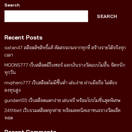
Search
SEARCH
Recent Posts
satan47 สล็อตลิขสิทธิ์แท้ คัดสรรเกมจากทุกที่ สร้างรายได้จริงทุก
เวลา
MOONS777 เว็บสล็อตมีใบเซอร์ แจกเงินรางวัลแบบไม่อั้น จัดหนัก
ทุกวัน
mvphero777 เว็บสล็อตไม่มีขั้นต่ำ เล่นง่าย ผ่านมือถือ ไม่ต้อง
ลงทุนสูง
gundam55 เว็บสล็อตแตกง่าย เล่นฟรี พร้อมโปรโมชั่นสุดพิเศษ
24thbet เว็บรวมสล็อตทุกค่าย พร้อมเทคนิคเอาชนะรางวัลแจ็ค
พอต