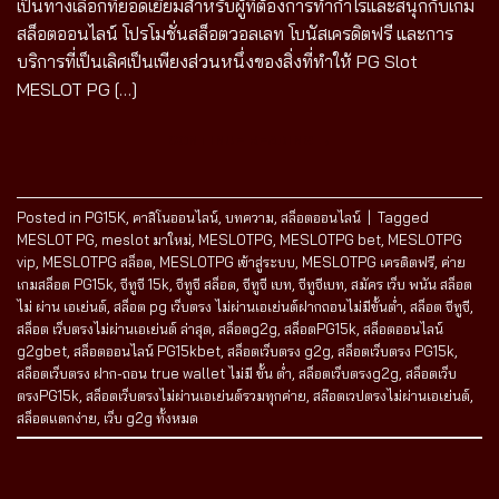
เป็นทางเลือกที่ยอดเยี่ยมสำหรับผู้ที่ต้องการทำกำไรและสนุกกับเกม
สล็อตออนไลน์ โปรโมชั่นสล็อตวอลเลท โบนัสเครดิตฟรี และการ
บริการที่เป็นเลิศเป็นเพียงส่วนหนึ่งของสิ่งที่ทำให้ PG Slot
MESLOT PG […]
CONTINUE READING
→
Posted in
PG15K
,
คาสิโนออนไลน์
,
บทความ
,
สล็อตออนไลน์
|
Tagged
MESLOT PG
,
meslot มาใหม่
,
MESLOTPG
,
MESLOTPG bet
,
MESLOTPG
vip
,
MESLOTPG สล็อต
,
MESLOTPG เข้าสู่ระบบ
,
MESLOTPG เครดิตฟรี
,
ค่าย
เกมสล็อต PG15k
,
จีทูจี 15k
,
จีทูจี สล็อต
,
จีทูจี เบท
,
จีทูจีเบท
,
สมัคร เว็บ พนัน สล็อต
ไม่ ผ่าน เอเย่นต์
,
สล็อต pg เว็บตรง ไม่ผ่านเอเย่นต์ฝากถอนไม่มีขั้นต่ํา
,
สล็อต จีทูจี
,
สล็อต เว็บตรงไม่ผ่านเอเย่นต์ ล่าสุด
,
สล็อตg2g
,
สล็อตPG15k
,
สล็อตออนไลน์
g2gbet
,
สล็อตออนไลน์ PG15kbet
,
สล็อตเว็บตรง g2g
,
สล็อตเว็บตรง PG15k
,
สล็อตเว็บตรง ฝาก-ถอน true wallet ไม่มี ขั้น ต่ํา
,
สล็อตเว็บตรงg2g
,
สล็อตเว็บ
ตรงPG15k
,
สล็อตเว็บตรงไม่ผ่านเอเย่นต์รวมทุกค่าย
,
สล๊อตเวปตรงไม่ผ่านเอเย่นต์
,
สล็อตแตกง่าย
,
เว็บ g2g ทั้งหมด