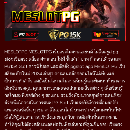
MESLOTPG MESLOTPG เว็บตรงไม่ผ่านเอเย่นต์ ไม่ล็อคยูส pg
slot เว็บตรง สล็อต ฝากถอน ไม่มี ขั้นต่ำ 1 บาท ก็ ถอนได้ วอ เลท
PG15K Slot ดาวน์โหลด และ ติดตั้ง pgslot app MESLOTPG เว็บ
สล็อต เปิดใหม่ 2024 ล่าสุด การเล่นสล็อตออนไลน์ไม่เพียงแต่
เป็นการทำกำไร แต่ยังเป็นโอกาสในการเรียนรู้และพัฒนาทักษะการ
เดิมพันของคุณ คุณสามารถทดลองเล่นเกมสล็อตต่าง ๆ เพื่อเรียนรู้
กลไกและฟีเจอร์ต่าง ๆ ของเกม รวมถึงพัฒนากลยุทธ์การเล่นที่จะ
ช่วยเพิ่มโอกาสในการชนะ PG Slot เว็บตรงยังมีการเชื่อมต่อกับ
แพลตฟอร์มอื่น ๆ เช่น คาสิโนออนไลน์ บาคาร่า หรือเกมพนันกีฬา
เพื่อให้ผู้เล่นสามารถเข้าถึงและสนุกกับการเดิมพันที่หลากหลาย
ทำให้คุณไม่ต้องสลับแพลตฟอร์มเพื่อเล่นเกมที่คุณชื่นชอบ เว็บตรง