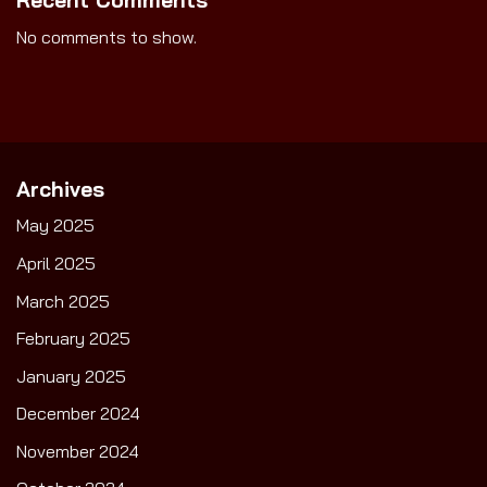
Recent Comments
No comments to show.
Archives
May 2025
April 2025
March 2025
February 2025
January 2025
December 2024
November 2024