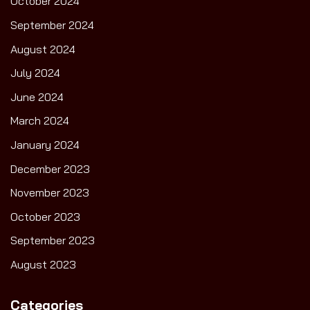
October 2024
September 2024
August 2024
July 2024
June 2024
March 2024
January 2024
December 2023
November 2023
October 2023
September 2023
August 2023
Categories