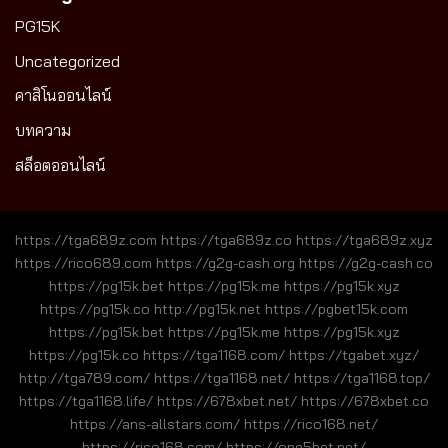
PG15K
Uncategorized
คาสิโนออนไลน์
บทความ
สล็อตออนไลน์
https://tga689z.com
https://tga689z.co
https://tga689z.xyz
https://rico689.com
https://g2g-cash.org
https://g2g-cash.co
https://pg15k.bet
https://pg15k.me
https://pg15k.xyz
https://pg15k.co
http://pg15k.net
https://pgbet15k.com
https://pg15k.bet
https://pg15k.me
https://pg15k.xyz
https://pg15k.co
https://tga1168.com/
https://tgabet.xyz/
http://tga789.com/
https://tga1168.net/
https://tga1168.top/
https://tga1168.life/
https://678xbet.net/
https://678xbet.co
https://ans-allstars.com/
https://rico168.net/
https://rico168.com/
https://one5bet.net/