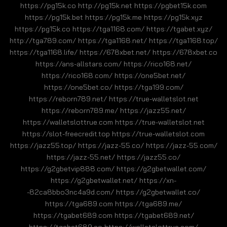
https://pg15k.co
http://pg15k.net
https://pgbet15k.com
https://pg15k.bet
https://pg15k.me
https://pg15k.xyz
https://pg15k.co
https://tga1168.com/
https://tgabet.xyz/
http://tga789.com/
https://tga1168.net/
https://tga1168.top/
https://tga1168.life/
https://678xbet.net/
https://678xbet.co
https://ans-allstars.com/
https://rico168.net/
https://rico168.com/
https://one5bet.net/
https://one5bet.co/
https://tga199.com/
https://reborn789.net/
https://true-walletslot.net
https://reborn789.me/
https://jazz55.net/
https://walletslottrue.com
https://true-walletslot.net
https://slot-freecredit.top
https://true-walletslot.com
https://jazz55.top/
https://jazz-55.co/
https://jazz-55.com/
https://jazz-55.net/
https://jazz55.co/
https://g2gbetvip888.com/
https://g2gbetwallet.com/
https://g2gbetwallet.net/
https://xn-
-82ca8bbo3nc4a9d.com/
https://g2gbetwallet.co/
https://tga689.com
https://tga689.me/
https://tgabet689.com
https://tgabet689.net/
https://tgabet689.co
https://walletslottrue.com/