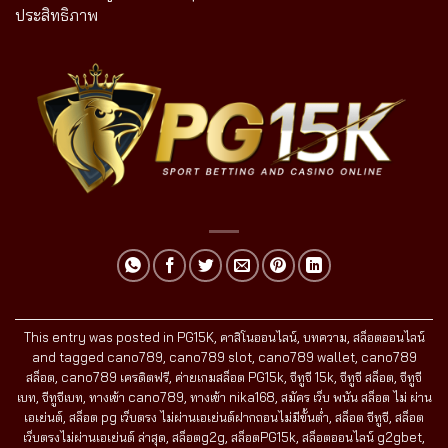
ประสิทธิภาพ
This entry was posted in
PG15K
,
คาสิโนออนไลน์
,
บทความ
,
สล็อตออนไลน์
and tagged
cano789
,
cano789 slot
,
cano789 wallet
,
cano789
สล็อต
,
cano789 เครดิตฟรี
,
ค่ายเกมสล็อต PG15k
,
จีทูจี 15k
,
จีทูจี สล็อต
,
จีทูจี
เบท
,
จีทูจีเบท
,
ทางเข้า cano789
,
ทางเข้า nika168
,
สมัคร เว็บ พนัน สล็อต ไม่ ผ่าน
เอเย่นต์
,
สล็อต pg เว็บตรง ไม่ผ่านเอเย่นต์ฝากถอนไม่มีขั้นต่ํา
,
สล็อต จีทูจี
,
สล็อต
เว็บตรงไม่ผ่านเอเย่นต์ ล่าสุด
,
สล็อตg2g
,
สล็อตPG15k
,
สล็อตออนไลน์ g2gbet
,