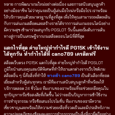
หลาย การพัฒนาเกมใหม่อย่างต่อเนื่อง และการสนับสนุนลูกค้า
อย่างมืออาชีพ ไม่ว่าคุณจะเป็นผู้เล่นมือใหม่หรือมือโปร เราพร้อม
ให้บริการคุณด้วยมาตรฐานที่สูงที่สุด เพื่อให้คุณสามารถเพลิดเพลิน
กับการเล่นเกมสล็อตและสร้างรายได้จากการเล่นเกมออนไลน์อย่าง
มีความสุข เข้ามาร่วมสนุกกับ PGSLOT วันนี้และเริ่มต้นการเดิน
ทางสู่การเป็นเศรษฐีจากเกมสล็อตออนไลน์ที่ดีที่สุด
แตกไวที่สุด ค่ายใหญ่ทำกำไรดี
PG15K
เข้าใช้งาน
ได้ทุกวัน
ทำกำไรได้ที่ cano
789
เครดิตฟรี
สล็อตเว็บตรง PG15K แตกไวที่สุด ค่ายใหญ่ทำกำไรดี PGSLOT
ภูมิใจนำเสนอคุณสมบัติพิเศษที่ทำให้เราแตกต่างจากเว็บไซต์เกม
สล็อตอื่น ๆ นี่คือสิ่งที่ทำให้
ทางเข้า
cano789
เป็นตัวเลือกที่ยอด
เยี่ยมสำหรับผู้เล่นทุกคน เรามีทีมงานสนับสนุนลูกค้าที่พร้อมให้
บริการตลอด 24 ชั่วโมง ทีมงานของเราพร้อมที่จะช่วยเหลือคุณใน
ทุกปัญหาหรือข้อสงสัยที่เกิดขึ้น ไม่ว่าจะเป็นปัญหาการเข้าใช้งาน
การทำธุรกรรม หรือข้อเสนอโปรโมชั่น ทีมงานของเรามีความ
เชี่ยวชาญและพร้อมให้ความช่วยเหลือที่รวดเร็วและมีประสิทธิภาพ
ความปลอดภัยของข้อมูลและการทำธุรกรรมเป็นสิ่งที่เรายึดถืออย่าง