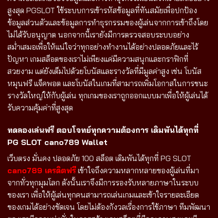
สูงสุด PGSLOT ใช้ระบบการเข้ารหัสข้อมูลที่ทันสมัยเพื่อปกป้อง
ข้อมูลส่วนตัวและข้อมูลการทำธุรกรรมของผู้เล่นจากการเข้าถึงโดย
ไม่ได้รับอนุญาต นอกจากนี้เรายังมีการตรวจสอบระบบอย่าง
สม่ำเสมอเพื่อให้แน่ใจว่าทุกอย่างทำงานได้อย่างปลอดภัยและไร้
ปัญหา เกมสล็อตของเราไม่เพียงแค่มีความสนุกและกราฟิกที่
สวยงาม แต่ยังเต็มไปด้วยโบนัสและรางวัลที่มีมูลค่าสูง เช่น โบนัส
หมุนฟรี แจ็คพอต และโบนัสในเกมที่สามารถเพิ่มโอกาสในการชนะ
รางวัลใหญ่ให้กับผู้เล่น ทุกเกมของเราถูกออกแบบมาเพื่อให้ผู้เล่นได้
รับความคุ้มค่าที่สูงสุด
ทดลองเล่นฟรี
ตอบโจทย์ทุกความต้องการ เดิมพันได้ทุกที่
PG SLOT cano
789 Wallet
เว็บตรง มั่นคง ปลอดภัย 100 สล็อต เดิมพันได้ทุกที่ PG SLOT
cano789
เครดิตฟรี
เข้าใจถึงความหลากหลายของผู้เล่นที่มา
จากทั่วทุกมุมโลก ดังนั้นเราจึงมีการรองรับหลายภาษาในระบบ
ของเรา เพื่อให้ผู้เล่นทุกคนสามารถเล่นเกมและเข้าใจรายละเอียด
ของเกมได้อย่างชัดเจน โดยไม่ต้องกังวลเรื่องการใช้ภาษา ทีมพัฒนา