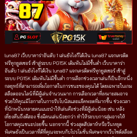
luna87 เว็บบาคาร่าอันดับ 1 เล่นยังไงก็ได้เงิน luna87 แจกเครดิต
ฟรีทุกยูสเซอร์ เข้าสู่ระบบ PG15K เดิมพันไม่มีขั้นต่ำ เว็บบาคาร่า
อันดับ 1 เล่นยังไงก็ได้เงิน luna87 แจกเครดิตฟรีทุกยูสเซอร์ เข้าสู่
ระบบ PG15K เดิมพันไม่มีขั้นต่ำ การเลือกช่วงเวลาเล่นก็เป็นอีกหนึ่ง
กลยุทธ์ที่สามารถเพิ่มโอกาสในการชนะของคุณได้ โดยเฉพาะในเกม
สล็อตออนไลน์ที่มีผู้เล่นจำนวนมาก การเลือกเวลาที่เหมาะสมอาจ
ช่วยให้คุณมีโอกาสในการรับโบนัสและแจ็คพอตที่มากขึ้น ช่วงเวลา
ที่นักพนันหลายคนแนะนำให้เล่นคือช่วงที่มีผู้เล่นน้อย เช่น หลัง
เที่ยงคืนถึงตีสอง ซึ่งมีคนเล่นน้อยกว่า ทำให้ระบบการสุ่มอาจให้
โอกาสคุณชนะบ่อยขึ้น นอกจากนี้ ช่วงสุดสัปดาห์หรือวันหยุด
พิเศษยังเป็นเวลาที่ดีที่คุณจะพบกับโปรโมชั่นพิเศษจากเว็บไซต์สล็อต