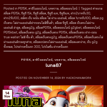
Posted in
PG15K
,
คาสิโนออนไลน์
,
บทความ
,
สล็อตออนไลน์
|
Tagged
ค่ายเกม
สล็อต PG15k
,
จีทูจี 15k
,
จีทูจี สล็อต
,
จีทูจี เบท
,
จีทูจีเบท
,
ฝาก2บาทรับ30
,
ฝาก2รับ100
,
สมัคร เว็บ พนัน สล็อต ไม่ ผ่าน เอเย่นต์
,
สล็อต 1บาทรับ100
,
สล็อต pg
เว็บตรง ไม่ผ่านเอเย่นต์ฝากถอนไม่มีขั้นต่ํา
,
สล็อต จีทูจี
,
สล็อต เว็บตรงไม่ผ่าน
เอเย่นต์ ล่าสุด
,
สล็อตg2g
,
สล็อตPG15k
,
สล็อตออนไลน์ g2gbet
,
สล็อตออนไลน์
PG15kbet
,
สล็อตเว็บตรง g2g
,
สล็อตเว็บตรง PG15k
,
สล็อตเว็บตรง ฝาก-ถอน
true wallet ไม่มี ขั้น ต่ํา
,
สล็อตเว็บตรงg2g
,
สล็อตเว็บตรงPG15k
,
สล็อตเว็บตรงไม่
ผ่านเอเย่นต์รวมทุกค่าย
,
สล๊อตเวปตรงไม่ผ่านเอเย่นต์
,
สล็อตแตกง่าย
,
เว็บ g2g
ทั้งหมด
,
โปรฝากครั้งแรก 300
,
โปรโมชั่น ฝากครั้งแรก
PG15K
,
คาสิโนออนไลน์
,
บทความ
,
สล็อตออนไลน์
luna87
POSTED ON
NOVEMBER 14, 2024
BY
HACKCHANAWORK
14
Nov