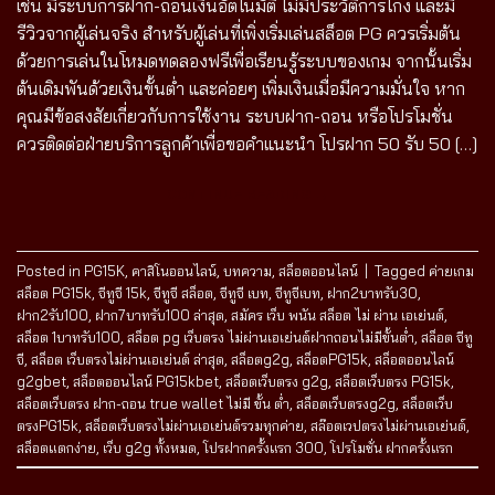
เช่น มีระบบการฝาก-ถอนเงินอัตโนมัติ ไม่มีประวัติการโกง และมี
รีวิวจากผู้เล่นจริง สำหรับผู้เล่นที่เพิ่งเริ่มเล่นสล็อต PG ควรเริ่มต้น
ด้วยการเล่นในโหมดทดลองฟรีเพื่อเรียนรู้ระบบของเกม จากนั้นเริ่ม
ต้นเดิมพันด้วยเงินขั้นต่ำ และค่อยๆ เพิ่มเงินเมื่อมีความมั่นใจ หาก
คุณมีข้อสงสัยเกี่ยวกับการใช้งาน ระบบฝาก-ถอน หรือโปรโมชั่น
ควรติดต่อฝ่ายบริการลูกค้าเพื่อขอคำแนะนำ โปรฝาก 50 รับ 50 […]
CONTINUE READING
→
Posted in
PG15K
,
คาสิโนออนไลน์
,
บทความ
,
สล็อตออนไลน์
|
Tagged
ค่ายเกม
สล็อต PG15k
,
จีทูจี 15k
,
จีทูจี สล็อต
,
จีทูจี เบท
,
จีทูจีเบท
,
ฝาก2บาทรับ30
,
ฝาก2รับ100
,
ฝาก7บาทรับ100 ล่าสุด
,
สมัคร เว็บ พนัน สล็อต ไม่ ผ่าน เอเย่นต์
,
สล็อต 1บาทรับ100
,
สล็อต pg เว็บตรง ไม่ผ่านเอเย่นต์ฝากถอนไม่มีขั้นต่ํา
,
สล็อต จีทู
จี
,
สล็อต เว็บตรงไม่ผ่านเอเย่นต์ ล่าสุด
,
สล็อตg2g
,
สล็อตPG15k
,
สล็อตออนไลน์
g2gbet
,
สล็อตออนไลน์ PG15kbet
,
สล็อตเว็บตรง g2g
,
สล็อตเว็บตรง PG15k
,
สล็อตเว็บตรง ฝาก-ถอน true wallet ไม่มี ขั้น ต่ํา
,
สล็อตเว็บตรงg2g
,
สล็อตเว็บ
ตรงPG15k
,
สล็อตเว็บตรงไม่ผ่านเอเย่นต์รวมทุกค่าย
,
สล๊อตเวปตรงไม่ผ่านเอเย่นต์
,
สล็อตแตกง่าย
,
เว็บ g2g ทั้งหมด
,
โปรฝากครั้งแรก 300
,
โปรโมชั่น ฝากครั้งแรก