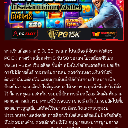
ทางเข้าสล็อต ฝาก 5 รับ 50 วอ เลท โปรสล็อตพีจีเบท Wallet
PG15K ทางเข้า สล็อต ฝาก 5 รับ 50 วอ เลท โปรสล็อตพีจีเบท
Wallet PG15K เว็บ สล็อต ขั้นต่ำ หนึ่งในข้อผิดพลาดที่พบบ่อยคือ
การไม่มีการตั้งเป้าหมายในการเล่น ควรกำหนดวงเงินกำไรที่
ต้องการในแต่ละวัน และหยุดเล่นเมื่อได้กำไรตามเป้าหมาย เพื่อ
ป้องกันการสูญเสียกำไรที่คุณหามาได้ หากขาดทุนถึงขีดจำกัดที่ตั้ง
ไว้ ก็ควรหยุดเล่นเช่นกัน ระบบนี้เป็นการเพิ่มหรือลดเงินเดิมพันตาม
ผลของการเล่น เช่น หากแพ้ในรอบแรก อาจเพิ่มเงินในรอบถัดไปเพื่อ
ชดเชยการสูญเสีย แต่ต้องใช้อย่างระมัดระวังและควบคุมงบ
ประมาณอย่างเคร่งครัด การเลือกเว็บไซต์เล่นสล็อตเป็นปัจจัยสำคัญ
ที่ไม่ควรมองข้าม ควรเลือกเว็บที่มีใบอนุญาตและมาตรฐานสากล