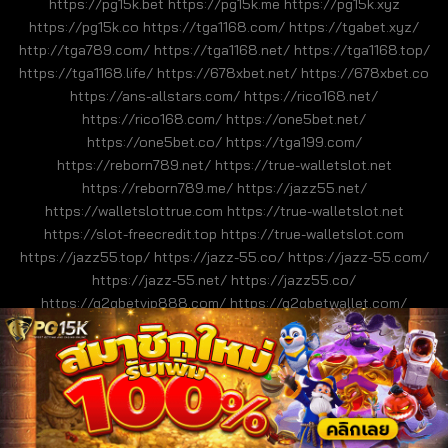
https://pg15k.bet
https://pg15k.me
https://pg15k.xyz
https://pg15k.co
https://tga1168.com/
https://tgabet.xyz/
http://tga789.com/
https://tga1168.net/
https://tga1168.top/
https://tga1168.life/
https://678xbet.net/
https://678xbet.co
https://ans-allstars.com/
https://rico168.net/
https://rico168.com/
https://one5bet.net/
https://one5bet.co/
https://tga199.com/
https://reborn789.net/
https://true-walletslot.net
https://reborn789.me/
https://jazz55.net/
https://walletslottrue.com
https://true-walletslot.net
https://slot-freecredit.top
https://true-walletslot.com
https://jazz55.top/
https://jazz-55.co/
https://jazz-55.com/
https://jazz-55.net/
https://jazz55.co/
https://g2gbetvip888.com/
https://g2gbetwallet.com/
https://g2gbetwallet.net/
https://xn-
-82ca8bbo3nc4a9d.com/
https://g2gbetwallet.co/
https://tga689.com
https://tga689.me/
https://tgabet689.com
https://tgabet689.net/
https://tgabet689.co
https://walletslottrue.com/
https://wallet-slottrue.com/
https://true-walletslot.net/