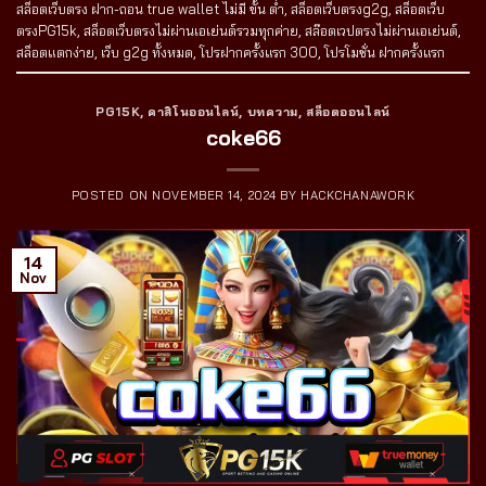
สล็อตเว็บตรง ฝาก-ถอน true wallet ไม่มี ขั้น ต่ํา
,
สล็อตเว็บตรงg2g
,
สล็อตเว็บ
ตรงPG15k
,
สล็อตเว็บตรงไม่ผ่านเอเย่นต์รวมทุกค่าย
,
สล๊อตเวปตรงไม่ผ่านเอเย่นต์
,
สล็อตแตกง่าย
,
เว็บ g2g ทั้งหมด
,
โปรฝากครั้งแรก 300
,
โปรโมชั่น ฝากครั้งแรก
PG15K
,
คาสิโนออนไลน์
,
บทความ
,
สล็อตออนไลน์
coke66
POSTED ON
NOVEMBER 14, 2024
BY
HACKCHANAWORK
14
Nov