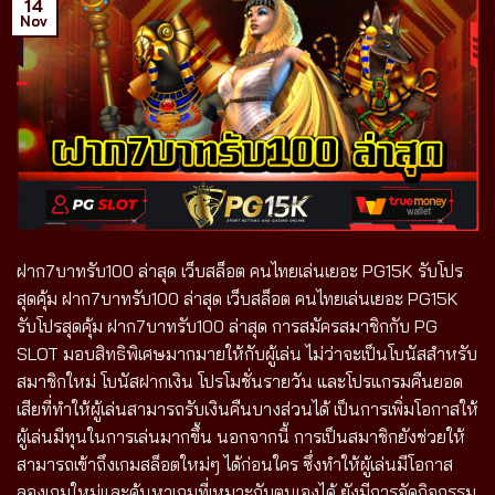
14
Nov
ฝาก7บาทรับ100 ล่าสุด เว็บสล็อต คนไทยเล่นเยอะ PG15K รับโปร
สุดคุ้ม ฝาก7บาทรับ100 ล่าสุด เว็บสล็อต คนไทยเล่นเยอะ PG15K
รับโปรสุดคุ้ม ฝาก7บาทรับ100 ล่าสุด การสมัครสมาชิกกับ PG
SLOT มอบสิทธิพิเศษมากมายให้กับผู้เล่น ไม่ว่าจะเป็นโบนัสสำหรับ
สมาชิกใหม่ โบนัสฝากเงิน โปรโมชั่นรายวัน และโปรแกรมคืนยอด
เสียที่ทำให้ผู้เล่นสามารถรับเงินคืนบางส่วนได้ เป็นการเพิ่มโอกาสให้
ผู้เล่นมีทุนในการเล่นมากขึ้น นอกจากนี้ การเป็นสมาชิกยังช่วยให้
สามารถเข้าถึงเกมสล็อตใหม่ๆ ได้ก่อนใคร ซึ่งทำให้ผู้เล่นมีโอกาส
ลองเกมใหม่และค้นหาเกมที่เหมาะกับตนเองได้ ยังมีการจัดกิจกรรม