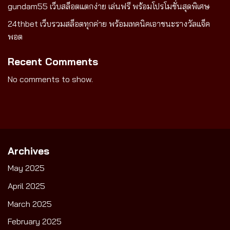
gundam55 เว็บสล็อตแตกง่าย เล่นฟรี พร้อมโปรโมชั่นสุดพิเศษ
24thbet เว็บรวมสล็อตทุกค่าย พร้อมเทคนิคเอาชนะรางวัลแจ็ค
พอต
Recent Comments
No comments to show.
Archives
May 2025
April 2025
March 2025
February 2025