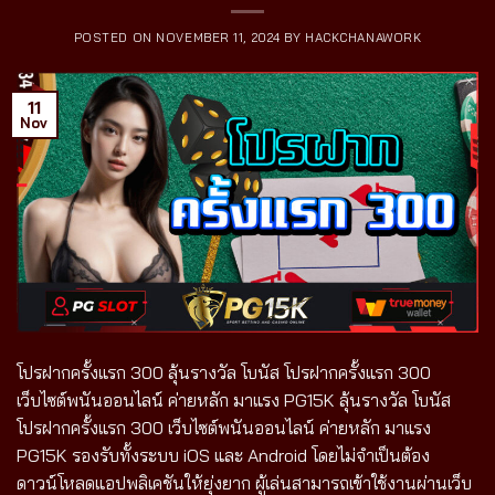
POSTED ON
NOVEMBER 11, 2024
BY
HACKCHANAWORK
11
Nov
โปรฝากครั้งแรก 300 ลุ้นรางวัล โบนัส โปรฝากครั้งแรก 300
เว็บไซต์พนันออนไลน์ ค่ายหลัก มาแรง PG15K ลุ้นรางวัล โบนัส
โปรฝากครั้งแรก 300 เว็บไซต์พนันออนไลน์ ค่ายหลัก มาแรง
PG15K รองรับทั้งระบบ iOS และ Android โดยไม่จำเป็นต้อง
ดาวน์โหลดแอปพลิเคชันให้ยุ่งยาก ผู้เล่นสามารถเข้าใช้งานผ่านเว็บ