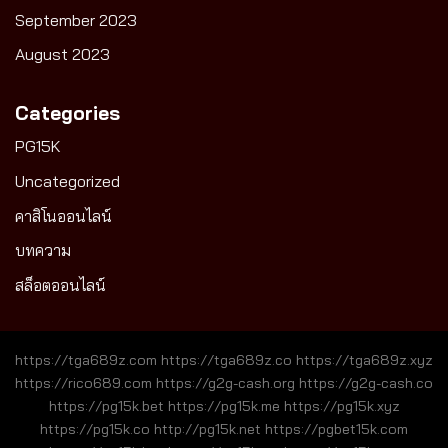
September 2023
August 2023
Categories
PG15K
Uncategorized
คาสิโนออนไลน์
บทความ
สล็อตออนไลน์
https://tga689z.com
https://tga689z.co
https://tga689z.xyz
https://rico689.com
https://g2g-cash.org
https://g2g-cash.co
https://pg15k.bet
https://pg15k.me
https://pg15k.xyz
https://pg15k.co
http://pg15k.net
https://pgbet15k.com