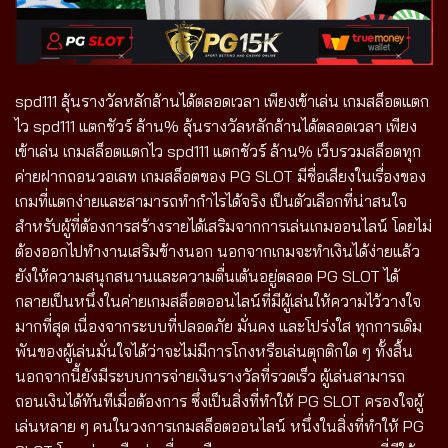
spd111 ลุ้นรางวัลหลักล้านได้ตลอดเวลา เพียงเข้าเล่น เกมสล็อตแตก
ไว spd111 แตกชัวร์ ล้าน% ลุ้นรางวัลหลักล้านได้ตลอดเวลา เพียง
เข้าเล่น เกมสล็อตแตกไว spd111 แตกชัวร์ ล้าน% เว็บรวมสล็อตทุก
ค่ายฝากถอนวอเลท เกมสล็อตของ PG SLOT มีชื่อเสียงในเรื่องของ
เกมที่แตกง่ายและสามารถทำกำไรได้จริง เป็นตัวเลือกที่น่าสนใจ
สำหรับผู้ที่ต้องการสร้างรายได้เสริมจากการเล่นเกมออนไลน์ โดยไม่
ต้องออกไปทำงานเสริมข้างนอก นอกจากเกมจะทำเงินได้ง่ายแล้ว
ยังให้ความสนุกสนานและความตื่นเต้นอยู่ตลอด PG SLOT ได้
กลายเป็นหนึ่งในค่ายเกมสล็อตออนไลน์ที่มีผู้เล่นให้ความไว้วางใจ
มากที่สุด เนื่องจากระบบที่ปลอดภัย มั่นคง และโปร่งใส ทุกการเดิม
พันของผู้เล่นมั่นใจได้ว่าจะไม่มีการโกงหรือเล่นตุกติกใด ๆ ทั้งสิ้น
นอกจากนี้ยังมีระบบการจ่ายเงินรางวัลที่รวดเร็ว ผู้เล่นสามารถ
ถอนเงินได้ทันทีเมื่อต้องการ ซึ่งเป็นสิ่งที่ทำให้ PG SLOT ครองใจผู้
เล่นหลาย ๆ คนในวงการเกมสล็อตออนไลน์ หนึ่งในสิ่งที่ทำให้ PG