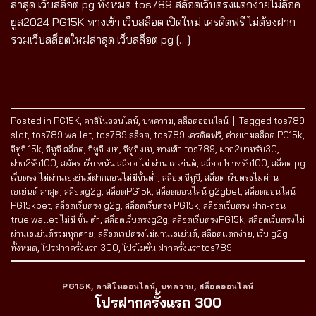
ล่าสุด เว็บสล็อต pg ทั้งหมด tos789 สล็อตเว็บตรงแตกง่ายไม่ล็อค
ยูส2024 PG15K ทางเข้า เว็บสล็อต เปิดใหม่ เครดิตฟรี ไม่ต้องฝาก
รวมเว็บสล็อตใหม่ล่าสุด เว็บสล็อต pg […]
CONTINUE READING
→
Posted in
PG15K
,
คาสิโนออนไลน์
,
บทความ
,
สล็อตออนไลน์
|
Tagged
tos789
slot
,
tos789 wallet
,
tos789 สล็อต
,
tos789 เครดิตฟรี
,
ค่ายเกมสล็อต PG15k
,
จีทูจี 15k
,
จีทูจี สล็อต
,
จีทูจี เบท
,
จีทูจีเบท
,
ทางเข้า tos789
,
ฝาก2บาทรับ30
,
ฝาก2รับ100
,
สมัคร เว็บ พนัน สล็อต ไม่ ผ่าน เอเย่นต์
,
สล็อต 1บาทรับ100
,
สล็อต pg
เว็บตรง ไม่ผ่านเอเย่นต์ฝากถอนไม่มีขั้นต่ํา
,
สล็อต จีทูจี
,
สล็อต เว็บตรงไม่ผ่าน
เอเย่นต์ ล่าสุด
,
สล็อตg2g
,
สล็อตPG15k
,
สล็อตออนไลน์ g2gbet
,
สล็อตออนไลน์
PG15kbet
,
สล็อตเว็บตรง g2g
,
สล็อตเว็บตรง PG15k
,
สล็อตเว็บตรง ฝาก-ถอน
true wallet ไม่มี ขั้น ต่ํา
,
สล็อตเว็บตรงg2g
,
สล็อตเว็บตรงPG15k
,
สล็อตเว็บตรงไม่
ผ่านเอเย่นต์รวมทุกค่าย
,
สล๊อตเวปตรงไม่ผ่านเอเย่นต์
,
สล็อตแตกง่าย
,
เว็บ g2g
ทั้งหมด
,
โปรฝากครั้งแรก 300
,
โปรโมชั่น ฝากครั้งแรกtos789
PG15K
,
คาสิโนออนไลน์
,
บทความ
,
สล็อตออนไลน์
โปรฝากครั้งแรก 300