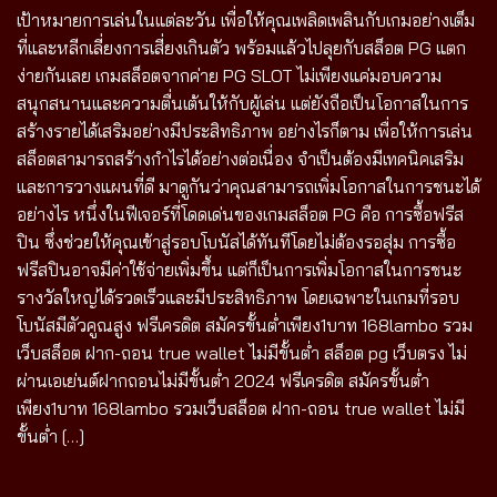
เป้าหมายการเล่นในแต่ละวัน เพื่อให้คุณเพลิดเพลินกับเกมอย่างเต็ม
ที่และหลีกเลี่ยงการเสี่ยงเกินตัว พร้อมแล้วไปลุยกับสล็อต PG แตก
ง่ายกันเลย เกมสล็อตจากค่าย PG SLOT ไม่เพียงแค่มอบความ
สนุกสนานและความตื่นเต้นให้กับผู้เล่น แต่ยังถือเป็นโอกาสในการ
สร้างรายได้เสริมอย่างมีประสิทธิภาพ อย่างไรก็ตาม เพื่อให้การเล่น
สล็อตสามารถสร้างกำไรได้อย่างต่อเนื่อง จำเป็นต้องมีเทคนิคเสริม
และการวางแผนที่ดี มาดูกันว่าคุณสามารถเพิ่มโอกาสในการชนะได้
อย่างไร หนึ่งในฟีเจอร์ที่โดดเด่นของเกมสล็อต PG คือ การซื้อฟรีส
ปิน ซึ่งช่วยให้คุณเข้าสู่รอบโบนัสได้ทันทีโดยไม่ต้องรอสุ่ม การซื้อ
ฟรีสปินอาจมีค่าใช้จ่ายเพิ่มขึ้น แต่ก็เป็นการเพิ่มโอกาสในการชนะ
รางวัลใหญ่ได้รวดเร็วและมีประสิทธิภาพ โดยเฉพาะในเกมที่รอบ
โบนัสมีตัวคูณสูง ฟรีเครดิต สมัครขั้นต่ำเพียง1บาท 168lambo รวม
เว็บสล็อต ฝาก-ถอน true wallet ไม่มีขั้นต่ำ สล็อต pg เว็บตรง ไม่
ผ่านเอเย่นต์ฝากถอนไม่มีขั้นต่ํา 2024 ฟรีเครดิต สมัครขั้นต่ำ
เพียง1บาท 168lambo รวมเว็บสล็อต ฝาก-ถอน true wallet ไม่มี
ขั้นต่ำ […]
CONTINUE READING
→