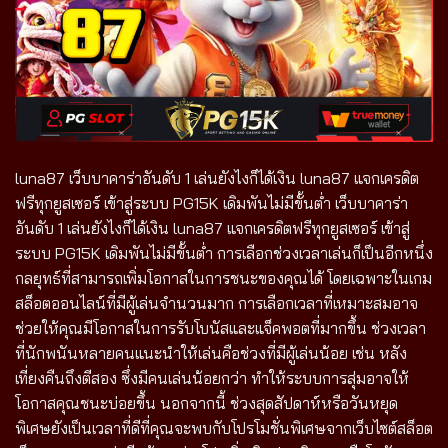
luna87 เว็บบาคาร่าอันดับ 1 เล่นยังไงก็ได้เงิน luna87 แจกเครดิต
ฟรีทุกยูสเซอร์ เข้าสู่ระบบ PG15K เดิมพันไม่มีขั้นต่ำ เว็บบาคาร่า
อันดับ 1 เล่นยังไงก็ได้เงิน luna87 แจกเครดิตฟรีทุกยูสเซอร์ เข้าสู่
ระบบ PG15K เดิมพันไม่มีขั้นต่ำ การเลือกช่วงเวลาเล่นก็เป็นอีกหนึ่ง
กลยุทธ์ที่สามารถเพิ่มโอกาสในการชนะของคุณได้ โดยเฉพาะในเกม
สล็อตออนไลน์ที่มีผู้เล่นจำนวนมาก การเลือกเวลาที่เหมาะสมอาจ
ช่วยให้คุณมีโอกาสในการรับโบนัสและแจ็คพอตที่มากขึ้น ช่วงเวลา
ที่นักพนันหลายคนแนะนำให้เล่นคือช่วงที่มีผู้เล่นน้อย เช่น หลัง
เที่ยงคืนถึงตีสอง ซึ่งมีคนเล่นน้อยกว่า ทำให้ระบบการสุ่มอาจให้
โอกาสคุณชนะบ่อยขึ้น นอกจากนี้ ช่วงสุดสัปดาห์หรือวันหยุด
พิเศษยังเป็นเวลาที่ดีที่คุณจะพบกับโปรโมชั่นพิเศษจากเว็บไซต์สล็อต