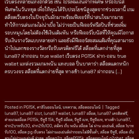
เว็บตรงหลายแห่งอีกด้วย เช่น โปรเพิ่มเงินฝากพิเศษ หรือโบนัส
พิเศษในวันหยุด เพื่อให้คุณได้รับประโยชน์สูงสุดจากช่วงเวลานี้ เกม
สล็อตเว็บตรงในปัจจุบันมักมาพร้อมฟีเจอร์ที่น่าสนใจมากมาย
ทำให้การเล่นเกมไม่น่าเบื่อ ไม่ว่าจะเป็นฟีเจอร์ฟรีสปินที่ช่วยเพิ่ม
รอบหมุนโดยไม่ต้องใช้เงินเดิมพัน หรือฟีเจอร์โบนัสที่ให้คุณมีโอกาส
รับเงินรางวัลแบบหลายเท่า และยังมีฟีเจอร์สะสมแต้มที่คุณสามารถ
นำไปแลกของรางวัลหรือรับเครดิตฟรีได้ สล็อตที่แตกง่ายที่สุด
luna87 ฝากถอน true wallet เว็บตรง PG15K ฝาก-ถอน true
wallet แหล่งรวมเกมพนัน แทงบอล ปั่นบาคาร่า สล็อตแตกหนัก
ครบวงจร สล็อตที่แตกง่ายที่สุด ทางเข้า luna87 ฝากถอน […]
CONTINUE READING
→
Posted in
PG15K
,
คาสิโนออนไลน์
,
บทความ
,
สล็อตออนไลน์
|
Tagged
luna87
,
luna87 slot
,
luna87 wallet
,
luna87 สล็อต
,
luna87 เครดิตฟรี
,
ค่ายเกมสล็อต PG15k
,
จีทูจี 15k
,
จีทูจี สล็อต
,
จีทูจี เบท
,
จีทูจีเบท
,
ทางเข้า luna87
,
ฝาก2บาทรับ30
,
ฝาก2รับ100
,
สมัคร เว็บ พนัน สล็อต ไม่ ผ่าน เอเย่นต์
,
สล็อต 1บาท
รับ100
,
สล็อต pg เว็บตรง ไม่ผ่านเอเย่นต์ฝากถอนไม่มีขั้นต่ํา
,
สล็อต จีทูจี
,
สล็อต เว็บ
ตรงไม่ผ่านเอเย่นต์ ล่าสุด
,
สล็อตg2g
,
สล็อตPG15k
,
สล็อตออนไลน์ g2gbet
,
สล็อต