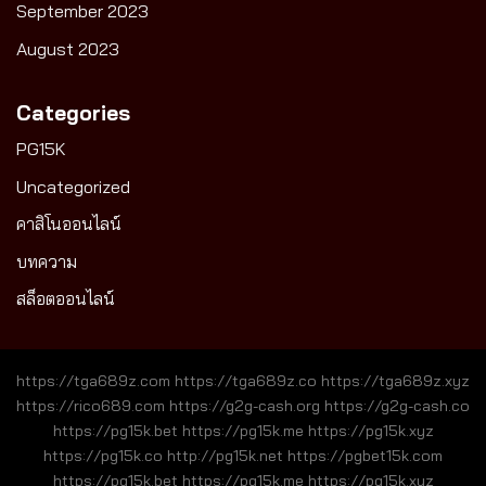
September 2023
August 2023
Categories
PG15K
Uncategorized
คาสิโนออนไลน์
บทความ
สล็อตออนไลน์
https://tga689z.com
https://tga689z.co
https://tga689z.xyz
https://rico689.com
https://g2g-cash.org
https://g2g-cash.co
https://pg15k.bet
https://pg15k.me
https://pg15k.xyz
https://pg15k.co
http://pg15k.net
https://pgbet15k.com
https://pg15k.bet
https://pg15k.me
https://pg15k.xyz