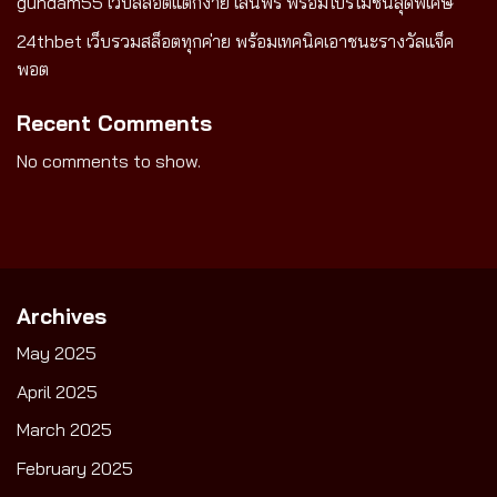
gundam55 เว็บสล็อตแตกง่าย เล่นฟรี พร้อมโปรโมชั่นสุดพิเศษ
24thbet เว็บรวมสล็อตทุกค่าย พร้อมเทคนิคเอาชนะรางวัลแจ็ค
พอต
Recent Comments
No comments to show.
Archives
May 2025
April 2025
March 2025
February 2025