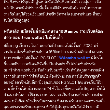
ปิน ซึ่งช่วยให้คุณเข้าสู่รอบโบนัสได้ทันทีโดยไม่ต้องรอสุ่ม การซื้อ
ฟรีสปินอาจมีค่าใช้จ่ายเพิ่มขึ้น แต่ก็เป็นการเพิ่มโอกาสในการชนะ
รางวัลใหญ่ได้รวดเร็วและมีประสิทธิภาพ โดยเฉพาะในเกมที่รอบ
โบนัสมีตัวคูณสูง
ฟรีเครดิต สมัครขั้นต่ำเพียง1
บาท 168lambo
รวมเว็บสล็อต
ฝาก-ถอน true wallet
ไม่มีขั้นต่ำ
สล็อต pg เว็บตรง ไม่ผ่านเอเย่นต์ฝากถอนไม่มีขั้นต่ํา 2024 ฟรี
เครดิต สมัครขั้นต่ำเพียง1บาท 168lambo รวมเว็บสล็อต ฝาก-ถอน
true wallet ไม่มีขั้นต่ำ PG SLOT
168lambo wallet
มีโปรโม
ชั่นและกิจกรรมพิเศษที่จัดขึ้นเป็นประจำ ทั้งโปรโมชั่นสำหรับ
สมาชิกใหม่และโปรโมชั่นสำหรับสมาชิกเก่า ทำให้คุณสามารถเพิ่ม
โอกาสในการทำกำไรได้โดยไม่ต้องใช้ทุนมาก การให้บริการลูกค้า
อย่างมืออาชีพเป็นอีกหนึ่งจุดเด่นของ PG SLOT โดยทางเว็บมีทีม
งานที่พร้อมให้บริการตลอด 24 ชั่วโมง เพื่อช่วยแก้ไขปัญหาหรือให้
คำแนะนำในการใช้งานระบบ ไม่ว่าจะเป็นคำถามเกี่ยวกับการฝาก
ถอน หรือข้อสงสัยเกี่ยวกับการเล่น ทีมงานพร้อมตอบและช่วยเหลือ
คุณอย่างรวดเร็วและสุภาพ ทำให้ผู้เล่นทุกคนมั่นใจได้ว่า หากมี