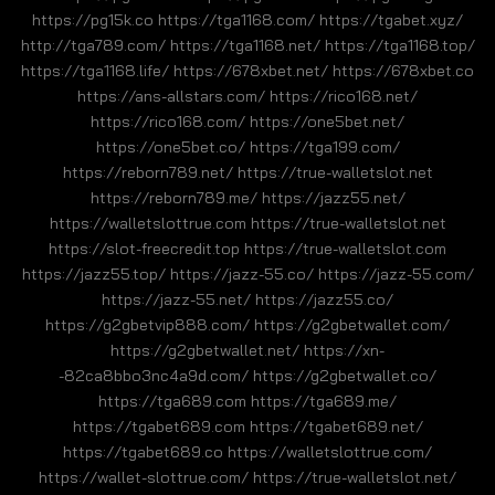
https://pg15k.co
https://tga1168.com/
https://tgabet.xyz/
http://tga789.com/
https://tga1168.net/
https://tga1168.top/
https://tga1168.life/
https://678xbet.net/
https://678xbet.co
https://ans-allstars.com/
https://rico168.net/
https://rico168.com/
https://one5bet.net/
https://one5bet.co/
https://tga199.com/
https://reborn789.net/
https://true-walletslot.net
https://reborn789.me/
https://jazz55.net/
https://walletslottrue.com
https://true-walletslot.net
https://slot-freecredit.top
https://true-walletslot.com
https://jazz55.top/
https://jazz-55.co/
https://jazz-55.com/
https://jazz-55.net/
https://jazz55.co/
https://g2gbetvip888.com/
https://g2gbetwallet.com/
https://g2gbetwallet.net/
https://xn-
-82ca8bbo3nc4a9d.com/
https://g2gbetwallet.co/
https://tga689.com
https://tga689.me/
https://tgabet689.com
https://tgabet689.net/
https://tgabet689.co
https://walletslottrue.com/
https://wallet-slottrue.com/
https://true-walletslot.net/