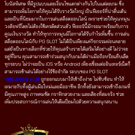
โบนัสพิเศษ ที่มีรูปแบบและเงื่อนไขแตกต่างกันไปในแต่ละเกม ซึ่ง
สามารถเพิ่มโอกาสให้คุณได้รับรางวัลใหญ่ เป็นฟีเจอร์ที่น่าตื่นเต้น
และเป็นที่นิยมมากในการเล่นสล็อตออนไลน์ เพราะช่วยให้คุณหมุน
วงล้อฟรีโดยไม่ต้องใช้เครดิตส่วนตัว ฟีเจอร์นี้มักจะมาพร้อมกับการ
คูณเงินรางวัล ทำให้ทุกการหมุนมีโอกาสได้รับกำไรเพิ่มขึ้น การเล่น
สล็อตออนไลน์กับ PG SLOT ไม่ได้เป็นเพียงแค่กิจกรรมผ่อนคลาย
แต่ยังเป็นทางเลือกที่ช่วยให้คุณสร้างรายได้เสริมได้อย่างดี ไม่ว่าจะ
อยู่ที่ไหน คุณสามารถเข้าร่วมสนุกกับเกมได้ผ่านมือถือหรือแท็บเล็ต
ทุกระบบ ไม่ว่าจะเป็น iOS หรือ Android เพียงเชื่อมต่ออินเทอร์เน็ตก็
สามารถเข้าเล่นได้อย่างไร้ข้อจำกัด ระบบของ PG SLOT
168lambo slot
ถูกออกแบบมาให้เข้าถึงง่าย ไม่ซับซ้อน ทำให้
เหมาะกับทั้งผู้เล่นมือใหม่และมืออาชีพ อีกทั้งยังสามารถเข้าถึงเกมที่
มีคุณภาพสูง ภาพคมชัด กราฟิกสวยงาม และเสียงที่สมจริง ช่วย
เพิ่มประสบการณ์การเล่นให้เต็มเปี่ยมไปด้วยความสนุกสนาน