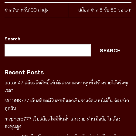
ฝาก7บาทรับ100 ล่าสุด
สล็อต ฝาก 5 รับ 50 วอ เลท
Search
SEARCH
Recent Posts
satan47 สล็อตลิขสิทธิ์แท้ คัดสรรเกมจากทุกที่ สร้างรายได้จริงทุก
เวลา
MOONS777 เว็บสล็อตมีใบเซอร์ แจกเงินรางวัลแบบไม่อั้น จัดหนัก
ทุกวัน
mvphero777 เว็บสล็อตไม่มีขั้นต่ำ เล่นง่าย ผ่านมือถือ ไม่ต้อง
ลงทุนสูง