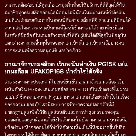
สามารถติดต่อเราได้ทุกเมื่อ เรามุ่งมั่นที่จะให้บริการที่ดีที่สุดให้กับ
สมาชิกทุกคน สล็อตออนไลน์ออนไลน์น้องใหม่มาแรงที่กำลังเป็น
เกมที่แพร่หลายกันมากในตอนนี้กับค่าย สล็อตพีจี ค่ายเกมที่มีคนให้
ความสนใจมากเพราะเป็นเกมที่ใครก็เข้ามาเล่นได้ง่าย เพียงมีแค่
โทรศัพท์มือถือ เป็นเกมสร้างรายได้ให้กับผู้เล่นได้ดีที่สุดในปัจจุบัน
แตกต่างจากเกมอื่นๆที่อาจจะมาเล่นบ้างไม่เล่นบ้าง หรือบางคน
อาจจะเล่นเพื่อความสนุกเพียงอย่างเดียว
อาณาจักรเกมสล็อต เว็บพนันทำเงิน PG15K
เล่น
เกมสล็อต
UFAKOP
168
ทำกำไรได้จริง
ส่งตรงจากต่างประเทศ มีใบเซอร์ยืนยัน อาณาจักรเกมสล็อต เว็บ
พนันทำเงิน PG15K เล่นเกมสล็อต PG SLOT เป็นเว็บตรงที่ไม่ผ่าน
เอเย่นต์ ซึ่งหมายความว่าคุณสามารถเล่นเกมได้อย่างมั่นใจในเรื่อง
ของความปลอดภัย เรามีระบบการรักษาความปลอดภัยที่มี
มาตรฐานสูง เพื่อให้ข้อมูลส่วนตัวและการทำธุรกรรมของคุณ
ปลอดภัยและถูกต้อง แล้วยิ่งในตัวเกมนั้นยังสามารถเล่นบนมือถือ
หรือผ่านหน้าจอคอมได้ก็ทำให้ตัวเกมนั้นเป็นที่นิยมมากขึ้นไปอีก
โดยทางเราได้มีการพัฒนาระบบการฝากถอนเงินแบบออโตขึ้นมา