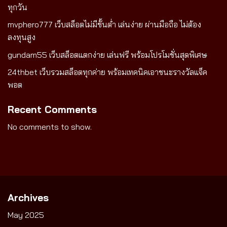
ทุกวัน
mvphero777 เว็บสล็อตไม่มีขั้นต่ำ เล่นง่าย ผ่านมือถือ ไม่ต้อง
ลงทุนสูง
gundam55 เว็บสล็อตแตกง่าย เล่นฟรี พร้อมโปรโมชั่นสุดพิเศษ
24thbet เว็บรวมสล็อตทุกค่าย พร้อมเทคนิคเอาชนะรางวัลแจ็ค
พอต
Recent Comments
No comments to show.
Archives
May 2025