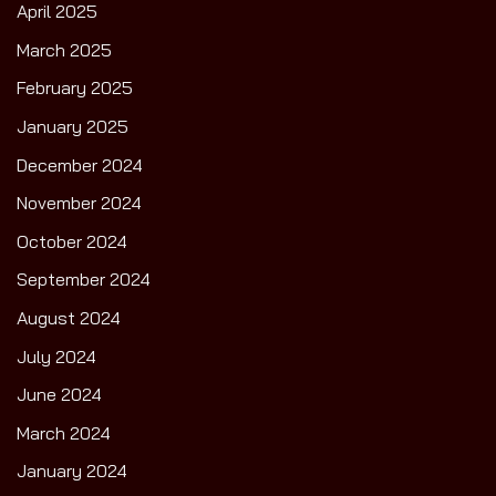
April 2025
March 2025
February 2025
January 2025
December 2024
November 2024
October 2024
September 2024
August 2024
July 2024
June 2024
March 2024
January 2024