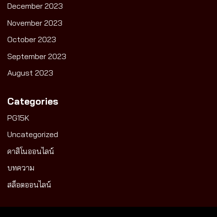
December 2023
November 2023
October 2023
September 2023
August 2023
Categories
PG15K
Uncategorized
คาสิโนออนไลน์
บทความ
สล็อตออนไลน์