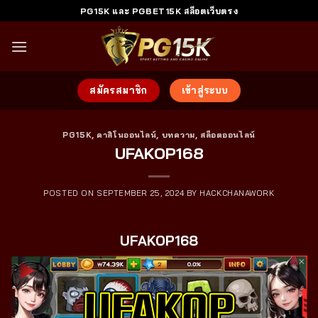
Skip
PG15K และ PGBET15K สล็อตเว็บตรง
to
content
สมัครสมาชิก
เข้าสู่ระบบ
PG15K
,
คาสิโนออนไลน์
,
บทความ
,
สล็อตออนไลน์
UFAKOP168
POSTED ON
SEPTEMBER 25, 2024
BY
HACKCHANAWORK
UFAKOP
168