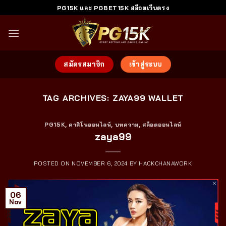
Skip
PG15K และ PGBET15K สล็อตเว็บตรง
to
content
สมัครสมาชิก
เข้าสู่ระบบ
TAG ARCHIVES:
ZAYA99 WALLET
PG15K
,
คาสิโนออนไลน์
,
บทความ
,
สล็อตออนไลน์
zaya99
POSTED ON
NOVEMBER 6, 2024
BY
HACKCHANAWORK
06
Nov