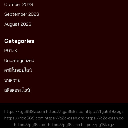
October 2023
September 2023
August 2023
Categories
PG15K
Uncategorized
คาสิโนออนไลน์
บทความ
สล็อตออนไลน์
https://tga689z.com
https://tga689z.co
https://tga689z.xyz
https://rico689.com
https://g2g-cash.org
https://g2g-cash.co
https://pg15k.bet
https://pg15k.me
https://pg15k.xyz