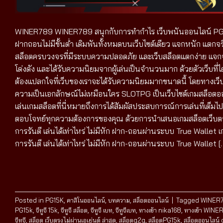
WINER789 WINER789 สนุกกับการทำกำไร เว็บพนันออนไลน์ PG1
ฝากถอนไม่มีขั้นต่ำ เดิมพันทั้งหมดบนเว็บไซต์เดียว แจกหนัก แตกจริ
สล็อตครบวงจรที่มีระบบความปลอดภัย และเว็บสล็อตแตกง่าย แจกจริง ก
โด่งดัง และได้รับความนิยมจากผู้เล่นเป็นจำนวนมาก ด้วยตัวเว็บที่ไ
ต้องแปลกใจที่เว็บของเราจะได้รับความนิยมมากขนาดนี้ โดยทางเว็บข
ความเป็นเอกลักษณ์ไม่เหมือนใคร SLOTPG เป็นเว็บไซต์เกมสล็อตออน
เล่นเกมสล็อตที่นี่หมายถึงการได้สัมผัสประสบการณ์การเล่นที่เต็ม
ตอบโจทย์ทุกความต้องการของคุณ ด้วยการนำเสนอเกมสล็อตเว็บตรงอั
การรันตี เล่นได้เท่าไหร่ ไม่มีหัก ฝาก-ถอนผ่านระบบ True Walle
การรันตี เล่นได้เท่าไหร่ ไม่มีหัก ฝาก-ถอนผ่านระบบ True Wallet [
CO
Posted in
PG15K
,
คาสิโนออนไลน์
,
บทความ
,
สล็อตออนไลน์
|
Tagged
WINER
PG15k
,
จีทูจี 15k
,
จีทูจี สล็อต
,
จีทูจี เบท
,
จีทูจีเบท
,
ทางเข้า nika168
,
ทางเข้า WINE
จีทูจี
,
สล็อต เว็บตรงไม่ผ่านเอเย่นต์ ล่าสุด
,
สล็อตg2g
,
สล็อตPG15k
,
สล็อตออนไลน์