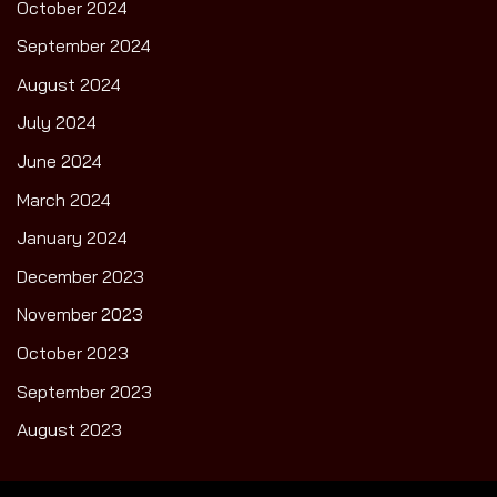
October 2024
September 2024
August 2024
July 2024
June 2024
March 2024
January 2024
December 2023
November 2023
October 2023
September 2023
August 2023