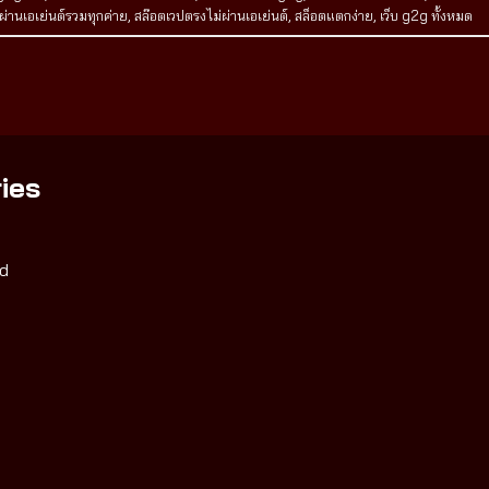
ผ่านเอเย่นต์รวมทุกค่าย
,
สล๊อตเวปตรงไม่ผ่านเอเย่นต์
,
สล็อตแตกง่าย
,
เว็บ g2g ทั้งหมด
ies
d