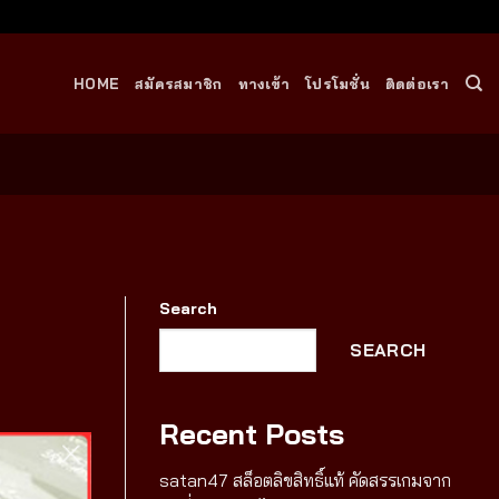
HOME
สมัครสมาชิก
ทางเข้า
โปรโมชั่น
ติดต่อเรา
Search
SEARCH
Recent Posts
satan47 สล็อตลิขสิทธิ์แท้ คัดสรรเกมจาก