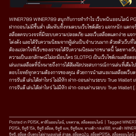
WINER789 WINER789 สนุกกับการทำกำไร เว็บพนันออนไลน์ PG1
ฝากถอนไม่มีขั้นต่ำ เดิมพันทั้งหมดบนเว็บไซต์เดียว แจกหนัก แตกจริ
สล็อตครบวงจรที่มีระบบความปลอดภัย และเว็บสล็อตแตกง่าย แจกจริง ก
โด่งดัง และได้รับความนิยมจากผู้เล่นเป็นจำนวนมาก ด้วยตัวเว็บที่ไ
ต้องแปลกใจที่เว็บของเราจะได้รับความนิยมมากขนาดนี้ โดยทางเว็บข
ความเป็นเอกลักษณ์ไม่เหมือนใคร SLOTPG เป็นเว็บไซต์เกมสล็อตออน
เล่นเกมสล็อตที่นี่หมายถึงการได้สัมผัสประสบการณ์การเล่นที่เต็ม
ตอบโจทย์ทุกความต้องการของคุณ ด้วยการนำเสนอเกมสล็อตเว็บตรงอั
การรันตี เล่นได้เท่าไหร่ ไม่มีหัก ฝาก-ถอนผ่านระบบ True Walle
การรันตี เล่นได้เท่าไหร่ ไม่มีหัก ฝาก-ถอนผ่านระบบ True Wallet [
CO
Posted in
PG15K
,
คาสิโนออนไลน์
,
บทความ
,
สล็อตออนไลน์
|
Tagged
WINER
PG15k
,
จีทูจี 15k
,
จีทูจี สล็อต
,
จีทูจี เบท
,
จีทูจีเบท
,
ทางเข้า nika168
,
ทางเข้า WINE
จีทูจี
,
สล็อต เว็บตรงไม่ผ่านเอเย่นต์ ล่าสุด
,
สล็อตg2g
,
สล็อตPG15k
,
สล็อตออนไลน์