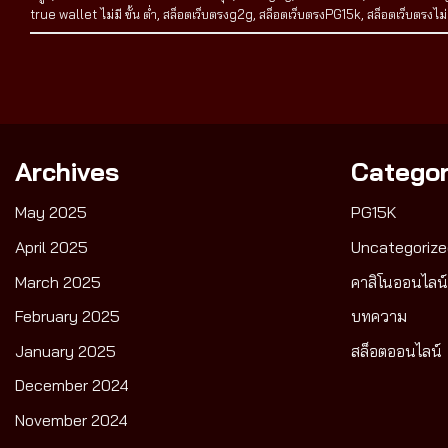
true wallet ไม่มี ขั้น ต่ํา
,
สล็อตเว็บตรงg2g
,
สล็อตเว็บตรงPG15k
,
สล็อตเว็บตรงไม่
Archives
Categor
May 2025
PG15K
April 2025
Uncategorize
March 2025
คาสิโนออนไลน์
February 2025
บทความ
January 2025
สล็อตออนไลน์
December 2024
November 2024