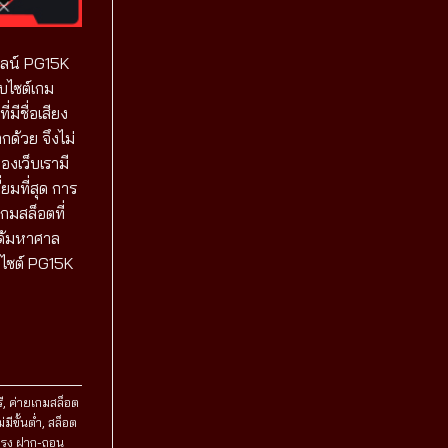
ไลน์ PG15K
็บไซต์เกม
มีชื่อเสียง
กด้วย จึงไม่
องเว็บเรามี
ยมที่สุด การ
กมสล็อตที่
ได้มหาศาล
บไซต์ PG15K
ี
,
ค่ายเกมสล็อต
ีขั้นต่ํา
,
สล็อต
ตรง ฝาก-ถอน