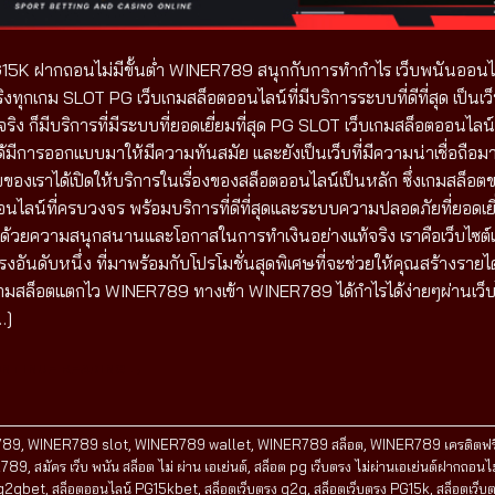
5K ฝากถอนไม่มีขั้นต่ำ WINER789 สนุกกับการทำกำไร เว็บพนันออน
งทุกเกม SLOT PG เว็บเกมสล็อตออนไลน์ที่มีบริการระบบที่ดีที่สุด เป็นเว
็มีบริการที่มีระบบที่ยอดเยี่ยมที่สุด PG SLOT เว็บเกมสล็อตออนไลน์ที่
ด้มีการออกแบบมาให้มีความทันสมัย และยังเป็นเว็บที่มีความน่าเชื่อถือมา
องเราได้เปิดให้บริการในเรื่องของสล็อตออนไลน์เป็นหลัก ซึ่งเกมสล็อตข
ไลน์ที่ครบวงจร พร้อมบริการที่ดีที่สุดและระบบความปลอดภัยที่ยอดเยี่
ไปด้วยความสนุกสนานและโอกาสในการทำเงินอย่างแท้จริง เราคือเว็บไซต์เ
นดับหนึ่ง ที่มาพร้อมกับโปรโมชั่นสุดพิเศษที่จะช่วยให้คุณสร้างราย
t เกมสล็อตแตกไว WINER789 ทางเข้า WINER789 ได้กำไรได้ง่ายๆผ่านเว็
…]
NTINUE READING
→
789
,
WINER789 slot
,
WINER789 wallet
,
WINER789 สล็อต
,
WINER789 เครดิตฟร
R789
,
สมัคร เว็บ พนัน สล็อต ไม่ ผ่าน เอเย่นต์
,
สล็อต pg เว็บตรง ไม่ผ่านเอเย่นต์ฝากถอนไม่ม
 g2gbet
,
สล็อตออนไลน์ PG15kbet
,
สล็อตเว็บตรง g2g
,
สล็อตเว็บตรง PG15k
,
สล็อตเว็บ