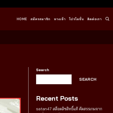
HOME
สมัครสมาชิก
ทางเข้า
โปรโมชั่น
ติดต่อเรา
Search
SEARCH
Recent Posts
satan47 สล็อตลิขสิทธิ์แท้ คัดสรรเกมจาก