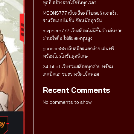
ทุกที่ สร้างรายได้จริงทุกเวลา
MOONS777 เว็บสล็อตมีใบเซอร์ แจกเงิน
รางวัลแบบไม่อั้น จัดหนักทุกวัน
mvphero777 เว็บสล็อตไม่มีขั้นต่ำ เล่นง่าย
ผ่านมือถือ ไม่ต้องลงทุนสูง
gundam55 เว็บสล็อตแตกง่าย เล่นฟรี
พร้อมโปรโมชั่นสุดพิเศษ
24thbet เว็บรวมสล็อตทุกค่าย พร้อม
เทคนิคเอาชนะรางวัลแจ็คพอต
Recent Comments
No comments to show.