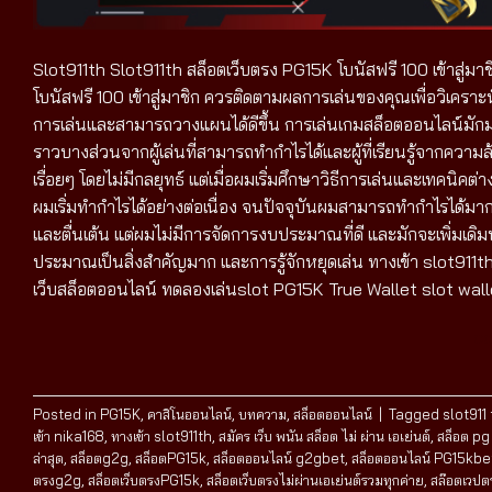
Slot911th Slot911th สล็อตเว็บตรง PG15K โบนัสฟรี 100 เข้าสู่มา
โบนัสฟรี 100 เข้าสู่มาชิก ควรติดตามผลการเล่นของคุณเพื่อวิเค
การเล่นและสามารถวางแผนได้ดีขึ้น การเล่นเกมสล็อตออนไลน์มักมาพ
ราวบางส่วนจากผู้เล่นที่สามารถทำกำไรได้และผู้ที่เรียนรู้จากความล
เรื่อยๆ โดยไม่มีกลยุทธ์ แต่เมื่อผมเริ่มศึกษาวิธีการเล่นและเทคนิคต
ผมเริ่มทำกำไรได้อย่างต่อเนื่อง จนปัจจุบันผมสามารถทำกำไรได้ม
และตื่นเต้น แต่ผมไม่มีการจัดการงบประมาณที่ดี และมักจะเพิ่มเดิมพ
ประมาณเป็นสิ่งสำคัญมาก และการรู้จักหยุดเล่น ทางเข้า slot911th
เว็บสล็อตออนไลน์ ทดลองเล่นslot PG15K True Wallet slot wall
CO
Posted in
PG15K
,
คาสิโนออนไลน์
,
บทความ
,
สล็อตออนไลน์
|
Tagged
slot911 
เข้า nika168
,
ทางเข้า slot911th
,
สมัคร เว็บ พนัน สล็อต ไม่ ผ่าน เอเย่นต์
,
สล็อต pg 
ล่าสุด
,
สล็อตg2g
,
สล็อตPG15k
,
สล็อตออนไลน์ g2gbet
,
สล็อตออนไลน์ PG15kbe
ตรงg2g
,
สล็อตเว็บตรงPG15k
,
สล็อตเว็บตรงไม่ผ่านเอเย่นต์รวมทุกค่าย
,
สล๊อตเวปตร