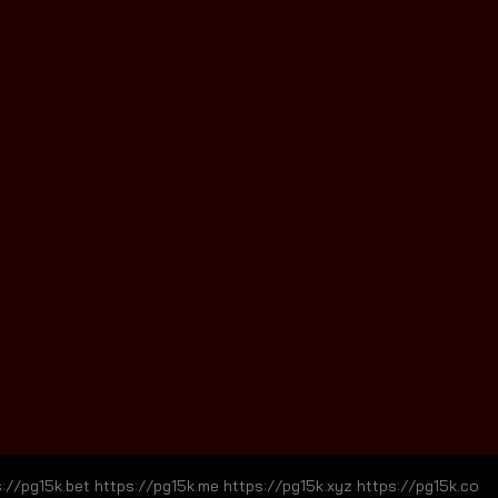
://pg15k.bet
https://pg15k.me
https://pg15k.xyz
https://pg15k.co