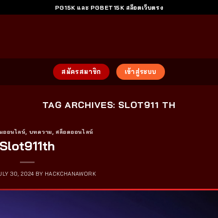
PG15K และ PGBET15K สล็อตเว็บตรง
สมัครสมาชิก
เข้าสู่ระบบ
TAG ARCHIVES:
SLOT911 TH
โนออนไลน์
,
บทความ
,
สล็อตออนไลน์
Slot911th
ULY 30, 2024
BY
HACKCHANAWORK