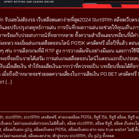
ชิก รับเลยไม่ต้องรอ เว็บสล็อตแตกง่ายที่สุด2024 Slot911th สล็อตเว็บต
ราะห์และปรับปรุงกลยุทธ์การเล่น การบันทึกผลการเล่นจะช่วยให้คุณเห็น
ร้อมกับประสบการณ์ที่หลากหลาย ทั้งความสำเร็จและบทเรียนที่มีค่า นี่
้มเหลว ผมเริ่มเล่นเกมสล็อตออนไลน์ PG15K เครดิตฟรี เมื่อปีที่แล้ว ตอน
่างๆ เช่น การเลือกเกมที่มี RTP สูง การวางเดิมพันอย่างมีแผน และการใช้ฟ
ากพอที่จะเป็นรายได้เสริม การเล่นเกมสล็อตออนไลน์ในตอนแรกเป็นประสบ
ันเมื่อเสียเงิน ทำให้ผมเสียเงินมากกว่าที่ควรจะเป็น บทเรียนที่ผมได้คื
 เมื่อถึงเป้าหมายจะช่วยลดความเสี่ยงในการเสียเงิน PG BET เครดิตฟรี
et […]
NTINUE READING
→
th
,
slot911th
,
slot911th เครดิตฟรี
,
ค่ายเกมสล็อต PG15k
,
จีทูจี 15k
,
จีทูจี สล็อต
,
จีทูจี เ
เว็บตรง ไม่ผ่านเอเย่นต์ฝากถอนไม่มีขั้นต่ํา
,
สล็อต slot911th
,
สล็อต จีทูจี
,
สล็อต เว็บตรงไม
t
,
สล็อตเว็บตรง g2g
,
สล็อตเว็บตรง PG15k
,
สล็อตเว็บตรง ฝาก-ถอน true wallet ไม่มี ขั้น 
งไม่ผ่านเอเย่นต์
,
สล็อตแตกง่าย
,
เข้าสู่ระบบ slot911th
,
เว็บ g2g ทั้งหมด