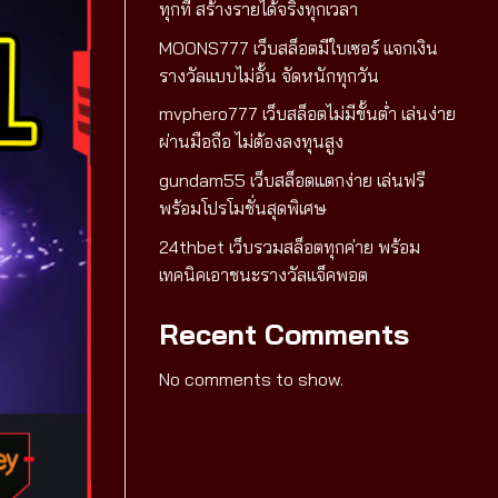
ทุกที่ สร้างรายได้จริงทุกเวลา
MOONS777 เว็บสล็อตมีใบเซอร์ แจกเงิน
รางวัลแบบไม่อั้น จัดหนักทุกวัน
mvphero777 เว็บสล็อตไม่มีขั้นต่ำ เล่นง่าย
ผ่านมือถือ ไม่ต้องลงทุนสูง
gundam55 เว็บสล็อตแตกง่าย เล่นฟรี
พร้อมโปรโมชั่นสุดพิเศษ
24thbet เว็บรวมสล็อตทุกค่าย พร้อม
เทคนิคเอาชนะรางวัลแจ็คพอต
Recent Comments
No comments to show.