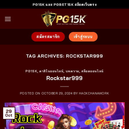
Skip
PG15K และ PGBET15K สล็อตเว็บตรง
to
content
สมัครสมาชิก
เข้าสู่ระบบ
TAG ARCHIVES:
ROCKSTAR999
PG15K
,
คาสิโนออนไลน์
,
บทความ
,
สล็อตออนไลน์
Rockstar999
POSTED ON
OCTOBER 29, 2024
BY
HACKCHANAWORK
29
Oct