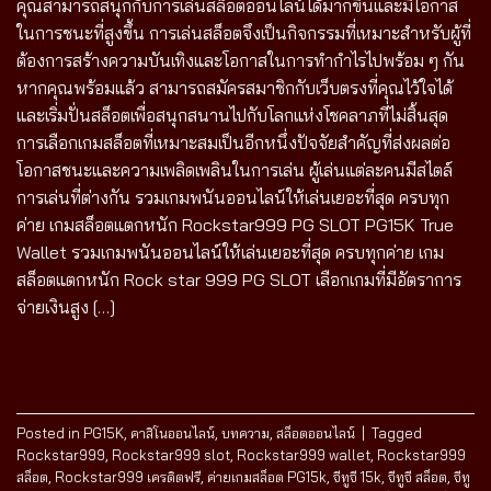
คุณสามารถสนุกกับการเล่นสล็อตออนไลน์ได้มากขึ้นและมีโอกาส
ในการชนะที่สูงขึ้น การเล่นสล็อตจึงเป็นกิจกรรมที่เหมาะสำหรับผู้ที่
ต้องการสร้างความบันเทิงและโอกาสในการทำกำไรไปพร้อม ๆ กัน
หากคุณพร้อมแล้ว สามารถสมัครสมาชิกกับเว็บตรงที่คุณไว้ใจได้
และเริ่มปั่นสล็อตเพื่อสนุกสนานไปกับโลกแห่งโชคลาภที่ไม่สิ้นสุด
การเลือกเกมสล็อตที่เหมาะสมเป็นอีกหนึ่งปัจจัยสำคัญที่ส่งผลต่อ
โอกาสชนะและความเพลิดเพลินในการเล่น ผู้เล่นแต่ละคนมีสไตล์
การเล่นที่ต่างกัน รวมเกมพนันออนไลน์ให้เล่นเยอะที่สุด ครบทุก
ค่าย เกมสล็อตแตกหนัก Rockstar999 PG SLOT PG15K True
Wallet รวมเกมพนันออนไลน์ให้เล่นเยอะที่สุด ครบทุกค่าย เกม
สล็อตแตกหนัก Rock star 999 PG SLOT เลือกเกมที่มีอัตราการ
จ่ายเงินสูง […]
CONTINUE READING
→
Posted in
PG15K
,
คาสิโนออนไลน์
,
บทความ
,
สล็อตออนไลน์
|
Tagged
Rockstar999
,
Rockstar999 slot
,
Rockstar999 wallet
,
Rockstar999
สล็อต
,
Rockstar999 เครดิตฟรี
,
ค่ายเกมสล็อต PG15k
,
จีทูจี 15k
,
จีทูจี สล็อต
,
จีทู