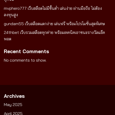
mvphero777 เว็บสล็อตไม่มีขั้นต่ำ เล่นง่าย ผ่านมือถือ ไม่ต้อง
ลงทุนสูง
gundam55 เว็บสล็อตแตกง่าย เล่นฟรี พร้อมโปรโมชั่นสุดพิเศษ
24thbet เว็บรวมสล็อตทุกค่าย พร้อมเทคนิคเอาชนะรางวัลแจ็ค
พอต
Recent Comments
No comments to show.
Archives
May 2025
April 2025