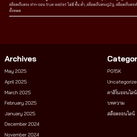
สล็อตเว็บตรง ฝาก-ถอน true wallet ไม่มี ขั้น ต่ํา
,
สล็อตเว็บตรงg2g
,
สล็อตเว็บตร
ทั้งหมด
Archives
Categor
May 2025
PG15K
April 2025
Uncategorize
March 2025
คาสิโนออนไลน์
February 2025
บทความ
January 2025
สล็อตออนไลน์
December 2024
November 2024