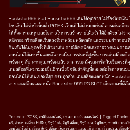
Rockstar999 Slot Rockstar999 เล่นได้ทุกค่าย ไม่ต้องโยกเงิน ไม่
โยกเงิน ไม่จำกัดขั้นต่ำ PG15K เว็บแท้ ไม่ผ่านเอเย่นต์ การเล่นสล็อ
ให้ทั้งความสนุกและโอกาสในการสร้างรายได้เสริมได้อีกด้วย ไม่ว่า
สมัครสมาชิกสล็อตเว็บตรงที่มาพร้อมฟรีเครดิต และระบบฝากถอนที่ไม
ตื่นเต้นได้ในทุกครั้งที่เข้ามาเล่น การใช้เทคนิคและการวางแผนการเ
ออนไลน์ได้มากขึ้นและมีโอกาสในการชนะที่สูงขึ้น การเล่นสล็อตจึ
พร้อม ๆ กัน หากคุณพร้อมแล้ว สามารถสมัครสมาชิกกับเว็บตรงที่คุณไ
เกมสล็อตที่เหมาะสมเป็นอีกหนึ่งปัจจัยสำคัญที่ส่งผลต่อโอกาสชนะแ
ออนไลน์ให้เล่นเยอะที่สุด ครบทุกค่าย เกมสล็อตแตกหนัก Rockst
ค่าย เกมสล็อตแตกหนัก Rock star 999 PG SLOT เลือกเกมที่มีอัตร
CO
Posted in
PG15K
,
คาสิโนออนไลน์
,
บทความ
,
สล็อตออนไลน์
|
Tagged
Rockst
ฟรี
,
ค่ายเกมสล็อต PG15k
,
จีทูจี 15k
,
จีทูจี สล็อต
,
จีทูจี เบท
,
จีทูจีเบท
,
ทางเข้า nika1
ถอนไม่มีขั้นต่ํา
,
สล็อต จีทูจี
,
สล็อต เว็บตรงไม่ผ่านเอเย่นต์ ล่าสุด
,
สล็อตg2g
,
สล็อตP