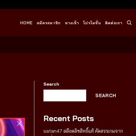
HOME
สมัครสมาชิก
ทางเข้า
โปรโมชั่น
ติดต่อเรา
Search
SEARCH
Recent Posts
satan47 สล็อตลิขสิทธิ์แท้ คัดสรรเกมจาก