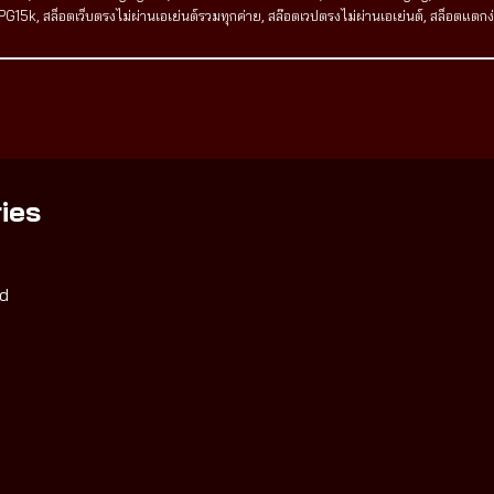
งPG15k
,
สล็อตเว็บตรงไม่ผ่านเอเย่นต์รวมทุกค่าย
,
สล๊อตเวปตรงไม่ผ่านเอเย่นต์
,
สล็อตแตกง
ies
d