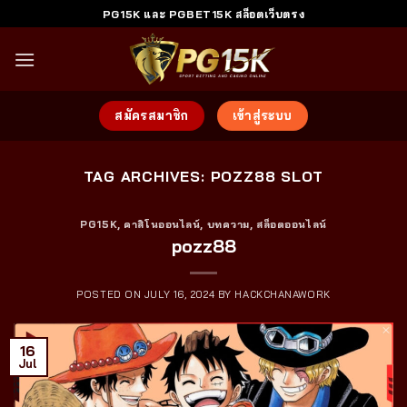
Skip
PG15K และ PGBET15K สล็อตเว็บตรง
to
content
สมัครสมาชิก
เข้าสู่ระบบ
TAG ARCHIVES:
POZZ88 SLOT
PG15K
,
คาสิโนออนไลน์
,
บทความ
,
สล็อตออนไลน์
pozz88
POSTED ON
JULY 16, 2024
BY
HACKCHANAWORK
16
Jul