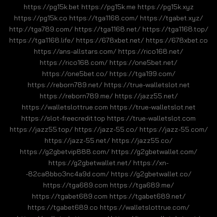
https://pg15k.bet
https://pg15k.me
https://pg15k.xyz
https://pg15k.co
https://tga1168.com/
https://tgabet.xyz/
http://tga789.com/
https://tga1168.net/
https://tga1168.top/
https://tga1168.life/
https://678xbet.net/
https://678xbet.co
https://ans-allstars.com/
https://rico168.net/
https://rico168.com/
https://one5bet.net/
https://one5bet.co/
https://tga199.com/
https://reborn789.net/
https://true-walletslot.net
https://reborn789.me/
https://jazz55.net/
https://walletslottrue.com
https://true-walletslot.net
https://slot-freecredit.top
https://true-walletslot.com
https://jazz55.top/
https://jazz-55.co/
https://jazz-55.com/
https://jazz-55.net/
https://jazz55.co/
https://g2gbetvip888.com/
https://g2gbetwallet.com/
https://g2gbetwallet.net/
https://xn-
-82ca8bbo3nc4a9d.com/
https://g2gbetwallet.co/
https://tga689.com
https://tga689.me/
https://tgabet689.com
https://tgabet689.net/
https://tgabet689.co
https://walletslottrue.com/