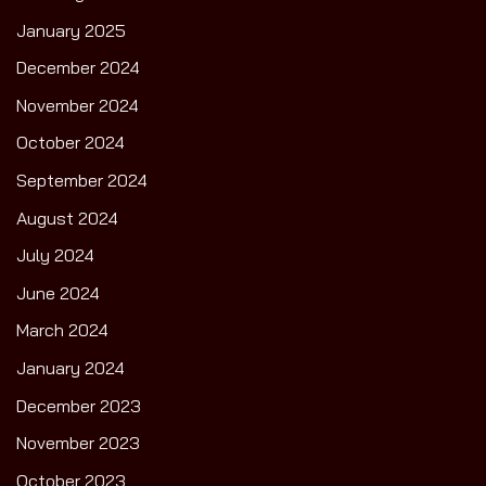
January 2025
December 2024
November 2024
October 2024
September 2024
August 2024
July 2024
June 2024
March 2024
January 2024
December 2023
November 2023
October 2023