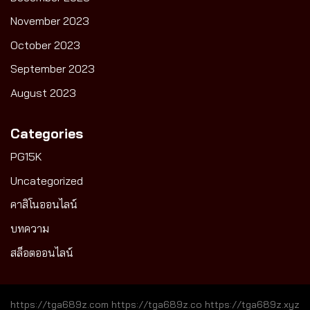
November 2023
October 2023
September 2023
August 2023
Categories
PG15K
Uncategorized
คาสิโนออนไลน์
บทความ
สล็อตออนไลน์
https://tga689z.com
https://tga689z.co
https://tga689z.xyz