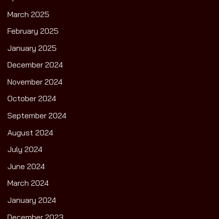
March 2025
February 2025
January 2025
December 2024
November 2024
October 2024
September 2024
August 2024
July 2024
June 2024
March 2024
January 2024
December 2023