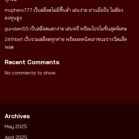
mvphero777 เว็บสล็อตไม่มีขั้นต่ำ เล่นง่าย ผ่านมือถือ ไม่ต้อง
ลงทุนสูง
gundam55 เว็บสล็อตแตกง่าย เล่นฟรี พร้อมโปรโมชั่นสุดพิเศษ
24thbet เว็บรวมสล็อตทุกค่าย พร้อมเทคนิคเอาชนะรางวัลแจ็ค
พอต
Recent Comments
No comments to show.
Archives
May 2025
April 2025