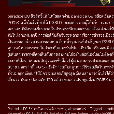
paradice168 ลิขสิทธิ์แท้ โบนัสแตกง่าย paradice168 สล็อตเว็บตร
PG15K หนึ่งในสิ่งที่ทำให้ PGSLOT แตกต่างจากผู้ให้บริการเกมร
ออกแบบที่มีความเชี่ยวชาญในด้านกราฟิกและการเล่าเรื่อง ส่งผลให
ภัยในโลกแฟนตาซี การต่อสู้กับสัตว์ประหลาด หรือการสำรวจเมืองลึก
เป็นการเล่าเรื่องผ่านการเล่นเกม อีกหนึ่งจุดเด่นที่สำคัญของ PGSLO
อุปกรณ์หลากหลาย ไม่ว่าจะเป็นสมาร์ทโฟน แท็บเล็ต หรือคอมพิวเต
ผู้เล่นสามารถเพลิดเพลินกับการเล่นเกมได้อย่างต่อเนื่องโดยไม่ต
ระบบที่มีความปลอดภัยสูงและเชื่อถือได้ ผู้เล่นสามารถฝากและถอนเ
สบาย นอกจากนี้ PG15K ยังมีการสนับสนุนการใช้วอลเล็ตในการทำธุ
ทั้งหมดถูกพัฒนาให้มีความปลอดภัยสูงสุด ผู้เล่นสามารถมั่นใจได้ว่า
เว็บตรง มั่นคง ปลอดภัย 100 สล็อต ทดลองเล่นpgสล็อต PG15K ฝ
CO
Posted in
PG15K
,
คาสิโนออนไลน์
,
บทความ
,
สล็อตออนไลน์
|
Tagged
paradi
ค่ายเกมสล็อต PG15k
,
จีทูจี 15k
,
จีทูจี สล็อต
,
จีทูจี เบท
,
จีทูจีเบท
,
ทางเข้า nika168
,