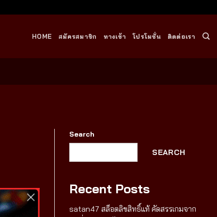
HOME
สมัครสมาชิก
ทางเข้า
โปรโมชั่น
ติดต่อเรา
Search
SEARCH
Recent Posts
satan47 สล็อตลิขสิทธิ์แท้ คัดสรรเกมจาก