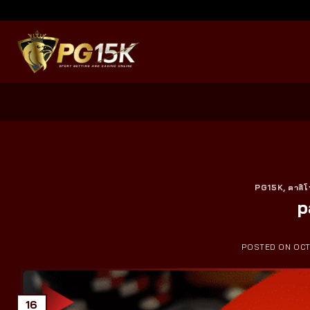
Skip
to
content
PG15K
,
คาสิ
p
POSTED ON
OCT
16