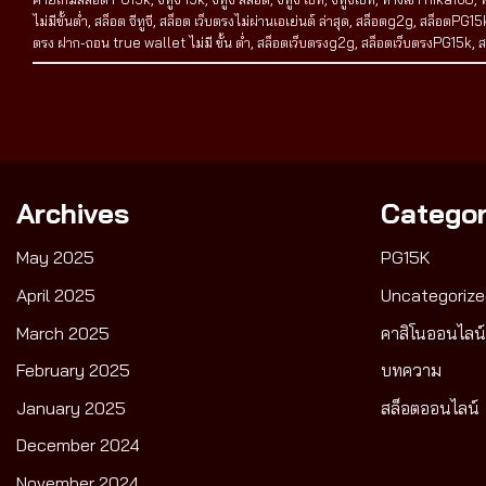
ไม่มีขั้นต่ํา
,
สล็อต จีทูจี
,
สล็อต เว็บตรงไม่ผ่านเอเย่นต์ ล่าสุด
,
สล็อตg2g
,
สล็อตPG15
ตรง ฝาก-ถอน true wallet ไม่มี ขั้น ต่ํา
,
สล็อตเว็บตรงg2g
,
สล็อตเว็บตรงPG15k
,
ส
Archives
Categor
May 2025
PG15K
April 2025
Uncategorize
March 2025
คาสิโนออนไลน์
February 2025
บทความ
January 2025
สล็อตออนไลน์
December 2024
November 2024