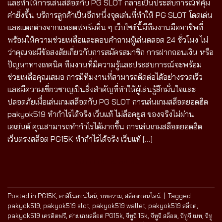
และทำให้การเล่นสล็อตกับ PG SLOT กลายเป็นประสบการณ์ที่คุ้ม
ค่ายิ่งขึ้น บริการลูกค้าเป็นอีกหนึ่งจุดเด่นที่ทำให้ PG SLOT โดดเด่น
และแตกต่างจากแพลตฟอร์มอื่น ๆ เว็บไซต์นี้มีทีมงานมืออาชีพที่
พร้อมให้ความช่วยเหลือและตอบคำถามผู้เล่นตลอด 24 ชั่วโมง ไม่
ว่าคุณจะมีข้อสงสัยเกี่ยวกับการสมัครสมาชิก การฝากถอนเงิน หรือ
ปัญหาทางเทคนิค ทีมงานที่มีความรู้และประสบการณ์จะพร้อม
ช่วยเหลือคุณเสมอ การมีทีมงานที่สามารถติดต่อได้อย่างรวดเร็ว
และมีความเชี่ยวชาญเป็นสิ่งสำคัญที่ทำให้ผู้เล่นรู้สึกมั่นใจและ
ปลอดภัยเมื่อเล่นเกมสล็อตกับ PG SLOT การเล่นเกมสล็อตยอดฮิต
pakyok519 ทำกำไรได้จริง เว็บแท้ ไม่ล็อคยูส ของจริงไม่ผ่าน
เอเย่นต์ คุณสามารถทำกำไรได้มากขึ้น การเล่นเกมสล็อตยอดฮิต
เว็บตรงสล็อต PG15K ทำกำไรได้จริง เว็บแท้ […]
CONTINUE READING
→
Posted in
PG15K
,
คาสิโนออนไลน์
,
บทความ
,
สล็อตออนไลน์
|
Tagged
pakyok519
,
pakyok519 slot
,
pakyok519 wallet
,
pakyok519 สล็อต
,
pakyok519 เครดิตฟรี
,
ค่ายเกมสล็อต PG15k
,
จีทูจี 15k
,
จีทูจี สล็อต
,
จีทูจี เบท
,
จีทู