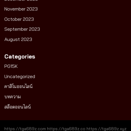
November 2023
October 2023
September 2023
August 2023
Categories
PG15K
Uncategorized
คาสิโนออนไลน์
บทความ
สล็อตออนไลน์
https://tga689z.com
https://tga689z.co
https://tga689z.xyz