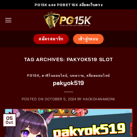
Skip
PG15K และ PGBET15K สล็อตเว็บตรง
to
content
สมัครสมาชิก
เข้าสู่ระบบ
TAG ARCHIVES:
PAKYOK519 SLOT
PG15K
,
คาสิโนออนไลน์
,
บทความ
,
สล็อตออนไลน์
pakyok519
POSTED ON
OCTOBER 5, 2024
BY
HACKCHANAWORK
05
Oct