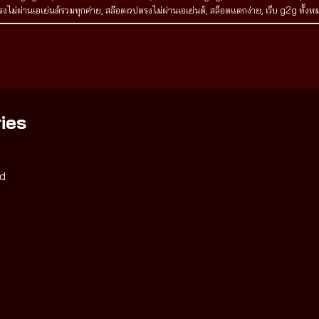
รงไม่ผ่านเอเย่นต์รวมทุกค่าย
,
สล๊อตเวปตรงไม่ผ่านเอเย่นต์
,
สล็อตแตกง่าย
,
เว็บ g2g ทั้งห
ies
d