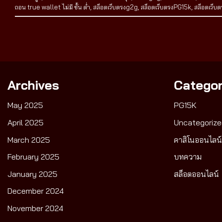
ถอน true wallet ไม่มี ขั้น ต่ํา
,
สล็อตเว็บตรงg2g
,
สล็อตเว็บตรงPG15k
,
สล็อตเว็บต
Archives
Categor
May 2025
PG15K
April 2025
Uncategorize
March 2025
คาสิโนออนไลน์
February 2025
บทความ
January 2025
สล็อตออนไลน์
December 2024
November 2024