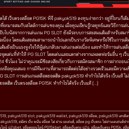
ได้ เว็บตรงสล็อต PG15K พีจี pakyok519 ลงทุนง่ายกว่า อยู่ที่ไหนก็เด
่เหมาะสมกับสไตล์การเล่นของคุณ เมื่อคุณเรียนรู้กลยุทธ์และวิธีการเล่น
รรับโบนัสจากการเล่นเกม PG SLOT ยังมีระบบการสะสมแต้มสำหรับสมาชิก
างต่อเนื่อง โดยแต้มสะสมสามารถนำไปแลกเป็นรางวัลพิเศษหรือใช้ในการเดิม
ต้มยังเป็นแรงจูงใจให้ผู้เล่นกลับมาเล่นเกมต่อเนื่อง และทำให้การเล่นสล
ึ่งจุดเด่นที่ทำให้ PG SLOT โดดเด่นและแตกต่างจากแพลตฟอร์มอื่น ๆ เว็บไซ
 ชั่วโมง ไม่ว่าคุณจะมีข้อสงสัยเกี่ยวกับการสมัครสมาชิก การฝากถอนเง
หลือคุณเสมอ การมีทีมงานที่สามารถติดต่อได้อย่างรวดเร็วและมีความเช
กับ PG SLOT การเล่นเกมสล็อตยอดฮิต pakyok519 ทำกำไรได้จริง เว็บแท้ ไม
ยอดฮิต เว็บตรงสล็อต PG15K ทำกำไรได้จริง เว็บแท้ […]
NTINUE READING
→
519
,
pakyok519 slot
,
pakyok519 wallet
,
pakyok519 สล็อต
,
pakyok519 เครดิต
 pakyok519
,
สมัคร เว็บ พนัน สล็อต ไม่ ผ่าน เอเย่นต์
,
สล็อต pg เว็บตรง ไม่ผ่านเอเย่นต์ฝากถ
นไลน์ g2gbet
,
สล็อตออนไลน์ PG15kbet
,
สล็อตเว็บตรง g2g
,
สล็อตเว็บตรง PG15k
,
สล็