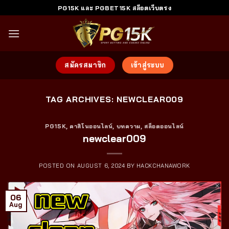
Skip
PG15K และ PGBET15K สล็อตเว็บตรง
to
content
สมัครสมาชิก
เข้าสู่ระบบ
TAG ARCHIVES:
NEWCLEAR009
PG15K
,
คาสิโนออนไลน์
,
บทความ
,
สล็อตออนไลน์
newclear009
POSTED ON
AUGUST 6, 2024
BY
HACKCHANAWORK
06
Aug