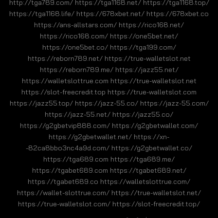
http://tga789.com/
https://tga1168.net/
https://tga1168.top/
https://tga1168.life/
https://678xbet.net/
https://678xbet.co
https://ans-allstars.com/
https://rico168.net/
https://rico168.com/
https://one5bet.net/
https://one5bet.co/
https://tga199.com/
https://reborn789.net/
https://true-walletslot.net
https://reborn789.me/
https://jazz55.net/
https://walletslottrue.com
https://true-walletslot.net
https://slot-freecredit.top
https://true-walletslot.com
https://jazz55.top/
https://jazz-55.co/
https://jazz-55.com/
https://jazz-55.net/
https://jazz55.co/
https://g2gbetvip888.com/
https://g2gbetwallet.com/
https://g2gbetwallet.net/
https://xn-
-82ca8bbo3nc4a9d.com/
https://g2gbetwallet.co/
https://tga689.com
https://tga689.me/
https://tgabet689.com
https://tgabet689.net/
https://tgabet689.co
https://walletslottrue.com/
https://wallet-slottrue.com/
https://true-walletslot.net/
https://true-walletslot.com/
https://slot-freecredit.top/