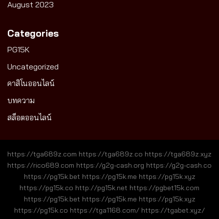
August 2023
Categories
PG15K
Uncategorized
คาสิโนออนไลน์
บทความ
สล็อตออนไลน์
https://tga689z.com
https://tga689z.co
https://tga689z.xyz
https://rico689.com
https://g2g-cash.org
https://g2g-cash.co
https://pg15k.bet
https://pg15k.me
https://pg15k.xyz
https://pg15k.co
http://pg15k.net
https://pgbet15k.com
https://pg15k.bet
https://pg15k.me
https://pg15k.xyz
https://pg15k.co
https://tga1168.com/
https://tgabet.xyz/