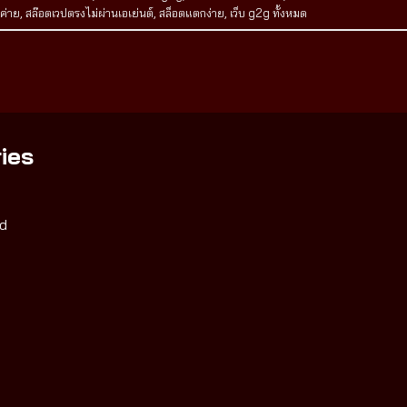
กค่าย
,
สล๊อตเวปตรงไม่ผ่านเอเย่นต์
,
สล็อตแตกง่าย
,
เว็บ g2g ทั้งหมด
ies
d