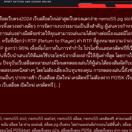
็อตเว็บตรง2024 เว็บสล็อตใหม่ล่าสุดเว็บตรงแตกง่าย nemo55 pg slot
ารพึ่งดวงอย่างเดียว การจัดการงบประมาณเป็นสิ่งสำคัญ ผู้เล่นควรกำ
 การเล่นอย่างมีสติจะช่วยให้คุณสามารถเล่นเกมได้อย่างต่อเนื่องและมี
น หรือที่เรียกว่า RTP (Return to Player) ค่า RTP ที่สูงหมายความว่าเ
า RTP สูงกว่า 96% เพื่อเพิ่มโอกาสในการทำกำไร โปรโมชั่นและเครดิตฟรีที่
ี่เว็บนำเสนอให้ดีและใช้ประโยชน์จากสิ่งเหล่านี้ให้คุ้มค่าที่สุด โดยการใ
ปัจจุบันเว็บสล็อตหลายแห่งมีโหมดทดลองเล่นให้ผู้เล่นได้ลองสัมผัสกับเ
ะทดสอบเทคนิคต่างๆ โดยไม่ต้องเสี่ยงเงินทุนของคุณ การทดลองเล่นนี้ยังช
่นๆ ปากทางเข้า เว็บสล็อต เปิดใหม่ เครดิตฟรี ไม่ต้องฝาก PG15K เว็
็บสล็อต เปิดใหม่ เครดิตฟรี […]
NTINUE READING
→
5
,
nemo55 slot
,
nemo55 wallet
,
nemo55 สล็อต
,
nemo55 เครดิตฟรี
,
ค่ายเกมสล
บ พนัน สล็อต ไม่ ผ่าน เอเย่นต์
,
สล็อต pg เว็บตรง ไม่ผ่านเอเย่นต์ฝากถอนไม่มีขั้นต่ํา
,
สล็อต จ
ตออนไลน์ PG15kbet
,
สล็อตเว็บตรง g2g
,
สล็อตเว็บตรง PG15k
,
สล็อตเว็บตรง ฝาก-ถอน tr