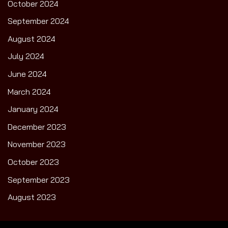
October 2024
September 2024
August 2024
July 2024
June 2024
March 2024
January 2024
December 2023
November 2023
October 2023
September 2023
August 2023