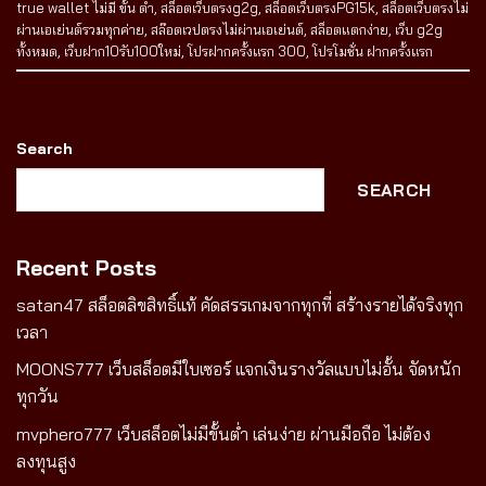
true wallet ไม่มี ขั้น ต่ํา
,
สล็อตเว็บตรงg2g
,
สล็อตเว็บตรงPG15k
,
สล็อตเว็บตรงไม่
ผ่านเอเย่นต์รวมทุกค่าย
,
สล๊อตเวปตรงไม่ผ่านเอเย่นต์
,
สล็อตแตกง่าย
,
เว็บ g2g
ทั้งหมด
,
เว็บฝาก10รับ100ใหม่
,
โปรฝากครั้งแรก 300
,
โปรโมชั่น ฝากครั้งแรก
Search
SEARCH
Recent Posts
satan47 สล็อตลิขสิทธิ์แท้ คัดสรรเกมจากทุกที่ สร้างรายได้จริงทุก
เวลา
MOONS777 เว็บสล็อตมีใบเซอร์ แจกเงินรางวัลแบบไม่อั้น จัดหนัก
ทุกวัน
mvphero777 เว็บสล็อตไม่มีขั้นต่ำ เล่นง่าย ผ่านมือถือ ไม่ต้อง
ลงทุนสูง