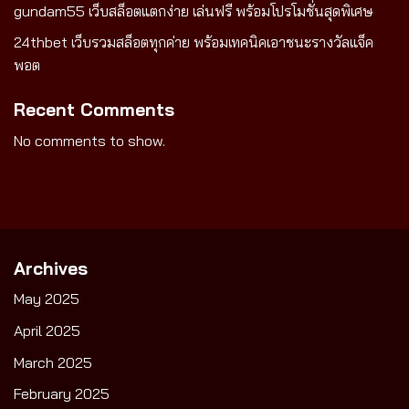
gundam55 เว็บสล็อตแตกง่าย เล่นฟรี พร้อมโปรโมชั่นสุดพิเศษ
24thbet เว็บรวมสล็อตทุกค่าย พร้อมเทคนิคเอาชนะรางวัลแจ็ค
พอต
Recent Comments
No comments to show.
Archives
May 2025
April 2025
March 2025
February 2025