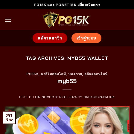
Skip
PG15K และ PGBET15K สล็อตเว็บตรง
to
content
สมัครสมาชิก
เข้าสู่ระบบ
TAG ARCHIVES:
MYB55 WALLET
PG15K
,
คาสิโนออนไลน์
,
บทความ
,
สล็อตออนไลน์
myb55
POSTED ON
NOVEMBER 20, 2024
BY
HACKCHANAWORK
20
Nov