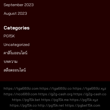
September 2023
August 2023
Categories
PG15K
Uncategorized
คาสิโนออนไลน์
บทความ
สล็อตออนไลน์
https://tga689z.com
https://tga689z.co
https://tga689z.xyz
https://rico689.com
https://g2g-cash.org
https://g2g-cash.co
https://pg15k.bet
https://pg15k.me
https://pg15k.xyz
https://pg15k.co
http://pg15k.net
https://pgbet15k.com