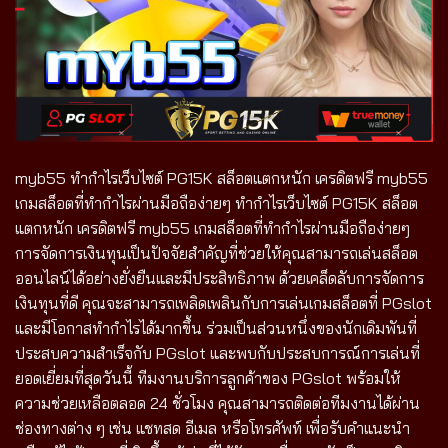
myb55 ทำกำไรเว็บไซต์ PG15K สล็อตแตกหนัก เครดิตฟรี myb55
เกมสล็อตที่ทำกำไรผ่านมือถือง่ายๆ ทำกำไรเว็บไซต์ PG15K สล็อต
แตกหนัก เครดิตฟรี myb55 เกมสล็อตที่ทำกำไรผ่านมือถือง่ายๆ
การจัดการเงินทุนเป็นปัจจัยสำคัญที่ช่วยให้คุณสามารถเล่นสล็อต
ออนไลน์ได้อย่างยั่งยืนและมีประสิทธิภาพ ด้วยเคล็ดลับการจัดการ
เงินทุนที่ดี คุณจะสามารถเพลิดเพลินกับการเล่นเกมสล็อตที่ PGslot
และมีโอกาสทำกำไรได้มากขึ้น ร่วมเป็นส่วนหนึ่งของนักเดิมพันที่
ประสบความสำเร็จกับ PGslot และพบกับประสบการณ์การเล่นที่
ยอดเยี่ยมที่สุดวันนี้ ทีมงานบริการลูกค้าของ PGslot พร้อมให้
ความช่วยเหลือตลอด 24 ชั่วโมง คุณสามารถติดต่อทีมงานได้ผ่าน
ช่องทางต่าง ๆ เช่น แชทสด อีเมล หรือโทรศัพท์ เพื่อรับคำแนะนำ