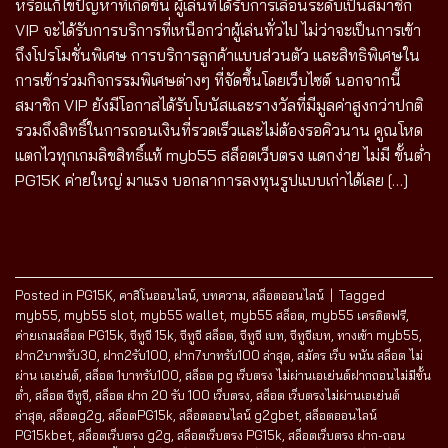
หรือแก้ไขปัญหาที่เกิดขึ้น ผู้เล่นที่ได้รับการเลื่อนระดับเป็นสมาชิก
VIP จะได้รับการบริการที่เหนือกว่าผู้เล่นทั่วไป ไม่ว่าจะเป็นการเข้า
ถึงโปรโมชั่นพิเศษ การบริการลูกค้าแบบส่วนตัว และสิทธิพิเศษใน
การเข้าร่วมกิจกรรมพิเศษต่างๆ ที่จัดขึ้นโดยเว็บไซต์ นอกจากนี้
สมาชิก VIP ยังมีโอกาสได้รับโบนัสและรางวัลที่มีมูลค่าสูงกว่าปกติ
รวมถึงสิทธิ์ในการถอนเงินที่รวดเร็วและไม่ต้องรอคิวนาน คูณโหด
แตกไวทุกเกมลิขสิทธิ์แท้ myb55 สล็อตเว็บตรง แตกง่าย ไม่มี ขั้นต่ำ
PG15K ค่ายใหญ่ มาแรง บอกลาการลงทุนรูปแบบเก่าได้เลย […]
CONTINUE READING
→
Posted in
PG15K
,
คาสิโนออนไลน์
,
บทความ
,
สล็อตออนไลน์
|
Tagged
myb55
,
myb55 slot
,
myb55 wallet
,
myb55 สล็อต
,
myb55 เครดิตฟรี
,
ค่ายเกมสล็อต PG15k
,
จีทูจี 15k
,
จีทูจี สล็อต
,
จีทูจี เบท
,
จีทูจีเบท
,
ทางเข้า myb55
,
ฝาก2บาทรับ30
,
ฝาก2รับ100
,
ฝาก7บาทรับ100 ล่าสุด
,
สมัคร เว็บ พนัน สล็อต ไม่
ผ่าน เอเย่นต์
,
สล็อต 1บาทรับ100
,
สล็อต pg เว็บตรง ไม่ผ่านเอเย่นต์ฝากถอนไม่มีขั้น
ต่ํา
,
สล็อต จีทูจี
,
สล็อต ฝาก 20 รับ 100 เว็บตรง
,
สล็อต เว็บตรงไม่ผ่านเอเย่นต์
ล่าสุด
,
สล็อตg2g
,
สล็อตPG15k
,
สล็อตออนไลน์ g2gbet
,
สล็อตออนไลน์
PG15kbet
,
สล็อตเว็บตรง g2g
,
สล็อตเว็บตรง PG15k
,
สล็อตเว็บตรง ฝาก-ถอน