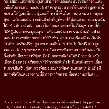
วิดีโอสอน และฟอรั่มที่ผู้เล่นสามารถแลกเปลี่ยนประสบการณ์และ
เคล็ดลับการเล่น meslot 987 เข้าสู่ระบบ การใช้แหล่งข้อมูลเหล่านี้
จะช่วยให้ผู้เล่นมีความรู้และทักษะที่ดีขึ้นในการเล่นพนัน การดูแล
สุขภาพจิตและร่างกายเป็นสิ่งสำคัญที่ช่วยให้ผู้เล่นสามารถเล่นพนัน
ได้อย่างมีประสิทธิภาพและไม่เกิดผลกระทบที่ไม่ดีต่อสุขภาพ นี่คือ
วิธีที่ผู้เล่นสามารถดูแลสุขภาพจิตและร่างกาย รวมเว็บสล็อตฝาก-
ถอน true wallet meslot987 เข้าสู่ระบบ สมาชิก สมัคร เดิมพัน
PG15K เครดิตฟรีทุกยูส ค่ายเกมสล็อต PG15K โบนัสฟรี 100 ยูส
ทดลองเล่น pg meslot987 สล็อต การพักผ่อนอย่างเพียงพอเป็น
สิ่งสำคัญที่จะช่วยให้ผู้เล่นมีสติและการตัดสินใจที่ดี การเล่นพนัน
เมื่อเหนื่อยหรือเครียดจะทำให้การตัดสินใจไม่ดีและเพิ่มความเสี่ยง
ในการเสียเงิน ผู้เล่นควรพักผ่อนอย่างเพียงพอและเล่นพนันเมื่อมี
สภาพจิตใจและร่างกายที่ดี การทำกิจกรรมที่ลดความเครียด […]
CONTINUE READING
→
Posted in
PG15K
,
คาสิโนออนไลน์
,
บทความ
,
สล็อตออนไลน์
|
Tagged
meslot
987
,
meslot 987 เครดิตฟรี
,
meslot vip
,
meslot มาใหม่
,
meslot987
,