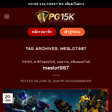
Skip
PG15K และ PGBET15K สล็อตเว็บตรง
to
content
สมัครสมาชิก
เข้าสู่ระบบ
TAG ARCHIVES:
MESLOT987
PG15K
,
คาสิโนออนไลน์
,
บทความ
,
สล็อตออนไลน์
meslot987
POSTED ON
JUNE 20, 2024
BY
HACKCHANAWORK
20
Jun