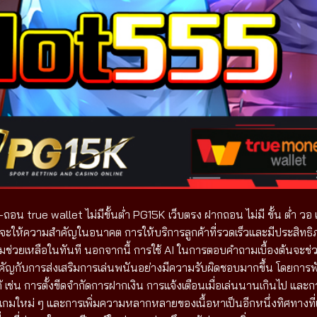
true wallet ไม่มีขั้นต่ํา PG15K เว็บตรง ฝากถอน ไม่มี ขั้น ต่ํา วอ 
น์จะให้ความสำคัญในอนาคต การให้บริการลูกค้าที่รวดเร็วและมีประสิทธ
วามช่วยเหลือในทันที นอกจากนี้ การใช้ AI ในการตอบคำถามเบื้องต้นจะช่
ัญกับการส่งเสริมการเล่นพนันอย่างมีความรับผิดชอบมากขึ้น โดยการพ
เช่น การตั้งขีดจำกัดการฝากเงิน การแจ้งเตือนเมื่อเล่นนานเกินไป และกา
มใหม่ ๆ และการเพิ่มความหลากหลายของเนื้อหาเป็นอีกหนึ่งทิศทางที่