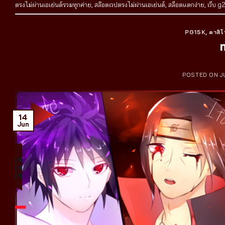
ตรงไม่ผ่านเอเย่นต์รวมทุกค่าย
,
สล๊อตเวปตรงไม่ผ่านเอเย่นต์
,
สล็อตแตกง่าย
,
เว็บ g
PG15K
,
คาสิ
POSTED ON
J
14
Jun