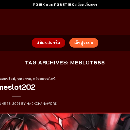
PG15K และ PGBET15K สล็อตเว็บตรง
สมัครสมาชิก
เข้าสู่ระบบ
TAG ARCHIVES:
MESLOT555
โนออนไลน์
,
บทความ
,
สล็อตออนไลน์
meslot202
UNE 16, 2024
BY
HACKCHANAWORK