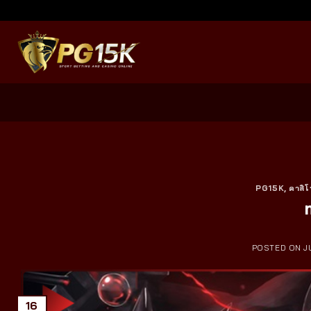
Skip
to
content
PG15K
,
คาสิ
POSTED ON
J
16