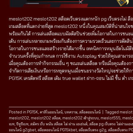
meslot202 meslot202 สล็อตเว็บตรงแตกหนัก pg เว็บตรงไม่ ล็
เกมสล็อตที่แตกง่ายที่สุด meslot202 หนึ่งในคุณสมบัติที่น่าสนใ
พร้อมกันได้ การเล่นสล็อตแบบมัลติสปินช่วยเพิ่มโอกาสในการชนะแ
เต้น การเล่นหลายเกมพร้อมกันต้องการความรวดเร็วและการตัดสินใ
โอกาสในการชนะและสร้างรายได้มากขึ้น เทคนิคการหมุนอัตโนมัติหรื
จำนวนครั้งที่คุณกำหนด การใช้งาน Autoplay ช่วยให้คุณสามารถเล่น
เมื่อคุณต้องการทำกิจกรรมอื่น ๆ ขณะเล่นสล็อต หรือเมื่อคุณต้องก
จำกัดการเสียเงินหรือการหยุดหมุนเมื่อชนะรางวัลใหญ่จะช่วยให้ก
PG15K เครดิตฟรี สล็อต เติม true wallet ฝาก-ถอน ไม่มี ขั้น ต่ํา
CO
Posted in
PG15K
,
คาสิโนออนไลน์
,
บทความ
,
สล็อตออนไลน์
|
Tagged
meslot
meslot202
,
meslot202 สล็อต
,
meslot202 เข้าสู่ระบบ
,
meslot555
,
meslo
เบท
,
จีทูจีเบท
,
สมัคร เว็บ พนัน สล็อต ไม่ ผ่าน เอเย่นต์
,
สล็อต pg เว็บตรง ไม่ผ่านเอเย
ออนไลน์ g2gbet
,
สล็อตออนไลน์ PG15kbet
,
สล็อตเว็บตรง g2g
,
สล็อตเว็บตรง P