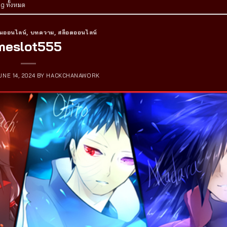
2g ทั้งหมด
โนออนไลน์
,
บทความ
,
สล็อตออนไลน์
meslot555
UNE 14, 2024
BY
HACKCHANAWORK