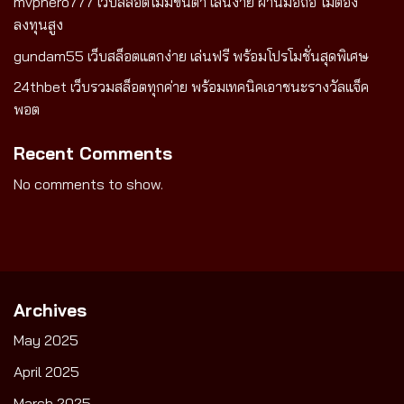
mvphero777 เว็บสล็อตไม่มีขั้นต่ำ เล่นง่าย ผ่านมือถือ ไม่ต้อง
ลงทุนสูง
gundam55 เว็บสล็อตแตกง่าย เล่นฟรี พร้อมโปรโมชั่นสุดพิเศษ
24thbet เว็บรวมสล็อตทุกค่าย พร้อมเทคนิคเอาชนะรางวัลแจ็ค
พอต
Recent Comments
No comments to show.
Archives
May 2025
April 2025
March 2025