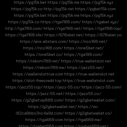
https://pg15k.bet
https://pg15k.me
https://pg15k.xyz
https://pg15k.co
http://pg15k.net
https://pgbet15k.com
https://pg15k.bet
https://pg15k.me
https://pg15k.xyz
https://pg15k.co
https://tga1168.com/
https://tgabet.xyz/
http://tga789.com/
https://tga1168.net/
https://tga1168.top/
https://tga1168.life/
https://678xbet.net/
https://678xbet.co
https://ans-allstars.com/
https://rico168.net/
https://rico168.com/
https://one5bet.net/
https://one5bet.co/
https://tga199.com/
https://reborn789.net/
https://true-walletslot.net
https://reborn789.me/
https://jazz55.net/
https://walletslottrue.com
https://true-walletslot.net
https://slot-freecredit.top
https://true-walletslot.com
https://jazz55.top/
https://jazz-55.co/
https://jazz-55.com/
https://jazz-55.net/
https://jazz55.co/
https://g2gbetvip888.com/
https://g2gbetwallet.com/
https://g2gbetwallet.net/
https://xn-
-82ca8bbo3nc4a9d.com/
https://g2gbetwallet.co/
https://tga689.com
https://tga689.me/
https://tgabet689.com
https://tgabet689.net/