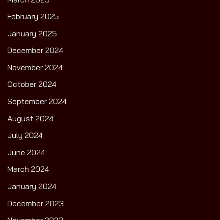
February 2025
January 2025
December 2024
November 2024
October 2024
September 2024
August 2024
July 2024
June 2024
March 2024
January 2024
December 2023