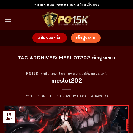
Skip
PG15K และ PGBET15K สล็อตเว็บตรง
to
content
สมัครสมาชิก
เข้าสู่ระบบ
TAG ARCHIVES:
MESLOT202 เข้าสู่ระบบ
PG15K
,
คาสิโนออนไลน์
,
บทความ
,
สล็อตออนไลน์
meslot202
POSTED ON
JUNE 16, 2024
BY
HACKCHANAWORK
16
Jun