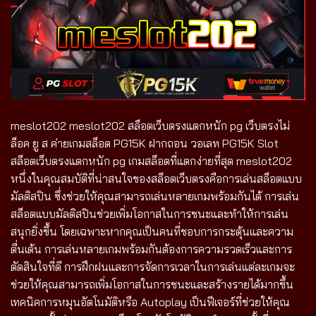
meslot202 meslot202 สล็อตเว็บตรงแตกหนัก pg เว็บตรงไม่
ล็อค ยู ส ค่ายเกมสล็อต PG15K ฝากถอน วอเลท PG15K Slot
สล็อตเว็บตรงแตกหนัก pg เกมสล็อตที่แตกง่ายที่สุด meslot202
หนึ่งในคุณสมบัติที่น่าสนใจของสล็อตเว็บตรงคือการเล่นสล็อตแบบ
มัลติสปิน ซึ่งช่วยให้คุณสามารถเล่นหลายเกมพร้อมกันได้ การเล่น
สล็อตแบบมัลติสปินช่วยเพิ่มโอกาสในการชนะและทำให้การเล่น
สนุกยิ่งขึ้น โดยเฉพาะหากคุณเป็นคนที่ชอบการกระตุ้นและความ
ตื่นเต้น การเล่นหลายเกมพร้อมกันต้องการความรวดเร็วและการ
ตัดสินใจที่ดี การฝึกฝนและการจัดการเวลาในการเล่นแต่ละเกมจะ
ช่วยให้คุณสามารถเพิ่มโอกาสในการชนะและสร้างรายได้มากขึ้น
เทคนิคการหมุนอัตโนมัติหรือ Autoplay เป็นฟีเจอร์ที่ช่วยให้คุณ