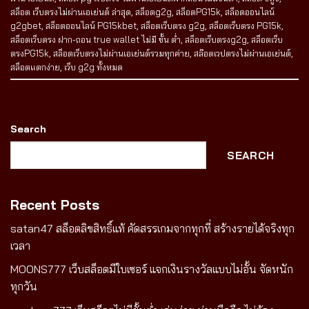
สล็อต เว็บตรงไม่ผ่านเอเย่นต์ ล่าสุด
,
สล็อตg2g
,
สล็อตPG15k
,
สล็อตออนไลน์
g2gbet
,
สล็อตออนไลน์ PG15kbet
,
สล็อตเว็บตรง g2g
,
สล็อตเว็บตรง PG15k
,
สล็อตเว็บตรง ฝาก-ถอน true wallet ไม่มี ขั้น ต่ํา
,
สล็อตเว็บตรงg2g
,
สล็อตเว็บ
ตรงPG15k
,
สล็อตเว็บตรงไม่ผ่านเอเย่นต์รวมทุกค่าย
,
สล๊อตเวปตรงไม่ผ่านเอเย่นต์
,
สล็อตแตกง่าย
,
เว็บ g2g ทั้งหมด
Search
SEARCH
Recent Posts
satan47 สล็อตลิขสิทธิ์แท้ คัดสรรเกมจากทุกที่ สร้างรายได้จริงทุก
เวลา
MOONS777 เว็บสล็อตมีใบเซอร์ แจกเงินรางวัลแบบไม่อั้น จัดหนัก
ทุกวัน