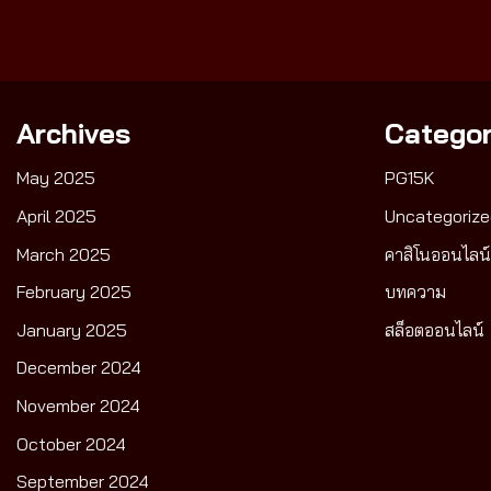
Archives
Categor
May 2025
PG15K
April 2025
Uncategorize
March 2025
คาสิโนออนไลน์
February 2025
บทความ
January 2025
สล็อตออนไลน์
December 2024
November 2024
October 2024
September 2024