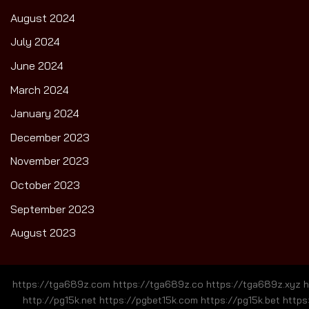
August 2024
July 2024
June 2024
March 2024
January 2024
December 2023
November 2023
October 2023
September 2023
August 2023
https://tga689z.com
https://tga689z.co
https://tga689z.xyz
h
http://pg15k.net
https://pgbet15k.com
https://pg15k.bet
https