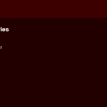
ies
d