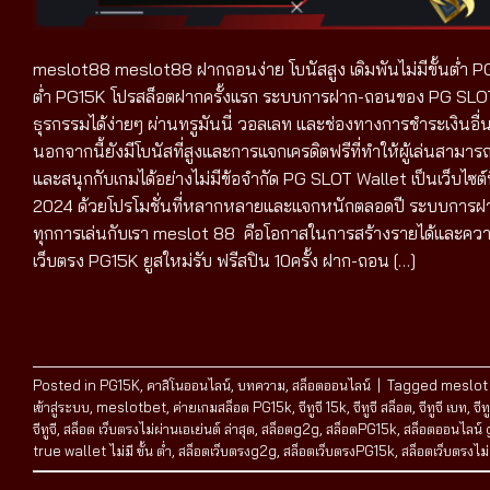
meslot88 meslot88 ฝากถอนง่าย โบนัสสูง เดิมพันไม่มีขั้นต่ำ PG15
ต่ำ PG15K โปรสล็อตฝากครั้งแรก ระบบการฝาก-ถอนของ PG SLO
ธุรกรรมได้ง่ายๆ ผ่านทรูมันนี่ วอลเลท และช่องทางการชำระเงินอื
นอกจากนี้ยังมีโบนัสที่สูงและการแจกเครดิตฟรีที่ทำให้ผู้เล่นสามารถเ
และสนุกกับเกมได้อย่างไม่มีข้อจำกัด PG SLOT Wallet เป็นเว็บไซ
2024 ด้วยโปรโมชั่นที่หลากหลายและแจกหนักตลอดปี ระบบการฝาก
ทุกการเล่นกับเรา meslot 88 คือโอกาสในการสร้างรายได้และความสนุก
เว็บตรง PG15K ยูสใหม่รับ ฟรีสปิน 10ครั้ง ฝาก-ถอน […]
CO
Posted in
PG15K
,
คาสิโนออนไลน์
,
บทความ
,
สล็อตออนไลน์
|
Tagged
meslot
เข้าสู่ระบบ
,
meslotbet
,
ค่ายเกมสล็อต PG15k
,
จีทูจี 15k
,
จีทูจี สล็อต
,
จีทูจี เบท
,
จีท
จีทูจี
,
สล็อต เว็บตรงไม่ผ่านเอเย่นต์ ล่าสุด
,
สล็อตg2g
,
สล็อตPG15k
,
สล็อตออนไลน์
true wallet ไม่มี ขั้น ต่ํา
,
สล็อตเว็บตรงg2g
,
สล็อตเว็บตรงPG15k
,
สล็อตเว็บตรงไม่