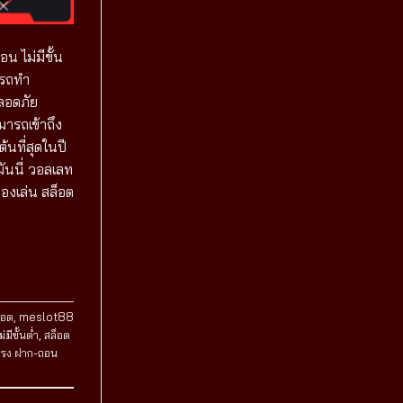
น ไม่มีขั้น
ารถทำ
ปลอดภัย
มารถเข้าถึง
นที่สุดในปี
นนี่ วอลเลท
ลองเล่น สล็อต
็อต
,
meslot88
ีขั้นต่ํา
,
สล็อต
ตรง ฝาก-ถอน