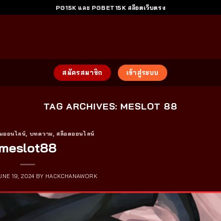
PG15K และ PGBET15K สล็อตเว็บตรง
สมัครสมาชิก
เข้าสู่ระบบ
TAG ARCHIVES:
MESLOT 88
โนออนไลน์
,
บทความ
,
สล็อตออนไลน์
meslot88
UNE 19, 2024
BY
HACKCHANAWORK