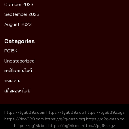
October 2023
September 2023
August 2023
Categories
PG15K
Uncategorized
คาสิโนออนไลน์
บทความ
สล็อตออนไลน์
https://tga689z.com
https://tga689z.co
https://tga689z.xyz
https://rico689.com
https://g2g-cash.org
https://g2g-cash.co
https://pg15k.bet
https://pg15k.me
https://pg15k.xyz