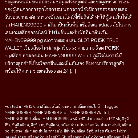
ข้อมูลที่ทันสมัยเพื่อป้องกันข้อมูลส่วนบุคคลและข้อมูลทางการเงิน
ของผู้เล่นจากการถูกโจรกรรม นอกจากนี้ยังมีการตรวจสอบและ
รับรองจากองค์กรการพนันออนไลน์ที่เชื่อถือได้ ทำให้ผู้เล่นมั่นใจได้
ว่า MAHENG9999 คาสิโน เป็นเว็บที่น่าเชื่อถือและปลอดภัยในการ
เล่นเกมสล็อตออนไลน์ โปรโมชั่นและโบนัสที่น่าตื่นเต้น
MAHENG9999 pg slot ทดลอง เล่น SLOT PG15K TRUE
WALLET เว็บสล็อตใหม่ล่าสุด เว็บตรง ค่ายเกมสล็อต PG15K
pgสล็อต ทดลองเล่น MAHENG9999 Wallet ภูมิใจในการให้
บริการลูกค้าที่เป็นมืออาชีพและเป็นกันเอง ทีมงานบริการลูกค้า
พร้อมให้ความช่วยเหลือตลอด 24 […]
CONTINUE READING
→
Posted in
PG15K
,
คาสิโนออนไลน์
,
บทความ
,
สล็อตออนไลน์
|
Tagged
MAHENG9999
,
MAHENG9999 Slot
,
MAHENG9999 Wallet
,
MAHENG9999 สล็อต
,
MAHENG9999 เครดิตฟรี
,
ค่ายเกมสล็อต PG15k
,
จีทูจี
15k
,
จีทูจี สล็อต
,
จีทูจี เบท
,
จีทูจีเบท
,
สมัคร เว็บ พนัน สล็อต ไม่ ผ่าน เอเย่นต์
,
สล็อต
pg เว็บตรง ไม่ผ่านเอเย่นต์ฝากถอนไม่มีขั้นต่ํา
,
สล็อต จีทูจี
,
สล็อต เว็บตรงไม่ผ่าน
เอเย่นต์ ล่าสุด
,
สล็อตg2g
,
สล็อตPG15k
,
สล็อตออนไลน์ g2gbet
,
สล็อตออนไลน์