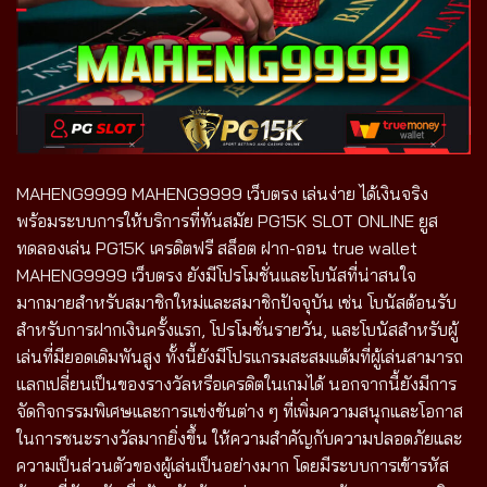
MAHENG9999 MAHENG9999 เว็บตรง เล่นง่าย ได้เงินจริง
พร้อมระบบการให้บริการที่ทันสมัย PG15K SLOT ONLINE ยูส
ทดลองเล่น PG15K เครดิตฟรี สล็อต ฝาก-ถอน true wallet
MAHENG9999 เว็บตรง ยังมีโปรโมชั่นและโบนัสที่น่าสนใจ
มากมายสำหรับสมาชิกใหม่และสมาชิกปัจจุบัน เช่น โบนัสต้อนรับ
สำหรับการฝากเงินครั้งแรก, โปรโมชั่นรายวัน, และโบนัสสำหรับผู้
เล่นที่มียอดเดิมพันสูง ทั้งนี้ยังมีโปรแกรมสะสมแต้มที่ผู้เล่นสามารถ
แลกเปลี่ยนเป็นของรางวัลหรือเครดิตในเกมได้ นอกจากนี้ยังมีการ
จัดกิจกรรมพิเศษและการแข่งขันต่าง ๆ ที่เพิ่มความสนุกและโอกาส
ในการชนะรางวัลมากยิ่งขึ้น ให้ความสำคัญกับความปลอดภัยและ
ความเป็นส่วนตัวของผู้เล่นเป็นอย่างมาก โดยมีระบบการเข้ารหัส