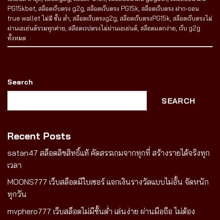
PG15kbet
,
สล็อตเว็บตรง g2g
,
สล็อตเว็บตรง PG15k
,
สล็อตเว็บตรง ฝาก-ถอน
true wallet ไม่มี ขั้น ต่ํา
,
สล็อตเว็บตรงg2g
,
สล็อตเว็บตรงPG15k
,
สล็อตเว็บตรงไม่
ผ่านเอเย่นต์รวมทุกค่าย
,
สล๊อตเวปตรงไม่ผ่านเอเย่นต์
,
สล็อตแตกง่าย
,
เว็บ g2g
ทั้งหมด
Search
SEARCH
Recent Posts
satan47 สล็อตลิขสิทธิ์แท้ คัดสรรเกมจากทุกที่ สร้างรายได้จริงทุก
เวลา
MOONS777 เว็บสล็อตมีใบเซอร์ แจกเงินรางวัลแบบไม่อั้น จัดหนัก
ทุกวัน
mvphero777 เว็บสล็อตไม่มีขั้นต่ำ เล่นง่าย ผ่านมือถือ ไม่ต้อง