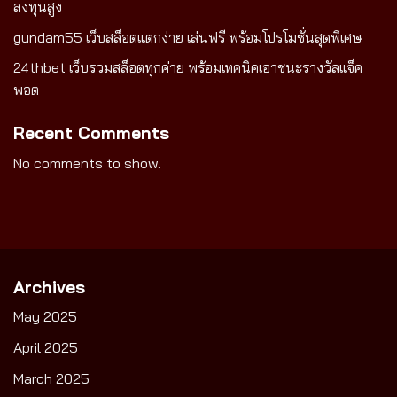
ลงทุนสูง
gundam55 เว็บสล็อตแตกง่าย เล่นฟรี พร้อมโปรโมชั่นสุดพิเศษ
24thbet เว็บรวมสล็อตทุกค่าย พร้อมเทคนิคเอาชนะรางวัลแจ็ค
พอต
Recent Comments
No comments to show.
Archives
May 2025
April 2025
March 2025