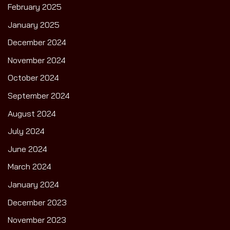
February 2025
January 2025
December 2024
November 2024
October 2024
September 2024
August 2024
July 2024
June 2024
March 2024
January 2024
December 2023
November 2023