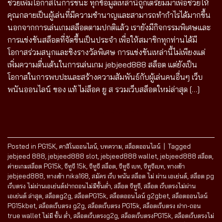
ช่วยเพิ่มโอกาสในการชนะ ทุกข้อมูลเหล่านี้ถูกเตรียมมาเพื่อช่วยให้
คุณกลายเป็นผู้เล่นที่มีความชำนาญและสามารถทำกำไรได้มากขึ้น
นอกจากการเล่นเกมสล็อตตามปกติแล้ว เรายังมีกิจกรรมพิเศษและ
การแข่งขันสล็อตที่จัดขึ้นเป็นประจำ เพื่อให้สมาชิกทุกท่านได้มี
โอกาสร่วมสนุกและชิงรางวัลพิเศษ การแข่งขันเหล่านี้ไม่เพียงแต่
เพิ่มความตื่นเต้นในการเล่นเกม jebjeed888 สล็อต แต่ยังเป็น
โอกาสในการพบปะและสร้างความสัมพันธ์กับผู้เล่นคนอื่นๆ เว็บ
พนันออนไลน์ ของ แท้ ไม่ล็อค ยู ส รวมเว็บสล็อตใหม่ล่าสุด […]
CONTINUE READING
→
Posted in
PG15K
,
คาสิโนออนไลน์
,
บทความ
,
สล็อตออนไลน์
|
Tagged
jebjeed 888
,
jebjeed888 slot
,
jebjeed888 wallet
,
jebjeed888 สล็อต
,
ค่ายเกมสล็อต PG15k
,
จีทูจี 15k
,
จีทูจี สล็อต
,
จีทูจี เบท
,
จีทูจีเบท
,
ทางเข้า
jebjeed888
,
ทางเข้า nika168
,
สมัคร เว็บ พนัน สล็อต ไม่ ผ่าน เอเย่นต์
,
สล็อต pg
เว็บตรง ไม่ผ่านเอเย่นต์ฝากถอนไม่มีขั้นต่ํา
,
สล็อต จีทูจี
,
สล็อต เว็บตรงไม่ผ่าน
เอเย่นต์ ล่าสุด
,
สล็อตg2g
,
สล็อตPG15k
,
สล็อตออนไลน์ g2gbet
,
สล็อตออนไลน์
PG15kbet
,
สล็อตเว็บตรง g2g
,
สล็อตเว็บตรง PG15k
,
สล็อตเว็บตรง ฝาก-ถอน
true wallet ไม่มี ขั้น ต่ํา
,
สล็อตเว็บตรงg2g
,
สล็อตเว็บตรงPG15k
,
สล็อตเว็บตรงไม่