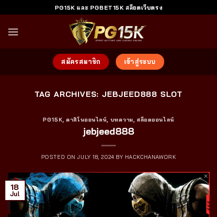
Skip
PG15K และ PGBET15K สล็อตเว็บตรง
to
content
สมัครสมาชิก
เข้าสู่ระบบ
TAG ARCHIVES:
JEBJEED888 SLOT
PG15K
,
คาสิโนออนไลน์
,
บทความ
,
สล็อตออนไลน์
jebjeed888
POSTED ON
JULY 18, 2024
BY
HACKCHANAWORK
18
Jul