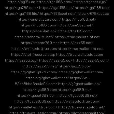
https://pg15k.co
https://tga1168.com/
https://tgabet.xyz/
http://tga789.com/
https://tga1168.net/
https://tga1168.top/
https://tga1168.life/
https://678xbet.net/
https://678xbet.co
https://ans-allstars.com/
https://rico168.net/
https://rico168.com/
https://one5bet.net/
https://one5bet.co/
https://tga199.com/
https://reborn789.net/
https://true-walletslot.net
https://reborn789.me/
https://jazz55.net/
https://walletslottrue.com
https://true-walletslot.net
https://slot-freecredit.top
https://true-walletslot.com
https://jazz55.top/
https://jazz-55.co/
https://jazz-55.com/
https://jazz-55.net/
https://jazz55.co/
https://g2gbetvip888.com/
https://g2gbetwallet.com/
https://g2gbetwallet.net/
https://xn-
-82ca8bbo3nc4a9d.com/
https://g2gbetwallet.co/
https://tga689.com
https://tga689.me/
https://tgabet689.com
https://tgabet689.net/
https://tgabet689.co
https://walletslottrue.com/
https://wallet-slottrue.com/
https://true-walletslot.net/
https://true-walletslot.com/
https://slot-freecredit.top/