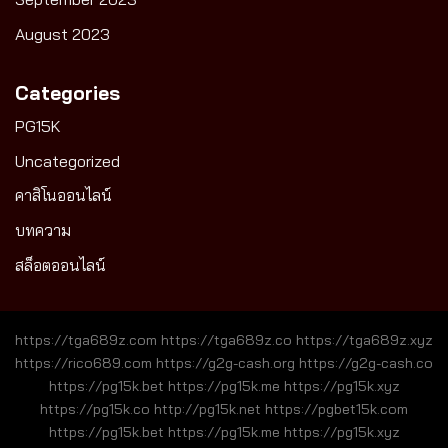
August 2023
Categories
PG15K
Uncategorized
คาสิโนออนไลน์
บทความ
สล็อตออนไลน์
https://tga689z.com
https://tga689z.co
https://tga689z.xyz
https://rico689.com
https://g2g-cash.org
https://g2g-cash.co
https://pg15k.bet
https://pg15k.me
https://pg15k.xyz
https://pg15k.co
http://pg15k.net
https://pgbet15k.com
https://pg15k.bet
https://pg15k.me
https://pg15k.xyz