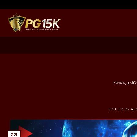
Skip
to
content
PG15K
,
คาสิ
POSTED ON
AU
23