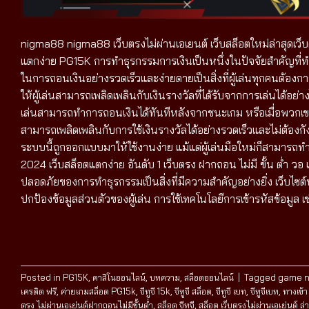
nigma88 nigma88 เว็บตรงไม่ผ่านเอเยนต์ เว็บสล็อตใหม่ล่าสุดเว็
แตกง่าย PG15K การทำธุรกรรมการเงินเป็นหนึ่งในปัจจัยสำคัญที่ทำ
ในการถอนเงินอย่างรวดเร็วและง่ายดายเป็นสิ่งที่ผู้เล่นทุกคนต้องการ โด
ให้ผู้เล่นสามารถเพลิดเพลินกับเงินรางวัลที่ได้รับจากการเล่นได้อย่า
เล่นสามารถทำการถอนเงินได้ทันทีหลังจากชนะเกม หรือเมื่อพวกเขา
สามารถเพลิดเพลินกับการใช้เงินรางวัลได้อย่างรวดเร็วและไม่ต้อง
ระบบนี้ถูกออกแบบมาให้ใช้งานง่าย แม้แต่ผู้เล่นมือใหม่ก็สามารถทำก
2024 เว็บสล็อตแตกง่าย อันดับ 1 เว็บตรง ฝากถอน ไม่มี ขั้น ต่ํา 
ปลอดภัยของการทำธุรกรรมเป็นสิ่งที่มีความสำคัญอย่างยิ่ง เว็บไซ
ปกป้องข้อมูลส่วนตัวของผู้เล่น การใช้เทคโนโลยีการเข้ารหัสข้อมูล
CO
Posted in
PG15K
,
คาสิโนออนไลน์
,
บทความ
,
สล็อตออนไลน์
|
Tagged
game 
เครดิต ฟรี
,
ค่ายเกมสล็อต PG15k
,
จีทูจี 15k
,
จีทูจี สล็อต
,
จีทูจี เบท
,
จีทูจีเบท
,
ทางเข้
ตรง ไม่ผ่านเอเย่นต์ฝากถอนไม่มีขั้นต่ํา
,
สล็อต จีทูจี
,
สล็อต เว็บตรงไม่ผ่านเอเย่นต์ ล่า