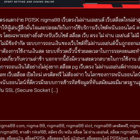
บตรงแตกง่าย PG15K nigma88 เว็บตรงไม่ผ่านเอเยนต์ เว็บสล็อตใหม่ล่าส
ให้ผู้เล่นรู้สึกมั่นใจและปลอดภัยในการใช้บริการเว็บไซต์พนันออนไลน
ยเฉพาะอย่างยิ่งสำหรับเว็บไซต์ สล็อต เว็บ ตรง ไม่ ผ่าน เอเย่นต์ ไม่มี ขั
งไม่มีข้อจำกัด ระบบการถอนเงินของเว็บไซต์ที่ไม่ผ่านเอเย่นต์นั้นถูกออกแบบ
ต้องการใช้งานเงินสด ระบบที่รวดเร็วนี้ช่วยลดเวลาในการรอคอยและทำให
กังวลเกี่ยวกับความล่าช้า นอกจากนี้ยังมีความสะดวกสบายในการใช้งาน เ
ารถอนเงินได้อย่างไม่ยุ่งยาก สล็อต pg เว็บตรง ไม่ผ่านเอเย่นต์ฝากถอนไม่
วอ เลท เว็บสล็อต เปิดใหม่ เครดิตฟรี ไม่ต้องฝาก ในโลกของการพนันออนไล
ต์พนันออนไลน์ที่ดีควรมีระบบการเข้ารหัสข้อมูลที่ทันสมัยและมีมาตรฐาน
 เช่น SSL (Secure Socket […]
NTINUE READING
→
nigma88 com
,
nigma 88
,
nigma88
,
nigma88 slot
,
nigma88 เครดิตฟรี
,
nigm
า nigma88
,
ทางเข้า nika168
,
สมัคร เว็บ พนัน สล็อต ไม่ ผ่าน เอเย่นต์
,
สล็อต nigma88
,
สุด
,
สล็อตg2g
,
สล็อตPG15k
,
สล็อตออนไลน์ g2gbet
,
สล็อตออนไลน์ PG15kbet
,
สล็อต