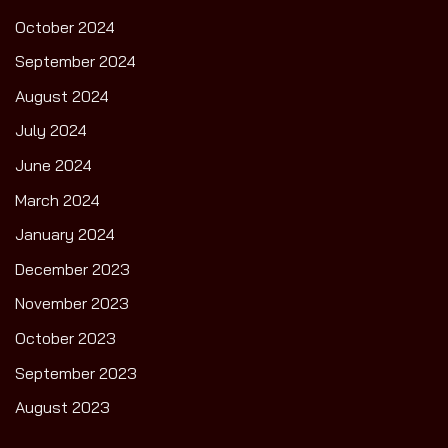
October 2024
September 2024
August 2024
July 2024
June 2024
March 2024
January 2024
December 2023
November 2023
October 2023
September 2023
August 2023