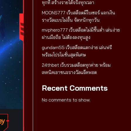
ทุกที่ สร้างรายได้จริงทุกเวลา
MOONS777 เว็บสล็อตมีใบเซอร์ แจกเงิน
รางวัลแบบไม่อั้น จัดหนักทุกวัน
mvphero777 เว็บสล็อตไม่มีขั้นต่ำ เล่นง่าย
ผ่านมือถือ ไม่ต้องลงทุนสูง
gundam55 เว็บสล็อตแตกง่าย เล่นฟรี
พร้อมโปรโมชั่นสุดพิเศษ
24thbet เว็บรวมสล็อตทุกค่าย พร้อม
เทคนิคเอาชนะรางวัลแจ็คพอต
Recent Comments
No comments to show.