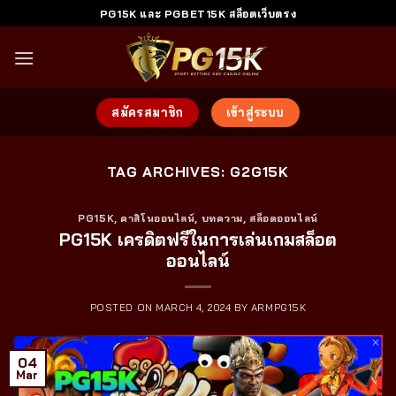
Skip
PG15K และ PGBET15K สล็อตเว็บตรง
to
content
สมัครสมาชิก
เข้าสู่ระบบ
TAG ARCHIVES:
G2G15K
PG15K
,
คาสิโนออนไลน์
,
บทความ
,
สล็อตออนไลน์
PG15K เครดิตฟรีในการเล่นเกมสล็อต
ออนไลน์
POSTED ON
MARCH 4, 2024
BY
ARMPG15K
04
Mar