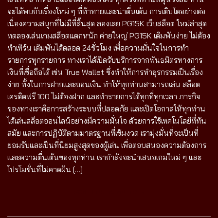
จะได้พบกับเรื่องใหม่ ๆ ที่ท้าทายและน่าตื่นเต้น การเติบโตอย่างต่อ
เนื่องความสนุกที่ไม่มีที่สิ้นสุด ลองเลย PG15K เว็บสล็อต ใหม่ล่าสุด
ทดลองเล่นเกมสล็อตแตกหนัก ค่ายใหญ่ PG15K เดิมพันง่าย ไม่ต้อง
ทำเทิร์น เดิมพันได้ตลอด 24ชั่วโมง เพื่อความมั่นใจในการทำ
รายการทุกรายการ ทางเราได้เปิดรับบริการจากพันธมิตรทางการ
เงินที่เชื่อถือได้ เช่น True Wallet ซึ่งทำให้การทำธุรกรรมเป็นเรื่อง
ง่าย ทั้งในการฝากและถอนเงิน ทำให้ทุกท่านสามารถเล่น สล็อต
เครดิตฟรี 100 ไม่ต้องฝาก และทำรายการได้ทุกที่ทุกเวลา ภารกิจ
ของทางเราคือการสร้างระบบที่ปลอดภัย และเปิดโอกาสให้ทุกท่าน
ได้เล่นสล็อตออนไลน์อย่างมีความมั่นใจ ด้วยการใช้เทคโนโลยีที่ทัน
สมัย และการปฏิบัติตามมาตรฐานที่เข้มงวด เรามุ่งมั่นที่จะเป็นที่
ยอมรับและเป็นที่นิยมสูงสุดของผู้เล่น เพื่อตอบสนองความต้องการ
และความตื่นเต้นของทุกท่าน เรากำลังจะนำเสนอเกมใหม่ ๆ และ
โปรโมชั่นที่ไม่คาดฝัน […]
CONTINUE READING
→