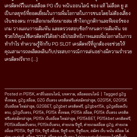
เครดิตฟรีในเกมสล็อต PG เว็บ พนันออนไลน์ ของ แท้ ไม่ล็อค ยู ส
เป็นกลยุทธ์ที่ยอดเยี่ยมในการเพิ่มโอกาสในการชนะโดยไม่ต้องเสี่ยง
เงินของตน การเลือกเกมที่เหมาะสม เข้าใจกฎกติกาและฟีเจอร์ของ
เกม วางแผนการเดิมพัน และตรวจสอบข้อกำหนดการเดิมพัน จะ
ช่วยให้คุณใช้เครดิตฟรีได้อย่างมีประสิทธิภาพและเพิ่มโอกาสในการ
ทำกำไร ทำความรู้จักกับ PG SLOT เครดิตฟรีที่ถูกต้องจะช่วยให้
คุณสามารถเพลิดเพลินกับประสบการณ์การเล่นอย่างมีความร่ำรวย
เครดิตฟรีจาก […]
CONTINUE READING
→
Posted in
PG15K
,
คาสิโนออนไลน์
,
บทความ
,
สล็อตออนไลน์
|
Tagged
g2g
ทั้งหมด
,
g2g สล็อต
,
G2G เว็บตรง เครดิตฟรีแค่สมัครล่าสุด
,
G2G15K
,
G2G15K
เว็บสล็อต ใหม่ล่าสุด
,
G2GBET
,
g2gbet เครดิตฟรี
,
g2gbet15k
,
g2gสล็อตเว็บ
ตรง
,
g2gเว็บตรง
,
PG15k
,
PG15k ทั้งหมด
,
PG15k สล็อต
,
PG15k เว็บตรง เครดิต
ฟรีแค่สมัครล่าสุด
,
PG15k เว็บสล็อต ใหม่ล่าสุด
,
PG15kBET
,
PG15kbet เครดิตฟรี
,
PG15kสล็อตเว็บตรง
,
PG15kเว็บตรง
,
ค่ายเกม จีทูจี
,
ค่ายเกมสล็อต g2g
,
ค่ายเกม
สล็อต PG15k
,
จีทูจี 15k
,
จีทูจี สล็อต
,
จีทูจี เบท
,
จีทูจีเบท
,
สมัคร เว็บ พนัน สล็อต ไม่
ผ่าน เอเย่นต์
,
สล็อต 2024
,
สล็อต pg เว็บตรง ไม่ผ่านเอเย่นต์ฝากถอนไม่มีขั้นต่ํา
,