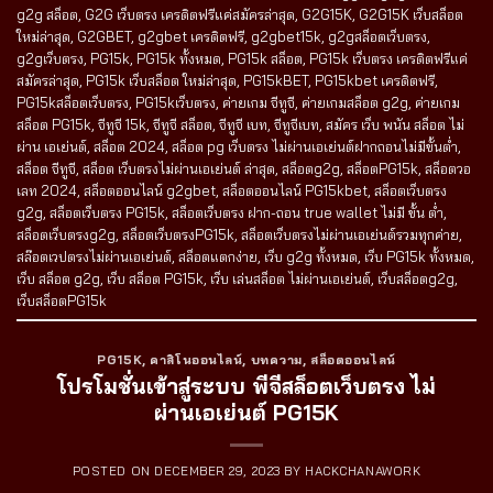
g2g สล็อต
,
G2G เว็บตรง เครดิตฟรีแค่สมัครล่าสุด
,
G2G15K
,
G2G15K เว็บสล็อต
ใหม่ล่าสุด
,
G2GBET
,
g2gbet เครดิตฟรี
,
g2gbet15k
,
g2gสล็อตเว็บตรง
,
g2gเว็บตรง
,
PG15k
,
PG15k ทั้งหมด
,
PG15k สล็อต
,
PG15k เว็บตรง เครดิตฟรีแค่
สมัครล่าสุด
,
PG15k เว็บสล็อต ใหม่ล่าสุด
,
PG15kBET
,
PG15kbet เครดิตฟรี
,
PG15kสล็อตเว็บตรง
,
PG15kเว็บตรง
,
ค่ายเกม จีทูจี
,
ค่ายเกมสล็อต g2g
,
ค่ายเกม
สล็อต PG15k
,
จีทูจี 15k
,
จีทูจี สล็อต
,
จีทูจี เบท
,
จีทูจีเบท
,
สมัคร เว็บ พนัน สล็อต ไม่
ผ่าน เอเย่นต์
,
สล็อต 2024
,
สล็อต pg เว็บตรง ไม่ผ่านเอเย่นต์ฝากถอนไม่มีขั้นต่ํา
,
สล็อต จีทูจี
,
สล็อต เว็บตรงไม่ผ่านเอเย่นต์ ล่าสุด
,
สล็อตg2g
,
สล็อตPG15k
,
สล็อตวอ
เลท 2024
,
สล็อตออนไลน์ g2gbet
,
สล็อตออนไลน์ PG15kbet
,
สล็อตเว็บตรง
g2g
,
สล็อตเว็บตรง PG15k
,
สล็อตเว็บตรง ฝาก-ถอน true wallet ไม่มี ขั้น ต่ํา
,
สล็อตเว็บตรงg2g
,
สล็อตเว็บตรงPG15k
,
สล็อตเว็บตรงไม่ผ่านเอเย่นต์รวมทุกค่าย
,
สล๊อตเวปตรงไม่ผ่านเอเย่นต์
,
สล็อตแตกง่าย
,
เว็บ g2g ทั้งหมด
,
เว็บ PG15k ทั้งหมด
,
เว็บ สล็อต g2g
,
เว็บ สล็อต PG15k
,
เว็บ เล่นสล็อต ไม่ผ่านเอเย่นต์
,
เว็บสล็อตg2g
,
เว็บสล็อตPG15k
PG15K
,
คาสิโนออนไลน์
,
บทความ
,
สล็อตออนไลน์
โปรโมชั่นเข้าสู่ระบบ พีจีสล็อตเว็บตรง ไม่
ผ่านเอเย่นต์ PG15K
POSTED ON
DECEMBER 29, 2023
BY
HACKCHANAWORK