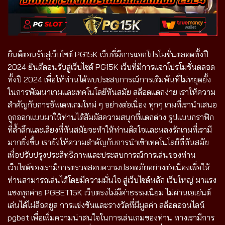
ยินดีตอนรับสู่เว็บไซต์ PG15K เว็บที่มีการแจกโปรโมชั่นตลอดทั้งปี
2024 ยินดีตอนรับสู่เว็บไซต์ PG15K เว็บที่มีการแจกโปรโมชั่นตลอด
ทั้งปี 2024 เพื่อให้ท่านได้พบประสบการณ์การเดิมพันที่ไม่หยุดยั้ง
ในการพัฒนาเกมและเทคโนโลยีทันสมัย สล็อตแตกง่าย เราให้ความ
สำคัญกับการอัพเดทเกมใหม่ ๆ อย่างต่อเนื่อง ทุกๆ เกมที่เรานำเสนอ
ถูกออกแบบมาให้ท่านได้สัมผัสความสนุกที่แตกต่าง รูปแบบกราฟิก
ที่ล้ำลึกและเสียงที่ทันสมัยจะทำให้ท่านติดใจและหลงรักเกมที่เรามี
มากยิ่งขึ้น เรายังให้ความสำคัญกับการนำเข้าเทคโนโลยีที่ทันสมัย
เพื่อปรับปรุงประสิทธิภาพและประสบการณ์การเล่นของท่าน
เว็บไซต์ของเรามีการตรวจสอบความปลอดภัยอย่างต่อเนื่องเพื่อให้
ท่านสามารถเล่นได้โดยมีความมั่นใจ สู่เว็บไซต์หลัก เว็บใหญ่ มาแรง
แซงทุกค่าย PGBET15K เว็บตรงไม่มีค่าธรรมเนียม ไม่ผ่านเอเย่นต์
เล่นได้ไม่ล็อคยูส การแข่งขันและรางวัลที่มีมูลค่า สล็อตออนไลน์
pgbet เพื่อเพิ่มความน่าสนใจในการเล่นเกมของท่าน ทางเรามีการ