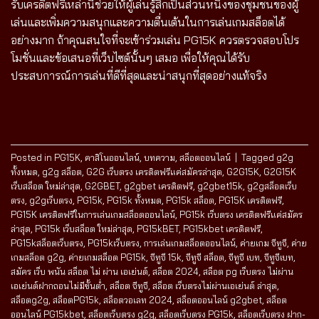
รับเครดิตฟรีเหล่านี้ช่วยให้ผู้เล่นรู้สึกเป็นส่วนหนึ่งของชุมชนของผู้
เล่นและเพิ่มความสนุกและความตื่นเต้นในการเล่นเกมสล็อตได้
อย่างมาก ถ้าคุณสนใจที่จะเข้าร่วมเล่น PG15K ควรตรวจสอบโปร
โมชั่นและข้อเสนอที่เว็บไซต์นั้นๆ เสมอ เพื่อให้คุณได้รับ
ประสบการณ์การเล่นที่ดีที่สุดและน่าสนุกที่สุดอย่างแท้จริง
CONTINUE READING
→
Posted in
PG15K
,
คาสิโนออนไลน์
,
บทความ
,
สล็อตออนไลน์
|
Tagged
g2g
ทั้งหมด
,
g2g สล็อต
,
G2G เว็บตรง เครดิตฟรีแค่สมัครล่าสุด
,
G2G15K
,
G2G15K
เว็บสล็อต ใหม่ล่าสุด
,
G2GBET
,
g2gbet เครดิตฟรี
,
g2gbet15k
,
g2gสล็อตเว็บ
ตรง
,
g2gเว็บตรง
,
PG15k
,
PG15k ทั้งหมด
,
PG15k สล็อต
,
PG15K เครดิตฟรี
,
PG15K เครดิตฟรีในการเล่นเกมสล็อตออนไลน์
,
PG15k เว็บตรง เครดิตฟรีแค่สมัคร
ล่าสุด
,
PG15k เว็บสล็อต ใหม่ล่าสุด
,
PG15kBET
,
PG15kbet เครดิตฟรี
,
PG15kสล็อตเว็บตรง
,
PG15kเว็บตรง
,
การเล่นเกมสล็อตออนไลน์
,
ค่ายเกม จีทูจี
,
ค่าย
เกมสล็อต g2g
,
ค่ายเกมสล็อต PG15k
,
จีทูจี 15k
,
จีทูจี สล็อต
,
จีทูจี เบท
,
จีทูจีเบท
,
สมัคร เว็บ พนัน สล็อต ไม่ ผ่าน เอเย่นต์
,
สล็อต 2024
,
สล็อต pg เว็บตรง ไม่ผ่าน
เอเย่นต์ฝากถอนไม่มีขั้นต่ํา
,
สล็อต จีทูจี
,
สล็อต เว็บตรงไม่ผ่านเอเย่นต์ ล่าสุด
,
สล็อตg2g
,
สล็อตPG15k
,
สล็อตวอเลท 2024
,
สล็อตออนไลน์ g2gbet
,
สล็อต
ออนไลน์ PG15kbet
,
สล็อตเว็บตรง g2g
,
สล็อตเว็บตรง PG15k
,
สล็อตเว็บตรง ฝาก-