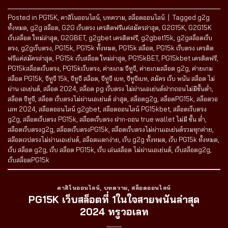
Posted in
PG15K
,
คาสิโนออนไลน์
,
บทความ
,
สล็อตออนไลน์
|
Tagged
g2g
ทั้งหมด
,
g2g สล็อต
,
G2G เว็บตรง เครดิตฟรีแค่สมัครล่าสุด
,
G2G15K
,
G2G15K
เว็บสล็อต ใหม่ล่าสุด
,
G2GBET
,
g2gbet เครดิตฟรี
,
g2gbet15k
,
g2gสล็อตเว็บ
ตรง
,
g2gเว็บตรง
,
PG15k
,
PG15k ทั้งหมด
,
PG15k สล็อต
,
PG15k เว็บตรง เครดิต
ฟรีแค่สมัครล่าสุด
,
PG15k เว็บสล็อต ใหม่ล่าสุด
,
PG15kBET
,
PG15kbet เครดิตฟรี
,
PG15kสล็อตเว็บตรง
,
PG15kเว็บตรง
,
ค่ายเกม จีทูจี
,
ค่ายเกมสล็อต g2g
,
ค่ายเกม
สล็อต PG15k
,
จีทูจี 15k
,
จีทูจี สล็อต
,
จีทูจี เบท
,
จีทูจีเบท
,
สมัคร เว็บ พนัน สล็อต ไม่
ผ่าน เอเย่นต์
,
สล็อต 2024
,
สล็อต pg เว็บตรง ไม่ผ่านเอเย่นต์ฝากถอนไม่มีขั้นต่ํา
,
สล็อต จีทูจี
,
สล็อต เว็บตรงไม่ผ่านเอเย่นต์ ล่าสุด
,
สล็อตg2g
,
สล็อตPG15k
,
สล็อตวอ
เลท 2024
,
สล็อตออนไลน์ g2gbet
,
สล็อตออนไลน์ PG15kbet
,
สล็อตเว็บตรง
g2g
,
สล็อตเว็บตรง PG15k
,
สล็อตเว็บตรง ฝาก-ถอน true wallet ไม่มี ขั้น ต่ํา
,
สล็อตเว็บตรงg2g
,
สล็อตเว็บตรงPG15k
,
สล็อตเว็บตรงไม่ผ่านเอเย่นต์รวมทุกค่าย
,
สล๊อตเวปตรงไม่ผ่านเอเย่นต์
,
สล็อตแตกง่าย
,
เว็บ g2g ทั้งหมด
,
เว็บ PG15k ทั้งหมด
,
เว็บ สล็อต g2g
,
เว็บ สล็อต PG15k
,
เว็บ เล่นสล็อต ไม่ผ่านเอเย่นต์
,
เว็บสล็อตg2g
,
เว็บสล็อตPG15k
คาสิโนออนไลน์
,
บทความ
,
สล็อตออนไลน์
PG15K เว็บสล็อตที่ 1ในใจสายพนันล่าสุด
2024 ทรูวอเลท