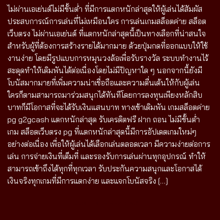
ไม่ผ่านเอเย่นต์ไม่มีขั้นต่ำ ที่มีการแตกหนักล่าสุดให้ผู้เล่นได้สัมผัส
ประสบการณ์การเล่นที่ไม่เหมือนใคร การเล่นเกมสล็อตค่าย สล็อต
เว็บตรง ไม่ผ่านเอเย่นต์ ที่แตกหนักล่าสุดนี้เป็นทางเลือกที่น่าสนใจ
สำหรับผู้ที่ต้องการสร้างรายได้มากมาย ด้วยปุ่มกดที่ออกแบบให้ใช้
งานง่าย โดยมีรูปแบบการหมุนวงล้อเพื่อรับรางวัล ระบบทำงานไร้
สะดุดทำให้เดิมพันได้ต่อเนื่องโดยไม่มีปัญหาใด ๆ นอกจากนี้ยังมี
โบนัสมากมายที่เพิ่มความน่าเชื่อถือและความตื่นเต้นให้กับผู้เล่น
ใครก็ตามสามารถมาร่วมสนุกได้ทันทีโดยการลงทุนเพียงหลักสิบ
บาทก็มีโอกาสที่จะได้รับเงินแสนบาท ทางเข้าเดิมพัน เกมสล็อตค่าย
pg g2gcash แตกหนักล่าสุด รับเครดิตฟรี ฝาก ถอน ไม่มีขั้นต่ำ
เกม สล็อตเว็บตรง pg ที่แตกหนักล่าสุดนี้มีการอัปเดตเกมใหม่ๆ
อย่างต่อเนื่อง เพื่อให้ผู้เล่นได้เลือกเล่นตลอดเวลา มีความง่ายต่อการ
เล่น การจ่ายเงินที่เต็มที่ และรองรับการเล่นผ่านทุกอุปกรณ์ ทำให้
สามารถเข้าถึงได้ทุกที่ทุกเวลา รับประกันความสนุกและโอกาสได้
เงินจริงทุกเกมที่มีการแตกง่าย และแจกโบนัสจริง […]
CONTINUE READING
→