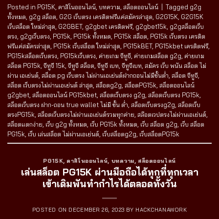
Posted in
PG15K
,
คาสิโนออนไลน์
,
บทความ
,
สล็อตออนไลน์
|
Tagged
g2g
ทั้งหมด
,
g2g สล็อต
,
G2G เว็บตรง เครดิตฟรีแค่สมัครล่าสุด
,
G2G15K
,
G2G15K
เว็บสล็อต ใหม่ล่าสุด
,
G2GBET
,
g2gbet เครดิตฟรี
,
g2gbet15k
,
g2gสล็อตเว็บ
ตรง
,
g2gเว็บตรง
,
PG15k
,
PG15k ทั้งหมด
,
PG15k สล็อต
,
PG15k เว็บตรง เครดิต
ฟรีแค่สมัครล่าสุด
,
PG15k เว็บสล็อต ใหม่ล่าสุด
,
PG15kBET
,
PG15kbet เครดิตฟรี
,
PG15kสล็อตเว็บตรง
,
PG15kเว็บตรง
,
ค่ายเกม จีทูจี
,
ค่ายเกมสล็อต g2g
,
ค่ายเกม
สล็อต PG15k
,
จีทูจี 15k
,
จีทูจี สล็อต
,
จีทูจี เบท
,
จีทูจีเบท
,
สมัคร เว็บ พนัน สล็อต ไม่
ผ่าน เอเย่นต์
,
สล็อต pg เว็บตรง ไม่ผ่านเอเย่นต์ฝากถอนไม่มีขั้นต่ํา
,
สล็อต จีทูจี
,
สล็อต เว็บตรงไม่ผ่านเอเย่นต์ ล่าสุด
,
สล็อตg2g
,
สล็อตPG15k
,
สล็อตออนไลน์
g2gbet
,
สล็อตออนไลน์ PG15kbet
,
สล็อตเว็บตรง g2g
,
สล็อตเว็บตรง PG15k
,
สล็อตเว็บตรง ฝาก-ถอน true wallet ไม่มี ขั้น ต่ํา
,
สล็อตเว็บตรงg2g
,
สล็อตเว็บ
ตรงPG15k
,
สล็อตเว็บตรงไม่ผ่านเอเย่นต์รวมทุกค่าย
,
สล๊อตเวปตรงไม่ผ่านเอเย่นต์
,
สล็อตแตกง่าย
,
เว็บ g2g ทั้งหมด
,
เว็บ PG15k ทั้งหมด
,
เว็บ สล็อต g2g
,
เว็บ สล็อต
PG15k
,
เว็บ เล่นสล็อต ไม่ผ่านเอเย่นต์
,
เว็บสล็อตg2g
,
เว็บสล็อตPG15k
PG15K
,
คาสิโนออนไลน์
,
บทความ
,
สล็อตออนไลน์
เล่นสล็อต PG15K ผ่านมือถือได้ทุกที่ทุกเวลา
เข้าเดิมพันทำกำไรได้ตลอดทั้งวัน
POSTED ON
DECEMBER 26, 2023
BY
HACKCHANAWORK