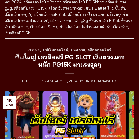
เลท 2024
,
สล็อตออนไลน์ g2gbet
,
สล็อตออนไลน์ PG15kbet
,
สล็อตเว็บตรง
g2g
,
สล็อตเว็บตรง PG15k
,
สล็อตเว็บตรง ฝาก-ถอน true wallet ไม่มี ขั้น ต่ํา
,
สล็อตเว็บตรงg2g
,
สล็อตเว็บตรงPG15k
,
สล็อตเว็บตรงไม่ผ่านเอเย่นต์รวมทุกค่าย
,
สล๊อตเวปตรงไม่ผ่านเอเย่นต์
,
สล็อตแตกง่าย
,
เว็บ g2g ทั้งหมด
,
เว็บ PG15k ทั้งหมด
,
เว็บ สล็อต g2g
,
เว็บ สล็อต PG15k
,
เว็บ เล่นสล็อต ไม่ผ่านเอเย่นต์
,
เว็บสล็อตg2g
,
เว็บสล็อตPG15k
PG15K
,
คาสิโนออนไลน์
,
บทความ
,
สล็อตออนไลน์
เว็บใหญ่ เครดิตฟรี PG SLOT เว็บตรงแตก
หนัก PG15K มาแรงสุดๆ
POSTED ON
JANUARY 16, 2024
BY
HACKCHANAWORK
16
Jan