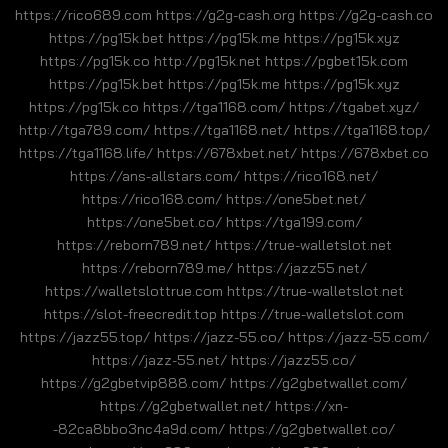
https://rico689.com
https://g2g-cash.org
https://g2g-cash.co
https://pg15k.bet
https://pg15k.me
https://pg15k.xyz
https://pg15k.co
http://pg15k.net
https://pgbet15k.com
https://pg15k.bet
https://pg15k.me
https://pg15k.xyz
https://pg15k.co
https://tga1168.com/
https://tgabet.xyz/
http://tga789.com/
https://tga1168.net/
https://tga1168.top/
https://tga1168.life/
https://678xbet.net/
https://678xbet.co
https://ans-allstars.com/
https://rico168.net/
https://rico168.com/
https://one5bet.net/
https://one5bet.co/
https://tga199.com/
https://reborn789.net/
https://true-walletslot.net
https://reborn789.me/
https://jazz55.net/
https://walletslottrue.com
https://true-walletslot.net
https://slot-freecredit.top
https://true-walletslot.com
https://jazz55.top/
https://jazz-55.co/
https://jazz-55.com/
https://jazz-55.net/
https://jazz55.co/
https://g2gbetvip888.com/
https://g2gbetwallet.com/
https://g2gbetwallet.net/
https://xn-
-82ca8bbo3nc4a9d.com/
https://g2gbetwallet.co/