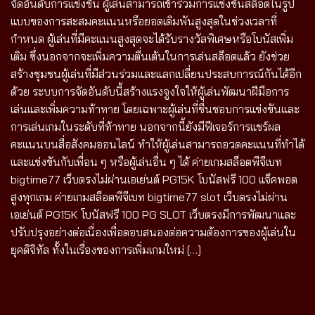
จัดอันดับการแข่งขัน ผู้เล่นสามารถเข้าร่วมการแข่งขันสล็อตในรูป
แบบของการสะสมคะแนนหรือยอดเดิมพันสูงสุดในช่วงเวลาที่
กำหนด ผู้เล่นที่มีคะแนนสูงสุดจะได้รับรางวัลพิเศษหรือโบนัสเพิ่ม
เติม ซึ่งนอกจากจะเพิ่มความตื่นเต้นในการเล่นสล็อตแล้ว ยังช่วย
สร้างชุมชนผู้เล่นที่มีส่วนร่วมและแลกเปลี่ยนประสบการณ์กันได้อีก
ด้วย ระบบการจัดอันดับนี้สร้างแรงจูงใจให้ผู้เล่นพัฒนาฝีมือการ
เล่นและเพิ่มความท้าทาย โดยเฉพาะผู้เล่นที่ชื่นชอบการแข่งขันและ
การเล่นเกมในระดับที่ท้าทาย นอกจากนี้ยังมีฟีเจอร์การแชร์ผล
คะแนนบนสื่อสังคมออนไลน์ ทำให้ผู้เล่นสามารถอวดคะแนนที่ทำได้
และแข่งขันกับเพื่อน ๆ หรือผู้เล่นอื่น ๆ ได้ ค่ายเกมสล็อตพีจีเบท
bigtime77 เว็บตรงไม่ผ่านเอเย่นต์ PG15K โบนัสฟรี 100 แจ็คพอต
สูงทุกเกม ค่ายเกมสล็อตพีจีเบท bigtime77 slot เว็บตรงไม่ผ่าน
เอเย่นต์ PG15K โบนัสฟรี 100 PG SLOT เว็บตรงมีการพัฒนาและ
ปรับปรุงอย่างต่อเนื่องเพื่อตอบสนองต่อความต้องการของผู้เล่นใน
ยุคดิจิทัล ทั้งในเรื่องของการเพิ่มเกมใหม่ […]
CONTINUE READING
→