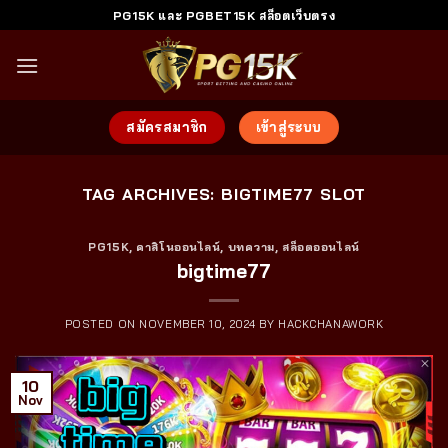
Skip
PG15K และ PGBET15K สล็อตเว็บตรง
to
content
สมัครสมาชิก
เข้าสู่ระบบ
TAG ARCHIVES:
BIGTIME77 SLOT
PG15K
,
คาสิโนออนไลน์
,
บทความ
,
สล็อตออนไลน์
bigtime77
POSTED ON
NOVEMBER 10, 2024
BY
HACKCHANAWORK
10
Nov