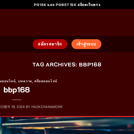
PG15K และ PGBET15K สล็อตเว็บตรง
สมัครสมาชิก
เข้าสู่ระบบ
TAG ARCHIVES:
BBP168
โนออนไลน์
,
บทความ
,
สล็อตออนไลน์
bbp168
OBER 18, 2024
BY
HACKCHANAWORK