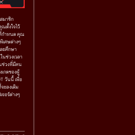
บสมาชิก
ณตั้งใจไว้
ที่กำหนด คุณ
์พิเศษต่างๆ
จและศึกษา
น์ในช่วงเวลา
นช่วงที่มีคน
งเกตของผู้
ันนี้ เพื่อ
่จะลงเดิม
ีเจอร์ต่างๆ