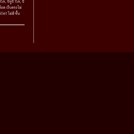
15k
,
จีทูจี 15k
,
จี
็อต เว็บตรงไม่
et ไม่มี ขั้น