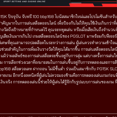
5K ปัจจุบัน รับฟรี 100 bbp168 โบนัสสมาชิกใหม่และโปรโมชันสำหรั
ัญมากในการเล่นสล็อตออนไลน์ เพื่อป้องกันไม่ให้คุณใช้เงินเกินกว่าที่คุ
งวัลถึงเป้าหมายที่กำหนดไว้ คุณจะหยุดเล่น หรือเมื่อเสียเงินถึงจำนวน
การสูญเสียเงินมากเกินไป เกมสล็อตออนไลน์ของ PGSLOT มาพร้อมกับฟีเจอร
จอร์พิเศษที่คุณสามารถปลดล็อคในระหว่างการเล่น ผู้เล่นควรทำความเข้าใ
เป็นตัวช่วยสำคัญในการเพิ่มเงินรางวัลให้คุณได้มากขึ้น การเล่นสล็อตออนไล
แม้ว่าผลลัพธ์ของการเล่นสล็อตจะขึ้นอยู่กับการสุ่ม แต่บางครั้งการเล่นใ
ม การเลือกช่วงเวลาที่เหมาะสมในการเล่นขึ้นอยู่กับการทดลองและการสั
68 สล็อตวอเลท ฝากถอน ไม่มีขั้นต่ำ ร่วมเป็นสมาชิกกับ PG15K SLOT ว
กม อีกหนึ่งเทคนิคที่ผู้เล่นไม่ควรมองข้ามคือการทดลองเล่นเกมก่อนที
ินจริง การทดลองเล่นนี้ช่วยให้ผู้เล่นได้รู้จักกับรูปแบบการเล่นของเกม ฟ
NTINUE READING
→