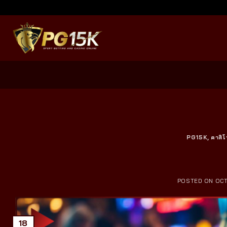
Skip
to
content
PG15K
,
คาสิ
POSTED ON
OCT
18