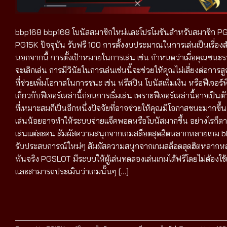
bbp168 bbp168 โบนัสสมาชิกใหม่และโปรโมชันสำหรับสมาชิก PG1
PG15K ปัจจุบัน รับฟรี 100 การตั้งงบประมาณในการเล่นเป็นเรื่องสำค
นอกจากนี้ การตั้งเป้าหมายในการเล่น เช่น กำหนดว่าเมื่อคุณชนะรา
จะเลิกเล่น การมีวินัยในการเล่นเช่นนี้จะช่วยให้คุณไม่เสี่ยงต่อ
ที่ช่วยเพิ่มโอกาสในการชนะ เช่น ฟรีสปิน โบนัสเพิ่มเงิน หรือฟีเ
เกี่ยวกับฟีเจอร์เหล่านี้ก่อนการเริ่มเล่น เพราะฟีเจอร์เหล่านี้อาจ
ที่เหมาะสมก็เป็นอีกหนึ่งปัจจัยที่อาจช่วยให้คุณมีโอกาสชนะมากขึ้น 
เล่นน้อยอาจทำให้ระบบจ่ายแจ็คพอตหรือโบนัสมากขึ้น อย่างไรก็ตา
เล่นแต่ละคน สัมผัสความสนุกจากเกมสล็อตสุดฮิตหลากหลายเกม bbp1
รับประสบการณ์ใหม่ๆ สัมผัสความสนุกจากเกมสล็อตสุดฮิตหลากหลายเ
พันจริง PGSLOT มีระบบให้ผู้เล่นทดลองเล่นเกมได้ฟรีโดยไม่ต้องใช้เง
และสามารถประเมินว่าเกมนั้นๆ […]
CO