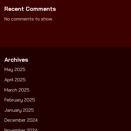
Recent Comments
No comments to show.
Archives
May 2025
April 2025
March 2025
February 2025
January 2025
December 2024
November 2024