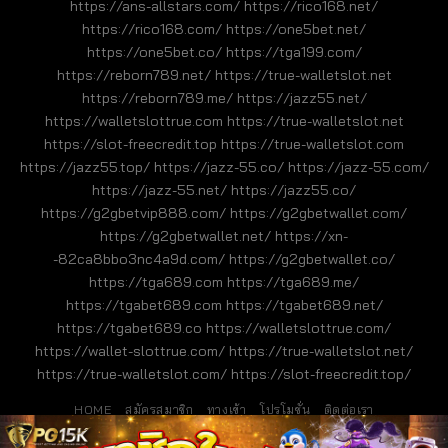
https://ans-allstars.com/
https://rico168.net/
https://rico168.com/
https://one5bet.net/
https://one5bet.co/
https://tga199.com/
https://reborn789.net/
https://true-walletslot.net
https://reborn789.me/
https://jazz55.net/
https://walletslottrue.com
https://true-walletslot.net
https://slot-freecredit.top
https://true-walletslot.com
https://jazz55.top/
https://jazz-55.co/
https://jazz-55.com/
https://jazz-55.net/
https://jazz55.co/
https://g2gbetvip888.com/
https://g2gbetwallet.com/
https://g2gbetwallet.net/
https://xn-
-82ca8bbo3nc4a9d.com/
https://g2gbetwallet.co/
https://tga689.com
https://tga689.me/
https://tgabet689.com
https://tgabet689.net/
https://tgabet689.co
https://walletslottrue.com/
https://wallet-slottrue.com/
https://true-walletslot.net/
https://true-walletslot.com/
https://slot-freecredit.top/
HOME
สมัครสมาชิก
ทางเข้า
โปรโมชั่น
ติดต่อเรา
Copyright 2026 ©
pg15k