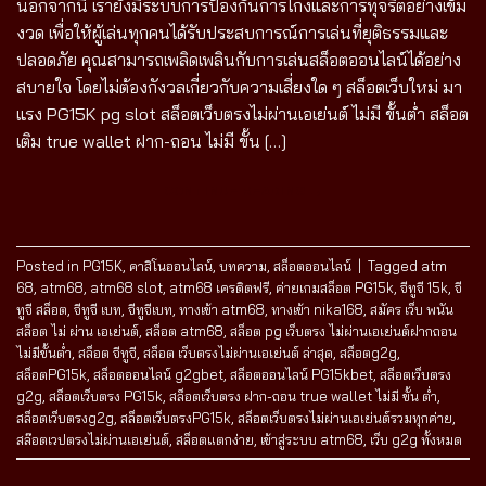
นอกจากนี้ เรายังมีระบบการป้องกันการโกงและการทุจริตอย่างเข้ม
งวด เพื่อให้ผู้เล่นทุกคนได้รับประสบการณ์การเล่นที่ยุติธรรมและ
ปลอดภัย คุณสามารถเพลิดเพลินกับการเล่นสล็อตออนไลน์ได้อย่าง
สบายใจ โดยไม่ต้องกังวลเกี่ยวกับความเสี่ยงใด ๆ สล็อตเว็บใหม่ มา
แรง PG15K pg slot สล็อตเว็บตรงไม่ผ่านเอเย่นต์ ไม่มี ขั้นต่ำ สล็อต
เติม true wallet ฝาก-ถอน ไม่มี ขั้น […]
CONTINUE READING
→
Posted in
PG15K
,
คาสิโนออนไลน์
,
บทความ
,
สล็อตออนไลน์
|
Tagged
atm
68
,
atm68
,
atm68 slot
,
atm68 เครดิตฟรี
,
ค่ายเกมสล็อต PG15k
,
จีทูจี 15k
,
จี
ทูจี สล็อต
,
จีทูจี เบท
,
จีทูจีเบท
,
ทางเข้า atm68
,
ทางเข้า nika168
,
สมัคร เว็บ พนัน
สล็อต ไม่ ผ่าน เอเย่นต์
,
สล็อต atm68
,
สล็อต pg เว็บตรง ไม่ผ่านเอเย่นต์ฝากถอน
ไม่มีขั้นต่ํา
,
สล็อต จีทูจี
,
สล็อต เว็บตรงไม่ผ่านเอเย่นต์ ล่าสุด
,
สล็อตg2g
,
สล็อตPG15k
,
สล็อตออนไลน์ g2gbet
,
สล็อตออนไลน์ PG15kbet
,
สล็อตเว็บตรง
g2g
,
สล็อตเว็บตรง PG15k
,
สล็อตเว็บตรง ฝาก-ถอน true wallet ไม่มี ขั้น ต่ํา
,
สล็อตเว็บตรงg2g
,
สล็อตเว็บตรงPG15k
,
สล็อตเว็บตรงไม่ผ่านเอเย่นต์รวมทุกค่าย
,
สล๊อตเวปตรงไม่ผ่านเอเย่นต์
,
สล็อตแตกง่าย
,
เข้าสู่ระบบ atm68
,
เว็บ g2g ทั้งหมด