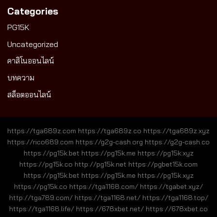
Categories
PG15K
Uncategorized
คาสิโนออนไลน์
บทความ
สล็อตออนไลน์
https://tga689z.com
https://tga689z.co
https://tga689z.xyz
https://rico689.com
https://g2g-cash.org
https://g2g-cash.co
https://pg15k.bet
https://pg15k.me
https://pg15k.xyz
https://pg15k.co
http://pg15k.net
https://pgbet15k.com
https://pg15k.bet
https://pg15k.me
https://pg15k.xyz
https://pg15k.co
https://tga1168.com/
https://tgabet.xyz/
http://tga789.com/
https://tga1168.net/
https://tga1168.top/
https://tga1168.life/
https://678xbet.net/
https://678xbet.co