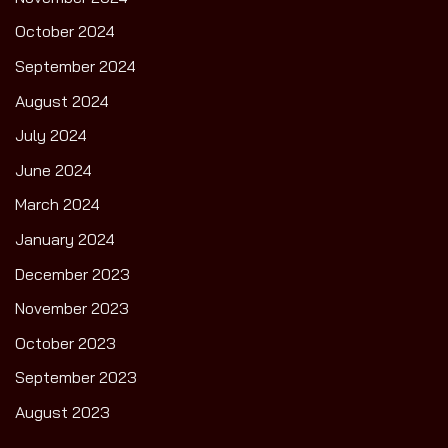
October 2024
September 2024
August 2024
July 2024
June 2024
March 2024
January 2024
December 2023
November 2023
October 2023
September 2023
August 2023