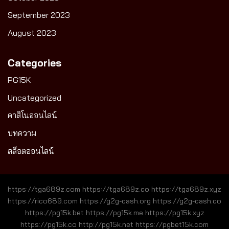
September 2023
August 2023
Categories
PG15K
Uncategorized
คาสิโนออนไลน์
บทความ
สล็อตออนไลน์
https://tga689z.com
https://tga689z.co
https://tga689z.xyz
https://rico689.com
https://g2g-cash.org
https://g2g-cash.co
https://pg15k.bet
https://pg15k.me
https://pg15k.xyz
https://pg15k.co
http://pg15k.net
https://pgbet15k.com