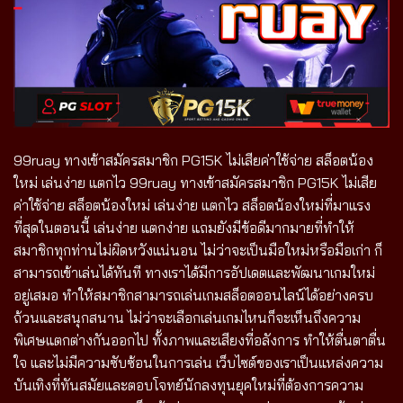
99ruay ทางเข้าสมัครสมาชิก PG15K ไม่เสียค่าใช้จ่าย สล็อตน้อง
ใหม่ เล่นง่าย แตกไว 99ruay ทางเข้าสมัครสมาชิก PG15K ไม่เสีย
ค่าใช้จ่าย สล็อตน้องใหม่ เล่นง่าย แตกไว สล็อตน้องใหม่ที่มาแรง
ที่สุดในตอนนี้ เล่นง่าย แตกง่าย แถมยังมีข้อดีมากมายที่ทำให้
สมาชิกทุกท่านไม่ผิดหวังแน่นอน ไม่ว่าจะเป็นมือใหม่หรือมือเก่า ก็
สามารถเข้าเล่นได้ทันที ทางเราได้มีการอัปเดตและพัฒนาเกมใหม่
อยู่เสมอ ทำให้สมาชิกสามารถเล่นเกมสล็อตออนไลน์ได้อย่างครบ
ถ้วนและสนุกสนาน ไม่ว่าจะเลือกเล่นเกมไหนก็จะเห็นถึงความ
พิเศษแตกต่างกันออกไป ทั้งภาพและเสียงที่อลังการ ทำให้ตื่นตาตื่น
ใจ และไม่มีความซับซ้อนในการเล่น เว็บไซต์ของเราเป็นแหล่งความ
บันเทิงที่ทันสมัยและตอบโจทย์นักลงทุนยุคใหม่ที่ต้องการความ