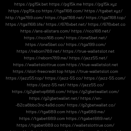
https://pg15k.bet
https://pg15k.me
https://pg15k.xyz
https://pg15k.co
https://tga1168.com/
https://tgabet.xyz/
http://tga789.com/
https://tga1168.net/
https://tga1168.top/
https://tga1168.life/
https://678xbet.net/
https://678xbet.co
https://ans-allstars.com/
https://rico168.net/
https://rico168.com/
https://one5bet.net/
https://one5bet.co/
https://tga199.com/
https://reborn789.net/
https://true-walletslot.net
https://reborn789.me/
https://jazz55.net/
https://walletslottrue.com
https://true-walletslot.net
https://slot-freecredit.top
https://true-walletslot.com
https://jazz55.top/
https://jazz-55.co/
https://jazz-55.com/
https://jazz-55.net/
https://jazz55.co/
https://g2gbetvip888.com/
https://g2gbetwallet.com/
https://g2gbetwallet.net/
https://xn-
-82ca8bbo3nc4a9d.com/
https://g2gbetwallet.co/
https://tga689.com
https://tga689.me/
https://tgabet689.com
https://tgabet689.net/
https://tgabet689.co
https://walletslottrue.com/