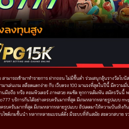
มัย สามารถเข้ามาทำรายการ ฝากถอน ไม่มีขั้นต่ำ ร่วมสนุกลุ้นรางวัลโบนั
ามาเล่นเกม สล็อตแตกง่าย กับ เว็บตรง 100 มาแรงที่สุดในปีนี้ มีความมั
านมือถือ หรือ คอมพิวเตอร์ ภาพสวย คมชัด ทุกการเดิมพัน สมัครวันนี้ พร
777 บริการกันได้อย่างครบครันมากที่สุด มีเกมหลากหลายรูปแบบ m
างครบครันมากที่สุด มีเกมหลากหลายรูปแบบ อัปเดตมาให้ความบันเทิงกัน
บไซต์เกมชั้นนำ หลากหลายแบรนด์ดัง มีระบบที่ทันสมัย สะดวกสบาย รวด