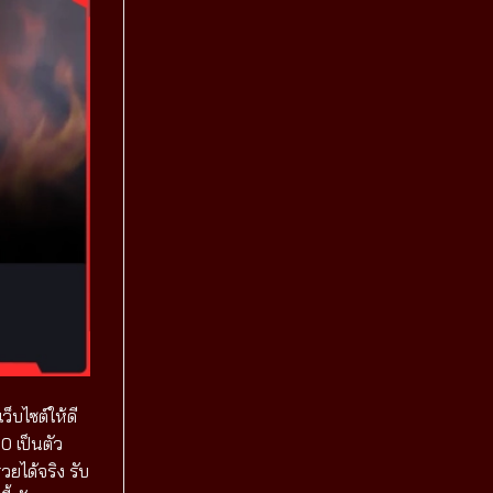
็บไซต์ให้ดี
0 เป็นตัว
วยได้จริง รับ