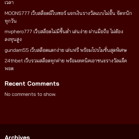
เวลา
MOONS777 เว็บสล็อตมีใบเซอร์ แจกเงินรางวัลแบบไม่อั้น จัดหนัก
ทุกวัน
mvphero777 เว็บสล็อตไม่มีขั้นต่ำ เล่นง่าย ผ่านมือถือ ไม่ต้อง
ลงทุนสูง
gundam55 เว็บสล็อตแตกง่าย เล่นฟรี พร้อมโปรโมชั่นสุดพิเศษ
24thbet เว็บรวมสล็อตทุกค่าย พร้อมเทคนิคเอาชนะรางวัลแจ็ค
พอต
Recent Comments
No comments to show.
Archives