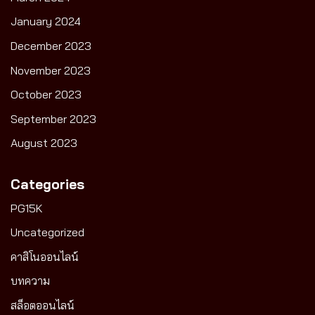
January 2024
December 2023
November 2023
October 2023
September 2023
August 2023
Categories
PG15K
Uncategorized
คาสิโนออนไลน์
บทความ
สล็อตออนไลน์