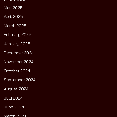
May 2025
April 2025
March 2025
February 2025
January 2025
December 2024
November 2024
October 2024
September 2024
August 2024
July 2024
June 2024
March 2024