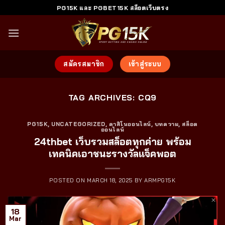
Skip
PG15K และ PGBET15K สล็อตเว็บตรง
to
content
สมัครสมาชิก
เข้าสู่ระบบ
TAG ARCHIVES:
CQ9
PG15K
,
UNCATEGORIZED
,
คาสิโนออนไลน์
,
บทความ
,
สล็อต
ออนไลน์
24thbet เว็บรวมสล็อตทุกค่าย พร้อม
เทคนิคเอาชนะรางวัลแจ็คพอต
POSTED ON
MARCH 18, 2025
BY
ARMPG15K
18
Mar