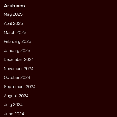
Archives
May 2025
April 2025
March 2025
February 2025
January 2025
December 2024
November 2024
October 2024
September 2024
August 2024
July 2024
June 2024