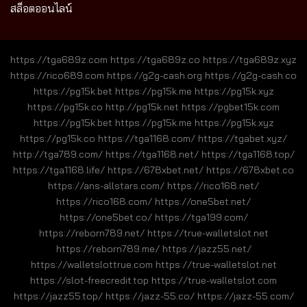
สล็อตออนไลน์
https://tga689z.com
https://tga689z.co
https://tga689z.xyz
https://rico689.com
https://g2g-cash.org
https://g2g-cash.co
https://pg15k.bet
https://pg15k.me
https://pg15k.xyz
https://pg15k.co
http://pg15k.net
https://pgbet15k.com
https://pg15k.bet
https://pg15k.me
https://pg15k.xyz
https://pg15k.co
https://tga1168.com/
https://tgabet.xyz/
http://tga789.com/
https://tga1168.net/
https://tga1168.top/
https://tga1168.life/
https://678xbet.net/
https://678xbet.co
https://ans-allstars.com/
https://rico168.net/
https://rico168.com/
https://one5bet.net/
https://one5bet.co/
https://tga199.com/
https://reborn789.net/
https://true-walletslot.net
https://reborn789.me/
https://jazz55.net/
https://walletslottrue.com
https://true-walletslot.net
https://slot-freecredit.top
https://true-walletslot.com
https://jazz55.top/
https://jazz-55.co/
https://jazz-55.com/