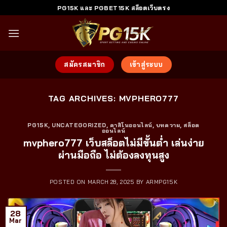
Skip
PG15K และ PGBET15K สล็อตเว็บตรง
to
content
สมัครสมาชิก
เข้าสู่ระบบ
TAG ARCHIVES:
MVPHERO777
PG15K
,
UNCATEGORIZED
,
คาสิโนออนไลน์
,
บทความ
,
สล็อต
ออนไลน์
mvphero777 เว็บสล็อตไม่มีขั้นต่ำ เล่นง่าย
ผ่านมือถือ ไม่ต้องลงทุนสูง
POSTED ON
MARCH 28, 2025
BY
ARMPG15K
28
Mar