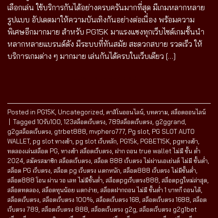
เลือกเล่น ใช้บริการกันได้อย่างครบครันมากที่สุด มีเกมหลากหลาย
รูปแบบ อัปเดตมาให้ความบันเทิงกันอย่างต่อเนื่อง พร้อมความ
พิเศษอีกมากมาย สำหรับ PG15K มาแรงแซงทุกเว็บไซต์เกมชั้นนำ
หลากหลายแบรนด์ดัง มีระบบที่ทันสมัย สะดวกสบาย รวดเร็ว ให้
บริการเกมต่าง ๆ มากมาย เล่นกันได้ครบในเว็บเดียว […]
CONTINUE READING
→
Posted in
PG15K
,
Uncategorized
,
คาสิโนออนไลน์
,
บทความ
,
สล็อตออนไลน์
|
Tagged
10รับ100
,
123สล็อตเว็บตรง
,
789สล็อตเว็บตรง
,
g2ggrand
,
g2gสล็อตเว็บตรง
,
gtrbet888
,
mvphero777
,
Pg slot
,
PG SLOT AUTO
WALLET
,
pg slot ทางเข้า
,
pg slot เว็บหลัก
,
PG15k
,
PGBET15K
,
pgทางเข้า
,
ทดลองเล่นสล็อต PG
,
ทางเข้า สล็อตเว็บตรง
,
ฝาก ถอน true wallet ไม่มี ขั้น ต่ํา
2024
,
สมัครสมาชิก สล็อตเว็บตรง
,
สล็อต 888 เว็บตรง ไม่ผ่านเอเย่นต์ ไม่มี ขั้นต่ำ
,
สล็อต PG เว็บตรง
,
สล็อต pg เว็บตรง แตกหนัก
,
สล็อต888 เว็บตรง ไม่มีขั้นต่ำ
,
สล็อต888 โอน ผ่าน วอ เลท ไม่มีขั้นต่ํา
,
สล็อตpgเว็บตรง888
,
สล็อตpgใหม่ล่าสุด
,
สล็อตทดลอง
,
สล็อตทุนน้อย แตกง่าย
,
สล็อตฝากถอน ไม่มี ขั้นต่ำ 1 บาทก็ ถอนได้
,
สล็อตเว็บตรง
,
สล็อตเว็บตรง 100%
,
สล็อตเว็บตรง 168
,
สล็อตเว็บตรง 1688
,
สล็อต
เว็บตรง 789
,
สล็อตเว็บตรง 888
,
สล็อตเว็บตรง g2g
,
สล็อตเว็บตรง g2g1bet