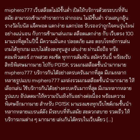
mvphero777 เว็บสล็อตไม่มีขั้นต่ำ เปิดให้บริการด้วยระบบที่ทัน
สมัย สามารถเข้ามาทำรายการ ฝากถอน ไม่มีขั้นต่ำ ร่วมสนุกลุ้น
รางวัลโบนัส แจ็คพอต แตกง่าย แตกบ่อย รับรองว่าถูกใจคนรุ่นใหม่
อย่างแน่นอน กับการเข้ามาเล่นเกม สล็อตแตกง่าย กับ เว็บตรง 100
มาแรงที่สุดในปีนี้ มีความมั่นคง ปลอดภัย และ ตอบโจทย์การเล่น
เกมได้ทุกเกม แบบไม่ต้องลงทุนสูง เล่นง่าย ผ่านมือถือ หรือ
คอมพิวเตอร์ ภาพสวย คมชัด ทุกการเดิมพัน สมัครวันนี้ พร้อมรับ
สิทธิพิเศษมากมาย ไปกับ PG15K รวมเกมสล็อตชั้นนำมากมาย
mvphero777 บริการกันได้อย่างครบครันมากที่สุด มีเกมหลาก
หลายรูปแบบ mvphero777 แหล่งรวมเกมสล็อตชั้นนำมากมาย ให้
เลือกเล่น ใช้บริการกันได้อย่างครบครันมากที่สุด มีเกมหลากหลาย
รูปแบบ อัปเดตมาให้ความบันเทิงกันอย่างต่อเนื่อง พร้อมความ
พิเศษอีกมากมาย สำหรับ PG15K มาแรงแซงทุกเว็บไซต์เกมชั้นนำ
หลากหลายแบรนด์ดัง มีระบบที่ทันสมัย สะดวกสบาย รวดเร็ว ให้
บริการเกมต่าง ๆ มากมาย เล่นกันได้ครบในเว็บเดียว […]
CONTINUE READING
→