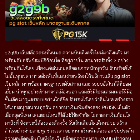
g2g9b เว็บสล็อตตรงทั้งหมด ความบันเทิงครั้งใหม่มาถึงแล้ว มา
พร้อมกับทรัพย์สมบัติก้อนโต ที่อยู่ภายใน สามารถรับทั้ง 2 อย่าง
พร้อมกันได้เลย เพียงแค่เล่นเกมสล็อต แจกหนักทุกวัน รับทรัพย์ได้
ไม่อั้นทุกเวลา การเดิมพันที่แสนง่ายพร้อมให้บริการแล้ว pg slot
เว็บหลัก มาพร้อมมาตรฐานระดับสากล และ ระบบอัตโนมัติที่ยอด
เยี่ยม นำทุกอย่างเข้ามาจากเมืองนอก แถมยังมีโปรแกรมเมอร์ฝีมือ
ชั้นเลิศ มาดูแลระบบอย่างใกล้ชิด รับรองได้เลยว่าลื่นไหล สร้างราย
ได้แบบสนุกสนานทุกวัน อยากหาเงินเพิ่มต้องลอง PG15K เป็นตัว
เลือกสุดพิเศษ เล่นตอนไหนก็ได้ไม่มีข้อจำกัด โอกาสหาเงินก้อนโต
มาถึงที่ จังหวะนี้ต้องลองสักครั้ง รับเงินเต็มเม็ดเต็มหน่วย สร้าง
กำไรอย่างง่ายดายทุกช่วงเวลา อยากหาเงินเพิ่มต้องลอง รับประกัน
ความเพลิดเพลินบันเทิงใจ เว็บสล็อตถูกกฎหมาย g2g9b ฝากถอน