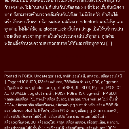
กับ PG15K ไม่ผ่านเอเย่นต์ เล่นกันได้ตลอด 24 ชั่วโมง เริ่มต้นเพียง 1
บาท ก็สามารถเข้ามาวางเดิมพันกันได้เลย ไม่มีผิดหวัง ทำเงินได้
จริง กับทางเว็บเรา บริการเล่นเกมสล็อต glodenluck เล่นได้ทุกเกม
ทุกค่าย ไม่มีค่าใช้จ่าย glodenluck เว็บใหม่ล่าสุด เปิดให้บริการเล่น
เกมสล็อต ตรงจากทุกค่ายในต่างประเทศ เล่นได้ทุกเกม ทุกค่าย
พร้อมสิ่งอำนวยความสะดวกสบาย ให้กับสมาชิกทุกท่าน […]
CONTINUE READING
→
Posted in
PG15K
,
Uncategorized
,
คาสิโนออนไลน์
,
บทความ
,
สล็อตออนไลน์
|
Tagged
10รับ100
,
123สล็อตเว็บตรง
,
789สล็อตเว็บตรง
,
CQ9
,
g2ggrand
,
g2gสล็อตเว็บตรง
,
glodenluck
,
gtrbet888
,
JILI SLOT
,
Pg slot
,
PG SLOT
AUTO WALLET
,
pg slot ทางเข้า
,
PG15k
,
PGBET15K
,
pgทางเข้า
,
PP SLOT
,
ทดลองเล่นสล็อต PG
,
ทางเข้า สล็อตเว็บตรง
,
ฝาก ถอน true wallet ไม่มี ขั้น ต่ํา
2024
,
สมัครสมาชิก สล็อตเว็บตรง
,
สมัครเล่น pg slot เว็บหลัก
,
สล็อต 888 เว็บ
ตรง ไม่ผ่านเอเย่นต์ ไม่มี ขั้นต่ำ
,
สล็อต PG เว็บตรง
,
สล็อต pg เว็บตรง แตกหนัก
,
สล็อต888 เว็บตรง ไม่มีขั้นต่ำ
,
สล็อต888 โอน ผ่าน วอ เลท ไม่มีขั้นต่ํา
,
สล็อตpgเว็บตรง888
,
สล็อตpgใหม่ล่าสุด
,
สล็อตทดลอง
,
สล็อตทุนน้อย แตกง่าย
,
สล็อตฝากถอน ไม่มี ขั้นต่ำ 1 บาทก็ ถอนได้
,
สล็อตเว็บตรง
,
สล็อตเว็บตรง 100%
,