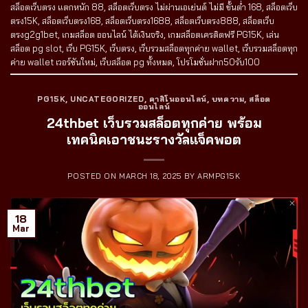
สล็อตเว็บตรง แตกหนัก 88
,
สล็อตเว็บตรง ไม่ผ่านเอเย่นต์ ไม่มี ขั้นต่ำ 168
,
สล็อตเว็บ
ตรง15K
,
สล็อตเว็บตรง168
,
สล็อตเว็บตรง1688
,
สล็อตเว็บตรง888
,
สล็อตเว็บ
ตรงg2g1bet
,
เกมสล็อต ออนไลน์ ได้เงินจริง
,
เกมสล็อตเครดิตฟรี PG15K
,
เล่น
สล็อต pg slot
,
เว็บ PG15K
,
เว็บตรง
,
เว็บรวมสล็อตทุกค่าย wallet
,
เว็บรวมสล็อตทุก
ค่าย wallet เวอร์ชันใหม่
,
เว็บสล็อต pg ทั้งหมด
,
โปรโมชั่นฝาก50รับ100
PG15K
,
UNCATEGORIZED
,
คาสิโนออนไลน์
,
บทความ
,
สล็อต
ออนไลน์
24thbet เว็บรวมสล็อตทุกค่าย พร้อม
เทคนิคเอาชนะรางวัลแจ็คพอต
POSTED ON
MARCH 18, 2025
BY
ARMPG15K
18
Mar