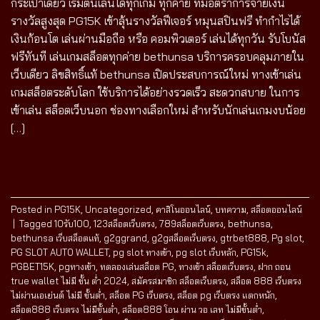
กระเป๋าเดียว เริ่มต้นเล่นได้ทุกเกม ทุกค่าย ที่มีอัตราการจ่ายเงิน
รางวัลสูงสุด PG15K เข้าลุ้นรางวัลฟีเจอร์ หมุนสปินฟรี ทำกำไรได้
เงินก้อนโต เล่นผ่านมือถือ หรือ คอมพิวเตอร์ เล่นได้ทุกวัน รับโบนัส
ฟรีทันที เล่นเกมสล็อตทุกค่าย bethunsa บริการครอบคลุมภายใน
เว็บเดียว ลิขสิทธิ์แท้ bethunsa เปิดประสบการณ์ใหม่ ทางเข้าเล่น
เกมสล็อตระดับโลก ใช้บริการได้อย่างรวดเร็ว สะดวกสบาย ในการ
เข้าเล่น สล็อตเว็บนอก ช่องทางเลือกใหม่ สำหรับนักเล่นเกมงบน้อย
[…]
CONTINUE READING
→
Posted in
PG15K
,
Uncategorized
,
คาสิโนออนไลน์
,
บทความ
,
สล็อตออนไลน์
|
Tagged
10รับ100
,
123สล็อตเว็บตรง
,
789สล็อตเว็บตรง
,
bethunsa
,
bethunsa เว็บสล็อตแท้
,
g2ggrand
,
g2gสล็อตเว็บตรง
,
gtrbet888
,
Pg slot
,
PG SLOT AUTO WALLET
,
pg slot ทางเข้า
,
pg slot เว็บหลัก
,
PG15k
,
PGBET15K
,
pgทางเข้า
,
ทดลองเล่นสล็อต PG
,
ทางเข้า สล็อตเว็บตรง
,
ฝาก ถอน
true wallet ไม่มี ขั้น ต่ํา 2024
,
สมัครสมาชิก สล็อตเว็บตรง
,
สล็อต 888 เว็บตรง
ไม่ผ่านเอเย่นต์ ไม่มี ขั้นต่ำ
,
สล็อต PG เว็บตรง
,
สล็อต pg เว็บตรง แตกหนัก
,
สล็อต888 เว็บตรง ไม่มีขั้นต่ำ
,
สล็อต888 โอน ผ่าน วอ เลท ไม่มีขั้นต่ํา
,