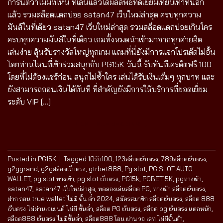
การันตีว่าไม่มีที่ไหน ที่เล่นแล้วได้ผลลัพธ์ที่ดีเยี่ยมเทียบเท่าที่นี่อีก
แล้ว รวมสล็อตแตกบ่อย satan47 เว็บใหม่ล่าสุด ครบทุกความ
มันส์ในที่เดียว satan47 เว็บใหม่ล่าสุด รวมสล็อตแตกบ่อยเกินใคร
ครบทุกความมันส์ในที่เดียว เกมทั้งหมดนำเข้ามาจากทุกค่ายฮิต
เล่นง่าย ลุ้นรับรางวัลใหญ่ทุกเกม แถมที่นี่ยังมีการแจกโปรเด็ดไม่อั้น
โดยท่านไหนที่เข้าร่วมสนุกกับ PG15K วันนี้ รับทันทีเครดิตฟรี 100
โดยที่ไม่ต้องแชร์ก่อน สนุกไม่ซ้ำใคร เล่นได้รับเงินเต็มๆ ทุกบาท และ
ยังสามารถถอนเงินได้ทันที ที่สำคัญยังมีการให้บริการที่ยอดเยี่ยม
ระดับ VIP […]
CONTINUE READING
→
Posted in
PG15K
|
Tagged
10รับ100
,
123สล็อตเว็บตรง
,
789สล็อตเว็บตรง
,
g2ggrand
,
g2gสล็อตเว็บตรง
,
gtrbet888
,
Pg slot
,
PG SLOT AUTO
WALLET
,
pg slot ทางเข้า
,
pg slot เว็บตรง
,
PG15k
,
PGBET15K
,
pgทางเข้า
,
satan47
,
satan47 เว็บใหม่ล่าสุด
,
ทดลองเล่นสล็อต PG
,
ทางเข้า สล็อตเว็บตรง
,
ฝาก ถอน true wallet ไม่มี ขั้น ต่ํา 2024
,
สมัครสมาชิก สล็อตเว็บตรง
,
สล็อต 888
เว็บตรง ไม่ผ่านเอเย่นต์ ไม่มี ขั้นต่ำ
,
สล็อต PG เว็บตรง
,
สล็อต pg เว็บตรง แตกหนัก
,
สล็อต888 เว็บตรง ไม่มีขั้นต่ำ
,
สล็อต888 โอน ผ่าน วอ เลท ไม่มีขั้นต่ํา
,