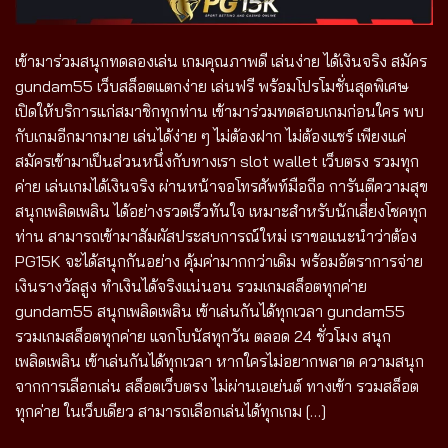
เข้ามาร่วมสนุกทดลองเล่น เกมคุณภาพดี เล่นง่าย ได้เงินจริง สมัคร
gundam55 เว็บสล็อตแตกง่าย เล่นฟรี พร้อมโปรโมชั่นสุดพิเศษ
เปิดให้บริการแก่สมาชิกทุกท่าน เข้ามาร่วมทดสอบเกมก่อนใคร พบ
กับเกมอีกมากมาย เล่นได้ง่าย ๆ ไม่ต้องฝาก ไม่ต้องแชร์ เพียงแค่
สมัครเข้ามาเป็นส่วนหนึ่งกับทางเรา slot wallet เว็บตรง รวมทุก
ค่าย เล่นเกมได้เงินจริง ผ่านหน้าจอโทรศัพท์มือถือ การันตีความสุข
สนุกเพลิดเพลิน ได้อย่างรวดเร็วทันใจ เหมาะสำหรับนักเสี่ยงโชคทุก
ท่าน สามารถเข้ามาสัมผัสประสบการณ์ใหม่ เราขอแนะนำว่าต้อง
PG15K จะได้สนุกกันอย่าง คุ้มค่ามากกว่าเดิม พร้อมอัตราการจ่าย
เงินรางวัลสูง ทำเงินได้จริงแน่นอน รวมเกมสล็อตทุกค่าย
gundam55 สนุกเพลิดเพลิน เข้าเล่นกันได้ทุกเวลา gundam55
รวมเกมสล็อตทุกค่าย แจกโบนัสทุกวัน ตลอด 24 ชั่วโมง สนุก
เพลิดเพลิน เข้าเล่นกันได้ทุกเวลา หากใครไม่อยากพลาด ความสนุก
จากการเลือกเล่น สล็อตเว็บตรง ไม่ผ่านเอเย่นต์ ทางเข้า รวมสล็อต
ทุกค่าย ในเว็บเดียว สามารถเลือกเล่นได้ทุกเกม […]