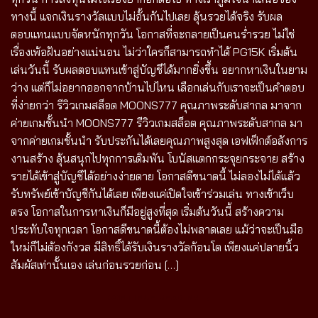
ทางนี้ แจกเงินรางวัลแบบไม่อั้นกันไปเลย ลุ้นรวยได้จริง รับผล
ตอบแทนแบบจัดหนักทุกวัน โอกาสที่จะกลายเป็นคนร่ำรวย ไม่ใช่
เรื่องเพ้อฝันอย่างแน่นอน ไม่ว่าใครก็สามารถทำได้ PG15K เริ่มต้น
เล่นวันนี้ รับผลตอบแทนเข้าสู่บัญชีได้มากยิ่งขึ้น อยากหาเงินในยาม
ว่าง แต่ก็ไม่อยากออกจากบ้านไปไหน เลือกเล่นกับเราจะเป็นคำตอบ
ที่ง่ายกว่า รีวิวเกมสล็อต MOONS777 คุณภาพระดับสากล มาจาก
ค่ายเกมชั้นนำ MOONS777 รีวิวเกมสล็อต คุณภาพระดับสากล มา
จากค่ายเกมชั้นนำ รับประกันได้เลยคุณภาพสูงสุด เอฟเฟ็กต์อลังการ
งานสร้าง ลุ้นสนุกไปทุกการเดิมพัน โบนัสแตกกระจุยกระจาย สร้าง
รายได้เข้าสู่บัญชีได้อย่างง่ายดาย โอกาสดีขนาดนี้ ไม่ลองไม่ได้แล้ว
รับทรัพย์เข้าบัญชีกันได้เลย เพียงแค่เปิดใจเข้าร่วมเล่น ทางเข้าเว็บ
ตรง โอกาสในการหาเงินก็มีอยู่สูงที่สุด เริ่มต้นวันนี้ สร้างความ
ประทับใจทุกเวลา โอกาสดีขนาดนี้ต้องไม่พลาดเลย แม้ว่าจะเป็นมือ
ใหม่ก็ไม่ต้องกังวล มีสิทธิ์ได้รับเงินรางวัลก้อนโต เพียงแค่ปลายนิ้ว
สัมผัสเท่านั้นเอง เล่นก่อนรวยก่อน […]
CONTINUE READING
→