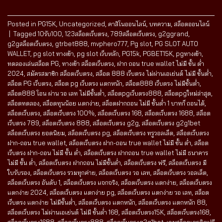
Posted in
PG15K
,
Uncategorized
,
คาสิโนออนไลน์
,
บทความ
,
สล็อตออนไลน์
|
Tagged
10รับ100
,
123สล็อตเว็บตรง
,
789สล็อตเว็บตรง
,
g2ggrand
,
g2gสล็อตเว็บตรง
,
gtrbet888
,
mvphero777
,
Pg slot
,
PG SLOT AUTO
WALLET
,
pg slot ทางเข้า
,
pg slot เว็บหลัก
,
PG15k
,
PGBET15K
,
pgทางเข้า
,
ทดลองเล่นสล็อต PG
,
ทางเข้า สล็อตเว็บตรง
,
ฝาก ถอน true wallet ไม่มี ขั้น ต่ํา
2024
,
สมัครสมาชิก สล็อตเว็บตรง
,
สล็อต 888 เว็บตรง ไม่ผ่านเอเย่นต์ ไม่มี ขั้นต่ำ
,
สล็อต PG เว็บตรง
,
สล็อต pg เว็บตรง แตกหนัก
,
สล็อต888 เว็บตรง ไม่มีขั้นต่ำ
,
สล็อต888 โอน ผ่าน วอ เลท ไม่มีขั้นต่ํา
,
สล็อตpgเว็บตรง888
,
สล็อตpgใหม่ล่าสุด
,
สล็อตทดลอง
,
สล็อตทุนน้อย แตกง่าย
,
สล็อตฝากถอน ไม่มี ขั้นต่ำ 1 บาทก็ ถอนได้
,
สล็อตเว็บตรง
,
สล็อตเว็บตรง 100%
,
สล็อตเว็บตรง 168
,
สล็อตเว็บตรง 1688
,
สล็อต
เว็บตรง 789
,
สล็อตเว็บตรง 888
,
สล็อตเว็บตรง g2g
,
สล็อตเว็บตรง g2g1bet
สล็อตเว็บตรง ยอดนิยม
,
สล็อตเว็บตรง pg
,
สล็อตเว็บตรง ทรูวอลเล็ต
,
สล็อตเว็บตรง
ฝาก-ถอน true wallet
,
สล็อตเว็บตรง ฝาก-ถอน true wallet ไม่มี ขั้น ต่ํา
,
สล็อต
เว็บตรง ฝาก-ถอน ไม่มี ขั้น ต่ํา
,
สล็อตเว็บตรง ฝากถอน true wallet ไม่มี ธนาคาร
ไม่มี ขั้น ต่ํา
,
สล็อตเว็บตรง ฝากถอน ไม่มีขั้นต่ำ
,
สล็อตเว็บตรง ฟรี
,
สล็อตเว็บตรง มี
ใบรับรอง
,
สล็อตเว็บตรง รวมทุกค่าย
,
สล็อตเว็บตรง วอ เลท
,
สล็อตเว็บตรง วอลเล็ต
,
สล็อตเว็บตรง อันดับ 1
,
สล็อตเว็บตรง แจกจริง
,
สล็อตเว็บตรง แตกง่าย
,
สล็อตเว็บตรง
แตกง่าย 2024
,
สล็อตเว็บตรง แตกง่าย pg
,
สล็อตเว็บตรง แตกง่าย วอ เลท
,
สล็อต
เว็บตรง แตกง่าย ไม่มีขั้นต่ำ
,
สล็อตเว็บตรง แตกหนัก
,
สล็อตเว็บตรง แตกหนัก 88
,
สล็อตเว็บตรง ไม่ผ่านเอเย่นต์ ไม่มี ขั้นต่ำ 168
,
สล็อตเว็บตรง15K
,
สล็อตเว็บตรง168
,