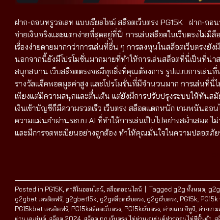
ฝาก-ถอนทรูวอเลท แบบเรียลไทม์ สล็อตเว็บตรง PG15K ฝาก-ถอนทรู
จ่ายเงินจริงและแตกง่ายที่สุดอยู่ที่นี่! การเล่นสล็อตในเว็บตรงไม่ม
เรื่องง่ายดายมากกว่าการเล่นที่อื่น ๆ การลงทุนในสล็อตเว็บตรงยัง
นอกจากนี้ยังมีโปรโมชั่นมากมายที่ทำให้การเล่นสล็อตที่นี่เป็น
สนุกสนาน เว็บสล็อตตรงจะมีทุกสิ่งที่คุณต้องการ รูปแบบการเล่นท
รางวัลแจ็คพอตมูลค่าสูง และโปรโมชั่นที่มีจำนวนมาก การเล่นที่นี่ไม
เพียงแต่มีความสนุกและตื่นเต้น แต่ยังมีการปรับปรุงระบบให้ทันส
เงินเข้าบัญชีก็มีความรวดเร็ว เว็บตรง สล็อตแตกหนัก เกมพนันออนไล
ความแม่นยำผ่านระบบ AI ที่ทำให้การเล่นเป็นไปอย่างสม่ำเสมอ ไม่ว
และมีการจดทะเบียนอย่างถูกต้อง ทำให้คุณมั่นใจในความปลอดภัย
CO
Posted in
PG15K
,
คาสิโนออนไลน์
,
สล็อตออนไลน์
|
Tagged
g2g ทั้งหมด
,
g2g
g2gbet เครดิตฟรี
,
g2gbet15k
,
g2gสล็อตเว็บตรง
,
g2gเว็บตรง
,
PG15k
,
PG15k 
PG15kbet เครดิตฟรี
,
PG15kสล็อตเว็บตรง
,
PG15kเว็บตรง
,
ค่ายเกม จีทูจี
,
ค่ายเกม
ผ่าน เอเย่นต์
,
สล็อต 2024
,
สล็อต pg เว็บตรง ไม่ผ่านเอเย่นต์ฝากถอนไม่มีขั้นต่ํา
,
สล