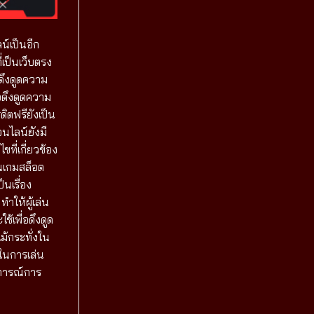
์เป็นอีก
่เป็นเว็บตรง
ดึงดูดความ
่อดึงดูดความ
ดิตฟรียังเป็น
นไลน์ยังมี
ที่เกี่ยวข้อง
่นเกมสล็อต
นเรื่อง
ำให้ผู้เล่น
้เพื่อดึงดูด
แม้กระทั่งใน
นในการเล่น
บการณ์การ