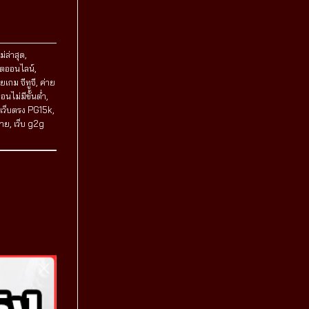
่ล่าสุด
,
อตออนไลน์
,
ายเกม จีทูจี
,
ค่าย
นไม่มีขั้นต่ํา
,
ตเว็บตรง PG15k
,
่าย
,
เว็บ g2g