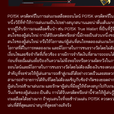
PG15K เครดิตฟรีในการเล่นเกมสล็อตออนไลน์ PG15K เครดิตฟรีในก
หนึ่งวิธีที่ทำให้การเล่นเกมเป็นไปอย่างสนุกสนานและน่าตื่นเต้นมากข
จากผู้ให้บริการเกมสล็อตชั้นนำ เช่น PG15K True Wallet ที่เป็น
สนใจของผู้เล่นใหม่ การได้รับเครดิตฟรีเหล่านี้มักจะเป็นส่วนหนึ่ง
สนใจของผู้เล่นใหม่ หรือให้โอกาสแก่ผู้เล่นที่สนใจทดลองเล่นเกมใหม่
โอกาสที่ดีในการทดลองเกม และมีโอกาสในการชนะรางวัลโดยไม่ต้องใ
เงื่อนไขและข้อจำกัดที่เกี่ยวข้อง อาจมีการจำกัดเงินที่สามารถถอนไ
ก่อนที่จะเริ่มเล่นเพื่อป้องกันความไม่พึงพอใจหรือความผิดหวังในภ
ออนไลน์และมีโอกาสในการชนะรางวัลโดยไม่ต้องเสี่ยงเงินของตนเองอย
สำคัญที่จะช่วยให้ผู้เล่นสามารถเข้าสู่เกมส์ได้อย่างรวดเร็วและสะดว
สามารถทำรายการได้ทันทีโดยไม่ต้องเผชิญกับข้อจำกัดของยอดฝากหรือถอ
ผู้เล่นใหม่เข้ามาเล่นเกม และรักษาผู้เล่นที่มีอยู่ให้ยังคงสนุกไปกั
วันเกิดของผู้เล่นเอง เป็นต้น การได้รับเครดิตฟรีเหล่านี้ช่วยให้ผู้
เกมสล็อตได้อย่างมาก ถ้าคุณสนใจที่จะเข้าร่วมเล่น PG15K ควรตรวจ
เล่นที่ดีที่สุดและน่าสนุกที่สุดอย่างแท้จริง