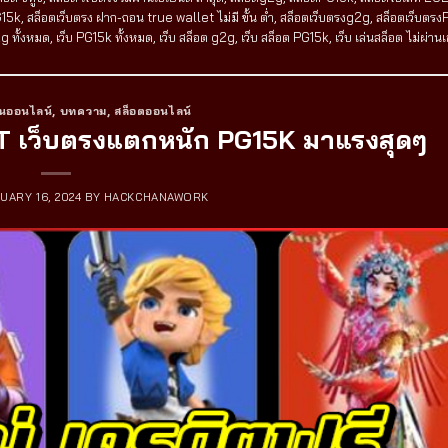
G15k
,
สล็อตเว็บตรง ฝาก-ถอน true wallet ไม่มี ขั้น ต่ํา
,
สล็อตเว็บตรงg2g
,
สล็อตเว็บตรง
2g ทั้งหมด
,
เว็บ PG15k ทั้งหมด
,
เว็บ สล็อต g2g
,
เว็บ สล็อต PG15k
,
เว็บ เล่นสล็อต ไม่ผ่านเ
โนออนไลน์
,
บทความ
,
สล็อตออนไลน์
OT เว็บตรงแตกหนัก PG15K มาแรงสุดๆ
UARY 16, 2024
BY
HACKCHANAWORK