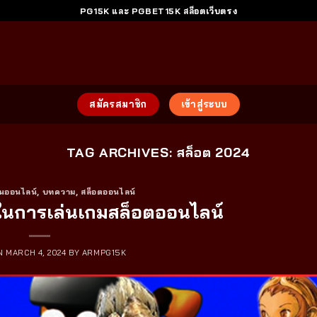
PG15K และ PGBET15K สล็อตเว็บตรง
สมัครสมาชิก
เข้าสู่ระบบ
TAG ARCHIVES:
สล็อต 2024
โนออนไลน์
,
บทความ
,
สล็อตออนไลน์
ในการเล่นเกมสล็อตออนไลน์
ON
MARCH 4, 2024
BY
ARMPG15K