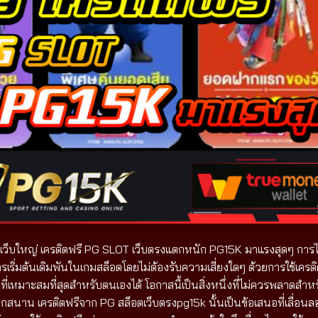
เว็บใหญ่ เครดิตฟรี PG SLOT เว็บตรงแตกหนัก PG15K มาแรงสุดๆ การได
รเริ่มต้นเดิมพันในเกมสล็อตโดยไม่ต้องรับความเสี่ยงใดๆ ด้วยการใช้เครดิ
เหมาะสมที่สุดสำหรับตนเองได้ โอกาสนี้เป็นสิ่งหนึ่งที่ไม่ควรพลาดสำหรับ
กสนาน เครดิตฟรีจาก PG สล็อตเว็บตรงpg15k นั้นเป็นข้อเสนอที่เลื่อน