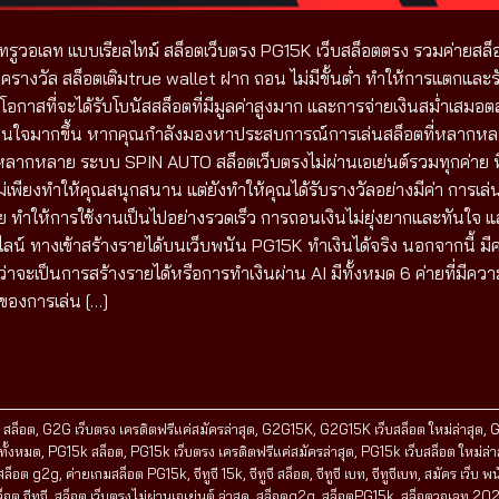
วอเลท แบบเรียลไทม์ สล็อตเว็บตรง PG15K เว็บสล็อตตรง รวมค่ายสล็อต
ีล็อครางวัล สล็อตเติมtrue wallet ฝาก ถอน ไม่มีขั้นต่ํา ทำให้การแตกและ
มีโอกาสที่จะได้รับโบนัสสล็อตที่มีมูลค่าสูงมาก และการจ่ายเงินสม่ำเสมอ
ที่น่าสนใจมากขึ้น หากคุณกำลังมองหาประสบการณ์การเล่นสล็อตที่หลากห
ี่หลากหลาย ระบบ SPIN AUTO สล็อตเว็บตรงไม่ผ่านเอเย่นต์รวมทุกค่าย ท
่เพียงทำให้คุณสนุกสนาน แต่ยังทำให้คุณได้รับรางวัลอย่างมีค่า การเล่นสล
มัย ทำให้การใช้งานเป็นไปอย่างรวดเร็ว การถอนเงินไม่ยุ่งยากและทันใจ
น์ ทางเข้าสร้างรายได้บนเว็บพนัน PG15K ทำเงินได้จริง นอกจากนี้ มีค่
่าจะเป็นการสร้างรายได้หรือการทำเงินผ่าน AI มีทั้งหมด 6 ค่ายที่มีคว
ของการเล่น […]
NTINUE READING
→
 สล็อต
,
G2G เว็บตรง เครดิตฟรีแค่สมัครล่าสุด
,
G2G15K
,
G2G15K เว็บสล็อต ใหม่ล่าสุด
,
ทั้งหมด
,
PG15k สล็อต
,
PG15k เว็บตรง เครดิตฟรีแค่สมัครล่าสุด
,
PG15k เว็บสล็อต ใหม่ล่า
สล็อต g2g
,
ค่ายเกมสล็อต PG15k
,
จีทูจี 15k
,
จีทูจี สล็อต
,
จีทูจี เบท
,
จีทูจีเบท
,
สมัคร เว็บ พน
็อต จีทูจี
,
สล็อต เว็บตรงไม่ผ่านเอเย่นต์ ล่าสุด
,
สล็อตg2g
,
สล็อตPG15k
,
สล็อตวอเลท 20